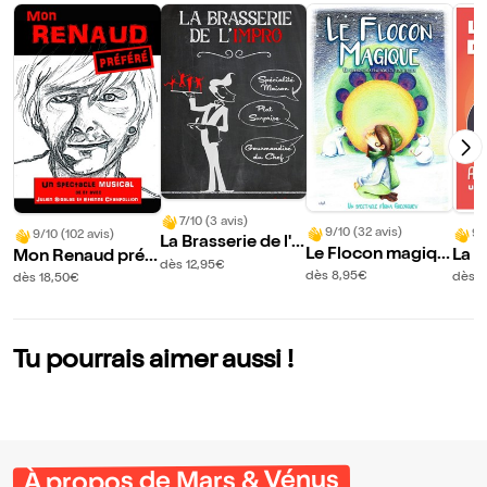
7/10 (3 avis)
9/10 (32 avis)
9/
9/10 (102 avis)
La Brasserie de l'i
Le Flocon magiqu
La G
Mon Renaud préf
mpro
dès 12,95€
e
es a
éré
dès 8,95€
dès 1
dès 18,50€
?
Tu pourrais aimer aussi !
À propos de Mars & Vénus