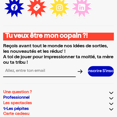
Tu veux être mon copain ?!
Reçois avant tout le monde nos idées de sorties,
les nouveautés et les réduc' !
A toi de jouer pour impressionner ta moitié, ta mère
ou ta tribu !
S’inscrire S’inscrire S’inscrire
Adresse email pour la newsletter
Une question ?
Professionnel
Les spectacles
✨Les pépites
Carte cadeau