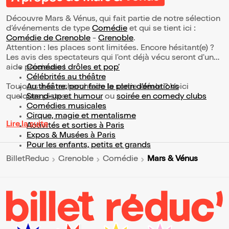
Découvre Mars & Vénus, qui fait partie de notre sélection
d’événements de type
Comédie
et qui se tient ici :
Comédie de Grenoble
-
Grenoble
.
Attention : les places sont limitées. Encore hésitant(e) ?
Les avis des spectateurs qui l'ont déjà vécu seront d'une
aide précieuse !
Comédies drôles et pop’
Célébrités au théâtre
Toujours à la recherche de la sortie idéale ? Voici
Au théâtre, pour faire le plein d’émotions
quelques pistes :
Stand-up et humour
ou
soirée en comedy clubs
Comédies musicales
Cirque, magie et mentalisme
Lire la suite
Activités et sorties à Paris
Expos & Musées à Paris
Pour les enfants, petits et grands
Mars & Vénus
BilletReduc
Grenoble
Comédie