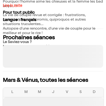
Pourquoi l'homme aime les chieuses et la femme les bad
Lire la suite
boys... ?
Pour tout public
La vie de couple revue et corrigée : frustrations,
malentendus, compromis, quiproquos et autres
Langue : français
situations truculentes...
Autopsie d'une rencontre, d'une vie de couple pour le
meilleur et pour le rire !
Prochaines séances
Le Saviez-vous ?
Nouvelle version 2018, déjà plus de 200.000 spectateurs.
Mars & Vénus, toutes les séances
L
M
M
J
V
S
D