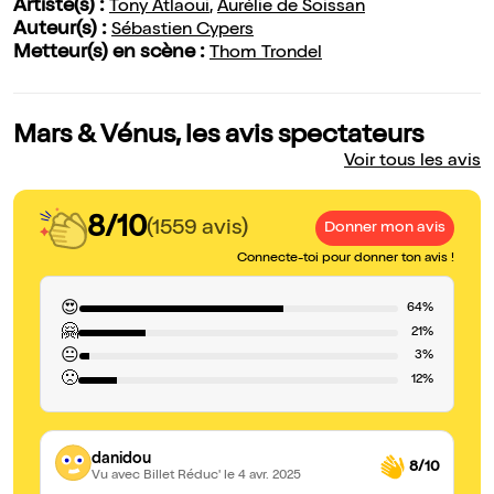
Artiste(s) :
Tony Atlaoui
,
Aurélie de Soissan
Auteur(s) :
Sébastien Cypers
Metteur(s) en scène :
Thom Trondel
Mars & Vénus, les avis spectateurs
Voir tous les avis
8/10
(1559 avis)
Donner mon avis
Connecte-toi pour donner ton avis !
😍
64%
🤗
21%
😐
3%
🙁
12%
danidou
8/10
Vu avec Billet Réduc'
le 4 avr. 2025