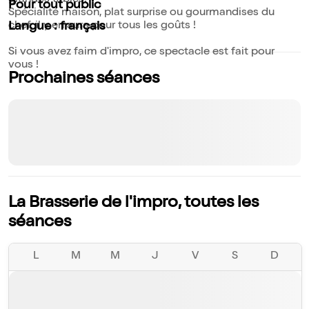
grandes tables.
Pour tout public
Spécialité maison, plat surprise ou gourmandises du
chef, il y en aura pour tous les goûts !
Langue : français
Si vous avez faim d'impro, ce spectacle est fait pour
vous !
Prochaines séances
La Brasserie de l'impro, toutes les
séances
L
M
M
J
V
S
D