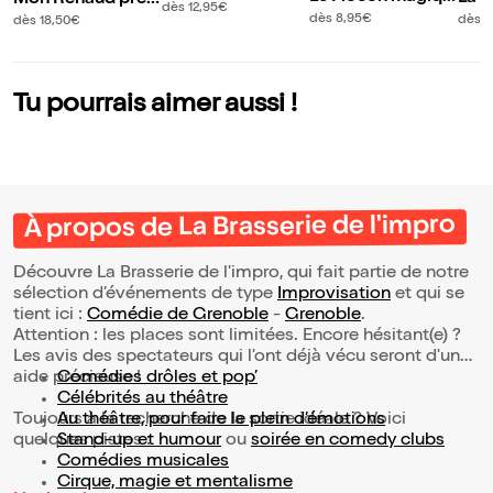
mpro
dès 12,95€
e
es a
éré
dès 8,95€
dès 1
dès 18,50€
?
Tu pourrais aimer aussi !
À propos de La Brasserie de l'impro
Découvre La Brasserie de l'impro, qui fait partie de notre
sélection d’événements de type
Improvisation
et qui se
tient ici :
Comédie de Grenoble
-
Grenoble
.
Attention : les places sont limitées. Encore hésitant(e) ?
Les avis des spectateurs qui l'ont déjà vécu seront d'une
aide précieuse !
Comédies drôles et pop’
Célébrités au théâtre
Toujours à la recherche de la sortie idéale ? Voici
Au théâtre, pour faire le plein d’émotions
quelques pistes :
Stand-up et humour
ou
soirée en comedy clubs
Comédies musicales
Cirque, magie et mentalisme