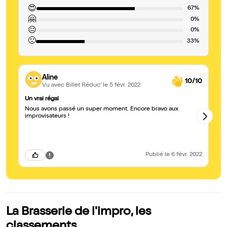
😍
67%
🤗
0%
😐
0%
🙁
33%
Aline
10/10
Vu avec Billet Réduc'
le 5 févr. 2022
Un vrai régal
Sp
Nous avons passé un super moment. Encore bravo aux
Si
improvisateurs !
ré
al
ap
se
av
c'
Publié
le 6 févr. 2022
La Brasserie de l'impro, les
classements