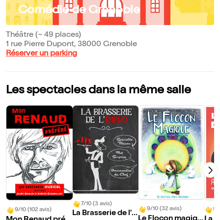
Comédie de Grenoble
Théâtre (~ 49 places)
1 rue Pierre Dupont, 38000 Grenoble
Réserver un parking
Les spectacles dans la même salle
7/10 (3 avis)
9/10 (32 avis)
9/
9/10 (102 avis)
La Brasserie de l'i
Le Flocon magiqu
La G
Mon Renaud préf