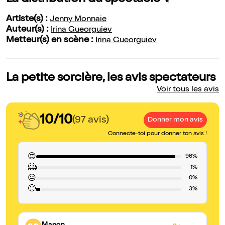
Artiste(s) :
Jenny Monnaie
Auteur(s) :
Irina Gueorguiev
Metteur(s) en scène :
Irina Gueorguiev
La petite sorcière, les avis spectateurs
Voir tous les avis
10/10
(97 avis)
Donner mon avis
Connecte-toi pour donner ton avis !
😍
96%
🤗
1%
😐
0%
🙁
3%