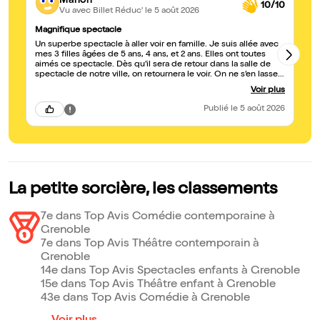
Manon
10/10
Vu avec Billet Réduc'
le 5 août 2026
Magnifique spectacle
Su
Un superbe spectacle à aller voir en famille. Je suis allée avec
Sp
mes 3 filles âgées de 5 ans, 4 ans, et 2 ans. Elles ont toutes
aimés ce spectacle. Dès qu’il sera de retour dans la salle de
spectacle de notre ville, on retournera le voir. On ne s’en lassera
pas. Il est vivant et même les adultes se prend au jeu du
Voir plus
spectacle. N’hésitez plus, et foncez ! Encore bravo pour votre
spectacle !
Publié
le 5 août 2026
La petite sorcière, les classements
7e dans Top Avis Comédie contemporaine à
Grenoble
7e dans Top Avis Théâtre contemporain à
Grenoble
14e dans Top Avis Spectacles enfants à Grenoble
15e dans Top Avis Théâtre enfant à Grenoble
43e dans Top Avis Comédie à Grenoble