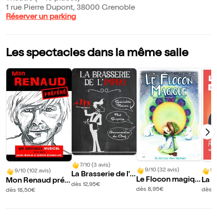
1 rue Pierre Dupont, 38000 Grenoble
Réserver un parking
Les spectacles dans la même salle
7/10 (3 avis)
9/10 (32 avis)
9/
9/10 (102 avis)
La Brasserie de l'i
Le Flocon magiqu
La G
Mon Renaud préf
mpro
dès 12,95€
e
es a
éré
dès 8,95€
dès 1
dès 18,50€
?