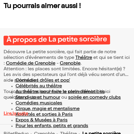
Tu pourrais aimer aussi !
À propos de La petite sorcière
Découvre La petite sorcière, qui fait partie de notre
sélection d’événements de type
Théâtre
et qui se tient ici
:
Comédie de Grenoble
-
Grenoble
.
Attention : les places sont limitées. Encore hésitant(e) ?
Les avis des spectateurs qui l'ont déjà vécu seront d'une
aide précieuse !
Comédies drôles et pop’
Célébrités au théâtre
Toujours à la recherche de la sortie idéale ? Voici
Au théâtre, pour faire le plein d’émotions
quelques pistes :
Stand-up et humour
ou
soirée en comedy clubs
Comédies musicales
Cirque, magie et mentalisme
Lire la suite
Activités et sorties à Paris
Expos & Musées à Paris
Pour les enfants, petits et grands