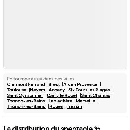
En tournée aussi dans ces villes
Clermont Ferrand
Brest
Aix en Provence
Toulouse
Nevers
Annecy
Six Fours les Plages
Saint Cyr sur mer
Carry le Rouet
Saint Chamas
Thonon-les-Bains
Lablachère
Marseille
Thonon-les-Bains
Rouen
Tressin
La distribution du spectacle ✨