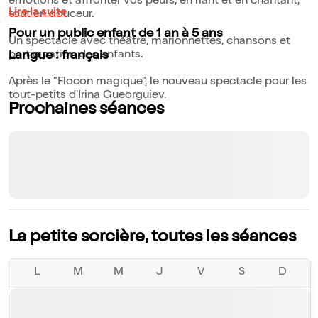
émotions et affronter vos peurs, en riant et en chantant,
Lire la suite
tout en douceur.
Pour un public enfant de 1 an à 5 ans
Un spectacle avec théâtre, marionnettes, chansons et
participation des enfants.
Langue : français
Après le "Flocon magique", le nouveau spectacle pour les
tout-petits d'Irina Gueorguiev.
Prochaines séances
La petite sorcière, toutes les séances
L
M
M
J
V
S
D