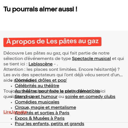
Tu pourrais aimer aussi !
À propos de Les pâtes au gaz
Découvre Les pâtes au gaz, qui fait partie de notre
sélection d’événements de type
Spectacle musical
et qui
se tient ici :
Lablascène
- .
Attention : les places sont limitées. Encore hésitant(e) ?
Les avis des spectateurs qui l'ont déjà vécu seront d'une
aide précieuse !
Comédies drôles et pop’
Célébrités au théâtre
Toujours à la recherche de la sortie idéale ? Voici
Au théâtre, pour faire le plein d’émotions
quelques pistes :
Stand-up et humour
ou
soirée en comedy clubs
Comédies musicales
Cirque, magie et mentalisme
Lire la suite
Activités et sorties à Paris
Expos & Musées à Paris
Pour les enfants, petits et grands