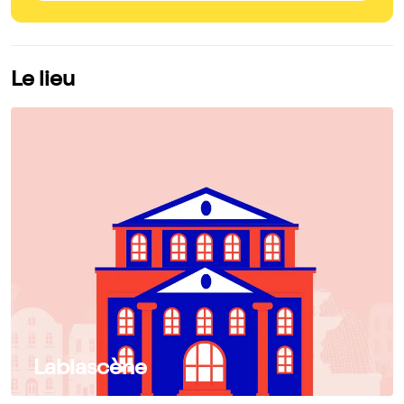
Le lieu
Lablascène