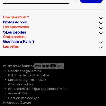
Adresse email pour la newsletter
Une question ?
Professionnel
Les spectacles
✨Les pépites
Carte cadeau
Que faire à Paris ?
Les villes
Paiements sécurisés
Conditions générales
Politique de confidentialité
Mentions légales et CGU
Chartes cookies
Plateforme d'éthique et de conformité
Accessibilité
Gestion des cookies
billetreduc © 2026