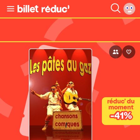
réduc' du
moment
-41%