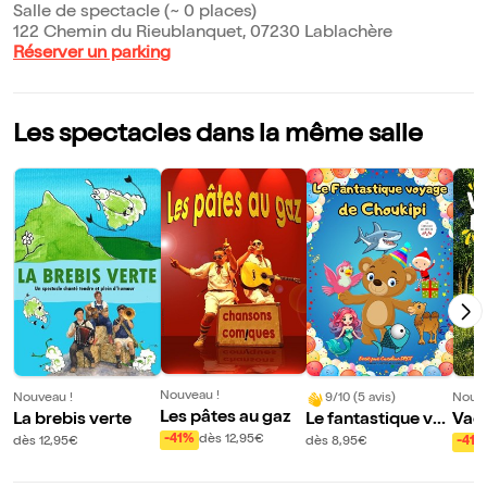
Salle de spectacle (~ 0 places)
122 Chemin du Rieublanquet, 07230 Lablachère
Réserver un parking
Les spectacles dans la même salle
Nouveau !
Nouveau !
9/10 (5 avis)
Nouve
Les pâtes au gaz
La brebis verte
Le fantastique vo
Vaca
yage de Choukipi
le d
-41%
dès 12,95€
dès 12,95€
dès 8,95€
-41%
èch