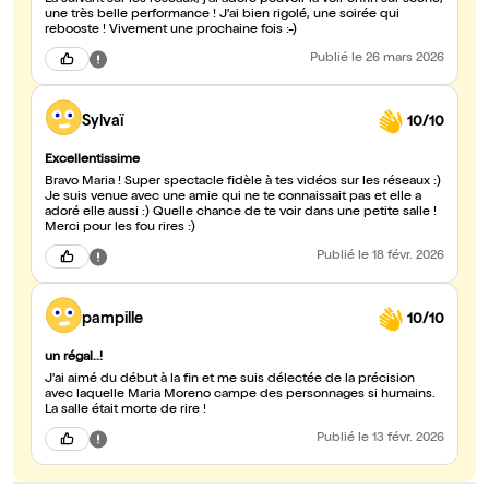
La suivant sur les réseaux, j'ai adoré pouvoir la voir enfin sur scène,
une très belle performance ! J'ai bien rigolé, une soirée qui
rebooste ! Vivement une prochaine fois :-)
Publié
le 26 mars 2026
Sylvaï
10/10
Excellentissime
Bravo Maria ! Super spectacle fidèle à tes vidéos sur les réseaux :)
Je suis venue avec une amie qui ne te connaissait pas et elle a
adoré elle aussi :) Quelle chance de te voir dans une petite salle !
Merci pour les fou rires :)
Publié
le 18 févr. 2026
pampille
10/10
un régal..!
J'ai aimé du début à la fin et me suis délectée de la précision
avec laquelle Maria Moreno campe des personnages si humains.
La salle était morte de rire !
Publié
le 13 févr. 2026