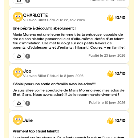
Publié
le 12 févr. 2026
CHARLOTTE
10/10
Vu avec Billet Réduc'
le 22 janv. 2026
Une pépite à découvrir, absolument !
Maria Moreno est une jeune femme très talentueuse, capable de
rire de son histoire personnelle et d'elle-même, dotée d'un talent
fou d'immitation. Elle met le doigt sur nos petits travers de
parents, d'adolescents et d'enfants : hilarant ! Courez-y en famille !
Publié
le 23 janv. 2026
Joo
10/10
Vu avec Billet Réduc'
le 8 janv. 2026
Génial pour une sortie en famille avec les ados!!!!
Je suis allée voir le spectacle de Maria Moreno avec mes ados de
15 et 12 ans. Nous avons adoré !!! Je le recommande vivement !
Publié
le 10 janv. 2026
Julie
10/10
Vraiment top ! Quel talent !!