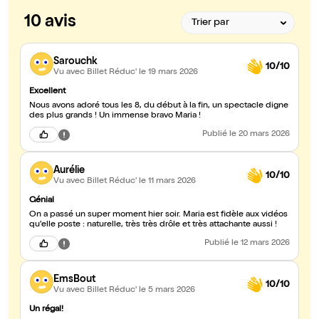
10 avis
Sarouchk
10/10
Vu avec Billet Réduc'
le 19 mars 2026
Excellent
Nous avons adoré tous les 8, du début à la fin, un spectacle digne
des plus grands ! Un immense bravo Maria !
Publié
le 20 mars 2026
Aurélie
10/10
Vu avec Billet Réduc'
le 11 mars 2026
Génial
On a passé un super moment hier soir. Maria est fidèle aux vidéos
qu'elle poste : naturelle, très très drôle et très attachante aussi !
Publié
le 12 mars 2026
EmsBout
10/10
Vu avec Billet Réduc'
le 5 mars 2026
Un régal!