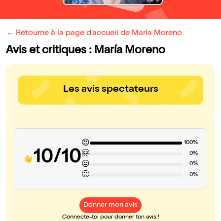
← Retourne à la page d'accueil de María Moreno
Avis et critiques : María Moreno
Les avis spectateurs
😍
100%
10/10
🤗
0%
😐
0%
🙁
0%
Donner mon avis
Connecte-toi pour donner ton avis !