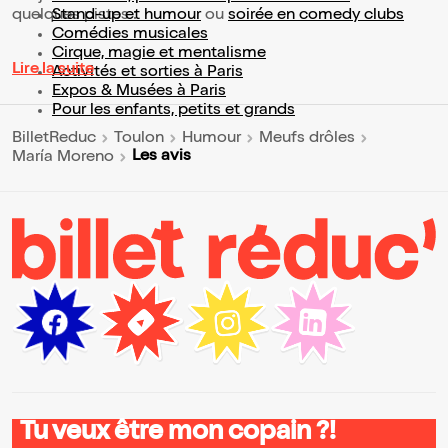
quelques pistes :
Stand-up et humour
ou
soirée en comedy clubs
Comédies musicales
Cirque, magie et mentalisme
Lire la suite
Activités et sorties à Paris
Expos & Musées à Paris
Pour les enfants, petits et grands
BilletReduc
Toulon
Humour
Meufs drôles
Les avis
María Moreno
Tu veux être mon copain ?!