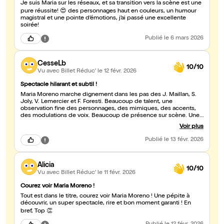
Je suis Maria sur les réseaux, et sa transition vers la scène est une
pure réussite! 😍 des personnages haut en couleurs, un humour
magistral et une pointe d’émotions, j’ai passé une excellente
soirée!
Publié
le 6 mars 2026
CesseLb
10/10
Vu avec Billet Réduc'
le 12 févr. 2026
Spectacle hilarant et subtil !
Maria Moreno marche dignement dans les pas des J. Maillan, S.
Joly, V. Lemercier et F. Foresti. Beaucoup de talent, une
observation fine des personnages, des mimiques, des accents,
des modulations de voix. Beaucoup de présence sur scène. Une
diction impeccable ! C'est tellement prometteur d'une grande
Voir plus
carrière ! Et on rit de bout en bout.
Publié
le 13 févr. 2026
Alicia
10/10
Vu avec Billet Réduc'
le 11 févr. 2026
Courez voir Maria Moreno !
Tout est dans le titre, courez voir Maria Moreno ! Une pépite à
découvrir, un super spectacle, rire et bon moment garanti ! En
bref, Top 👏