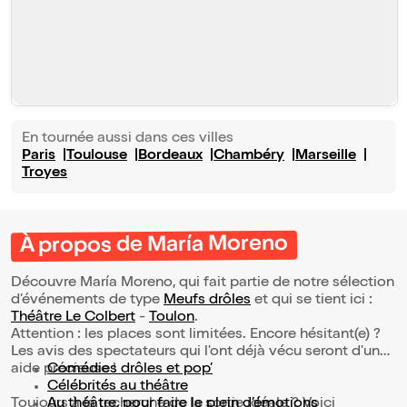
En tournée aussi dans ces villes
Paris
Toulouse
Bordeaux
Chambéry
Marseille
Troyes
À propos de María Moreno
Découvre María Moreno, qui fait partie de notre sélection
d’événements de type
Meufs drôles
et qui se tient ici :
Théâtre Le Colbert
-
Toulon
.
Attention : les places sont limitées. Encore hésitant(e) ?
Les avis des spectateurs qui l'ont déjà vécu seront d'une
aide précieuse !
Comédies drôles et pop’
Célébrités au théâtre
Toujours à la recherche de la sortie idéale ? Voici
Au théâtre, pour faire le plein d’émotions