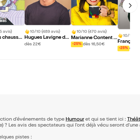
5 avis)
10/10 (489 avis)
10/10 (470 avis)
10/10 (4
s chausset
Hugues Lavigne da
Marianne Content d
François 
ns Hyperactif
ans Schnecke
dès 22€
dès 16,50€
-25%
s Heureux
dès 
-25%
fêlés
lection d’événements de type
Humour
et qui se tient ici :
Théât
(e) ? Les avis des spectateurs qui l'ont déjà vécu seront d'une
elques pistes :