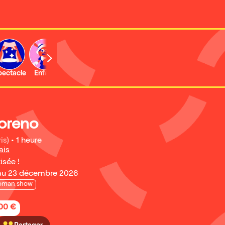
b
pectacle
Enfant
Concert
Activité
Expo et musée
oreno
is)
•
1 heure
ais
isée !
au 23 décembre 2026
oman show
,00 €