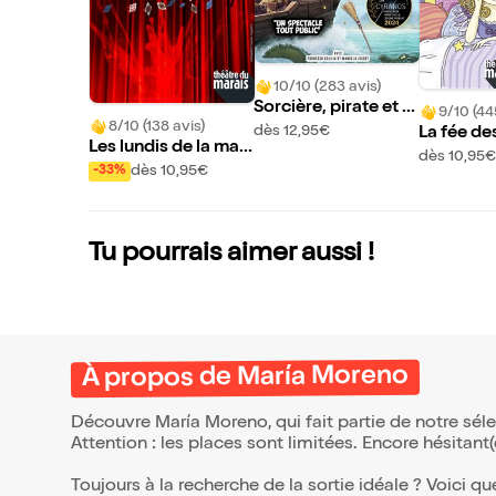
10/10 (283 avis)
Sorcière, pirate et c
9/10 (44
8/10 (138 avis)
rocodile
dès 12,95€
La fée de
Les lundis de la mag
tes
dès 10,95€
ie
dès 10,95€
-33%
Tu pourrais aimer aussi !
À propos de María Moreno
Découvre María Moreno, qui fait partie de notre sé
Attention : les places sont limitées. Encore hésitant
Toujours à la recherche de la sortie idéale ? Voici qu