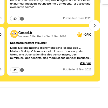
à déco
est une pure réussite! 😍 des personnages haut en couleurs,
un humour magistral et une pointe d’émotions, j’ai passé une
En bre
excellente soirée!
26
Publié
le 6 mars 2026
CesseLb
0
10/10
Vu avec Billet Réduc'
le 12 févr. 2026
Spectacle hilarant et subtil !
Une p
Maria Moreno marche dignement dans les pas des J.
Maria
Maillan, S. Joly, V. Lemercier et F. Foresti. Beaucoup de
capab
talent, une observation fine des personnages, des
dotée 
mimiques, des accents, des modulations de voix. Beaucoup
petits
de présence sur scène. Une diction impeccable ! C'est
! Cour
Voir plus
tellement prometteur d'une grande carrière ! Et on rit de
bout en bout.
26
Publié
le 13 févr. 2026