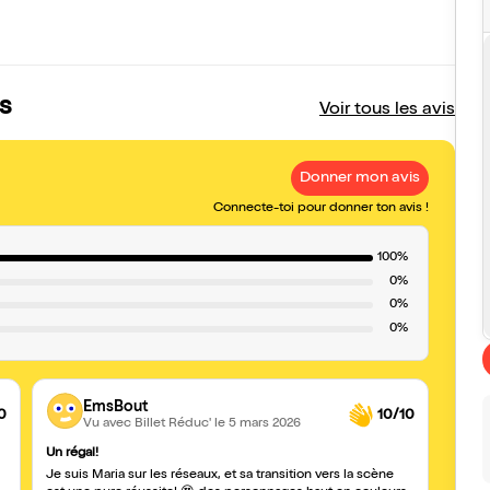
s
Voir tous les avis
Donner mon avis
Connecte-toi pour donner ton avis !
100%
0%
0%
0%
EmsBout
0
10/10
Vu avec Billet Réduc'
le 5 mars 2026
Un régal!
Coure
Je suis Maria sur les réseaux, et sa transition vers la scène
Tout e