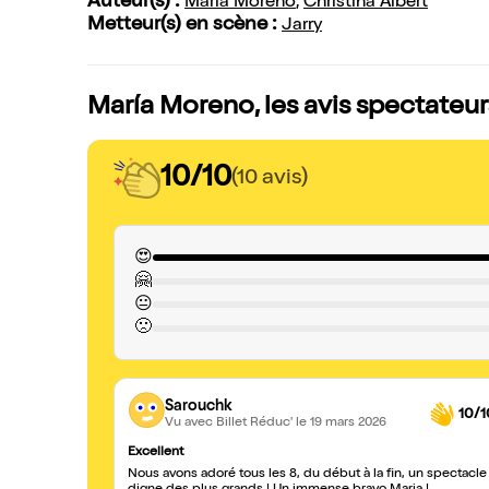
Auteur(s) :
María Moreno
,
Christina Albert
Metteur(s) en scène :
Jarry
María Moreno, les avis spectateur
10/10
(10 avis)
😍
🤗
😐
🙁
Sarouchk
10/1
Vu avec Billet Réduc'
le 19 mars 2026
Excellent
Nous avons adoré tous les 8, du début à la fin, un spectacle