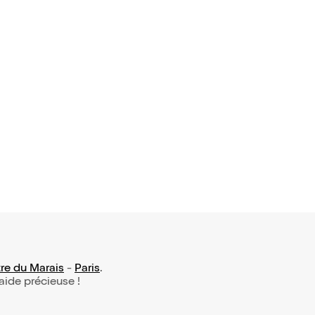
20 avis)
Mallet dan
 soient les
16,50€
re du Marais
-
Paris
.
 aide précieuse !