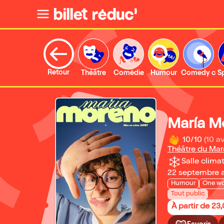
Retour
Théâtre
Comédie
Humour
Comedy clu
S
María M
10/10
(10 av
Théâtre du Mar
Salle climat
22 septembre 
Humour
One w
Tout public
À partir de 23