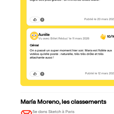
digne des plus grands ! Un immense bravo Maria !
Publié
le 20 mars 20
Aurélie
10/1
Vu avec Billet Réduc'
le 11 mars 2026
Génial
On a passé un super moment hier soir. Maria est fidèle aux
vidéos qu'elle poste : naturelle, très très drôle et très
attachante aussi !
Publié
le 12 mars 20
María Moreno, les classements
5e dans Sketch à Paris