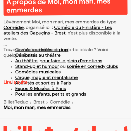
À propos de Moi, mon mari, mes
emmerdes
L’événement Moi, mon mari, mes emmerdes de type
Comédie
, organisé ici :
Comédie du Finistère - Les
ateliers des Capuçins
-
Brest
, n'est plus disponible à la
vente.
Toujours à la recherche de la sortie idéale ? Voici
Comédies drôles et pop’
quelques pistes :
Célébrités au théâtre
Au théâtre, pour faire le plein d’émotions
Stand-up et humour
ou
soirée en comedy clubs
Comédies musicales
Cirque, magie et mentalisme
Lire la suite
Activités et sorties à Paris
Expos & Musées à Paris
Pour les enfants, petits et grands
BilletReduc
Brest
Comédie
Moi, mon mari, mes emmerdes