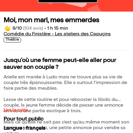
Moi, mon mari, mes emmerdes
9/10
(104 avis)
•
1 h 15 min
Comédie du Finistère - Les ateliers des Capuçins
Théâtre
Jusqu'où une femme peut-elle aller pour
sauver son couple ?
Arielle est mariée à Ludo mais ne trouve plus sa vie de
couple très épanouissante. Elle a surtout l'impression de
faire partie des meubles.
Lasse de cette routine et pour rebooster la libido du
couple, la jeune femme décide de passer une annonce
Lire la suite
en vue d'une partie exotique à trois.
Pour tout public
Mais ce qu'elle ne sait pas c'est qu'au même moment son
mari passe, lui aussi, une petite annonce pour vendre sa
Langue : français