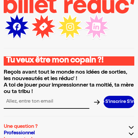
Tu veux être mon copain ?!
Reçois avant tout le monde nos idées de sorties,
les nouveautés et les réduc' !
A toi de jouer pour impressionner ta moitié, ta mère
ou ta tribu !
S’inscrire S’inscrire S
Adresse email pour la newsletter
Une question ?
Professionnel