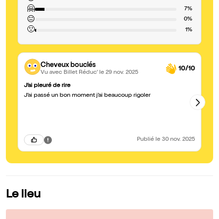
🤗
7%
😐
0%
🙁
1%
Cheveux bouclés
10/10
Vu avec Billet Réduc'
le 29 nov. 2025
J’ai pleuré de rire
Ex
J’ai passé un bon moment j’ai beaucoup rigoler
Je
là
mo
Publié
le 30 nov. 2025
Le lieu