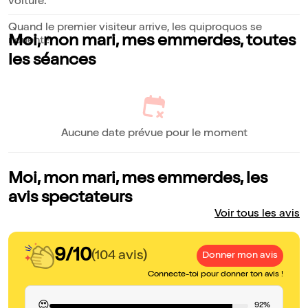
voiture.
Quand le premier visiteur arrive, les quiproquos se
Moi, mon mari, mes emmerdes, toutes
nouent !
les séances
Aucune date prévue pour le moment
Moi, mon mari, mes emmerdes, les
avis spectateurs
Voir tous les avis
9/10
(104 avis)
Donner mon avis
Connecte-toi pour donner ton avis !
😍
92%