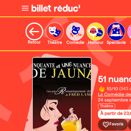
Retour
Théâtre
Comédie
Humour
Spectacle
51 nuan
10/10
(343 
La Comédie de
24 septembre 
Théâtre
À partir de 23
Favoris