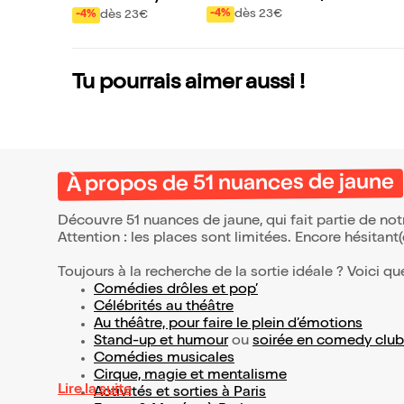
Santé !
dès 23€
-4%
dès 23€
-4%
Tu pourrais aimer aussi !
À propos de 51 nuances de jaune
Découvre 51 nuances de jaune, qui fait partie de no
Attention : les places sont limitées. Encore hésitant
Toujours à la recherche de la sortie idéale ? Voici qu
Comédies drôles et pop’
Célébrités au théâtre
Au théâtre, pour faire le plein d’émotions
Stand-up et humour
ou
soirée en comedy club
Comédies musicales
Cirque, magie et mentalisme
Lire la suite
Activités et sorties à Paris