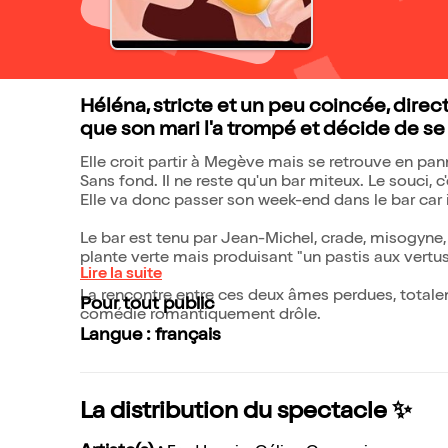
Héléna, stricte et un peu coincée, dire
que son mari l'a trompé et décide de se 
Elle croit partir à Megève mais se retrouve en 
Sans fond. Il ne reste qu'un bar miteux. Le souci, c
Elle va donc passer son week-end dans le bar car 
Le bar est tenu par Jean-Michel, crade, misogyne,
plante verte mais produisant "un pastis aux vertus.
Lire la suite
La rencontre entre ces deux âmes perdues, total
Pour tout public
comédie romantiquement drôle.
Langue : français
La distribution du spectacle ✨