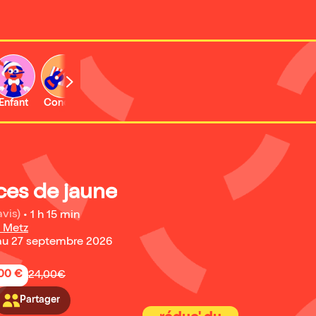
Enfant
Concert
Expo et musée
ces de jaune
avis)
•
1 h 15 min
 Metz
au 27 septembre 2026
,00 €
24,00€
Partager