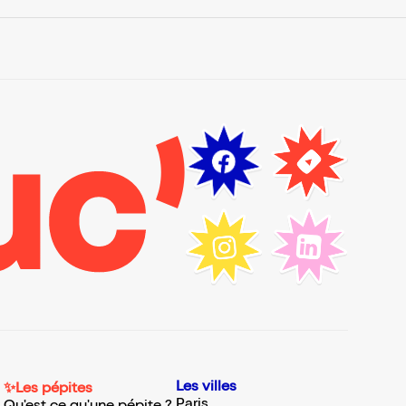
Les villes
✨Les pépites
Paris