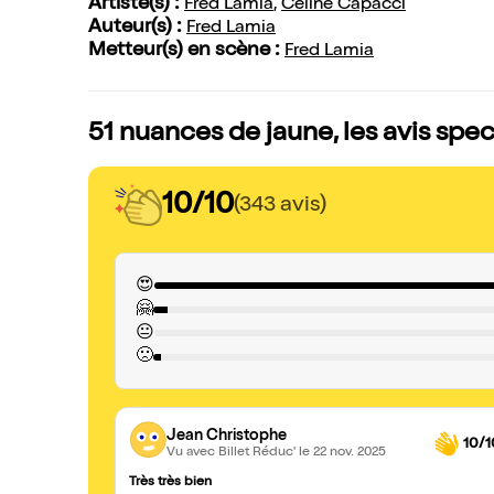
Artiste(s) :
Fred Lamia
,
Céline Capacci
Auteur(s) :
Fred Lamia
Metteur(s) en scène :
Fred Lamia
51 nuances de jaune, les avis spe
10/10
(343 avis)
😍
🤗
😐
🙁
Jean Christophe
10/1
Vu avec Billet Réduc'
le 22 nov. 2025
Très très bien