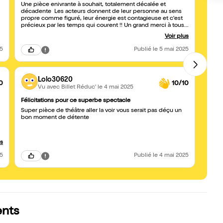
Une pièce enivrante à souhait, totalement décalée et
Une s
décadente Les acteurs donnent de leur personne au sens
débor
propre comme figuré, leur énergie est contagieuse et c'est
voir c
précieux par les temps qui courent !! Un grand merci à tous
avez r
ainsi qu'à la comédie de Nîmes où l'accueil et la gentillesse
Voir plus
sont toujours au rendez-vous , que du bonheur !!!
25
Publié
le 5 mai 2025
Lolo30620
0
10/10
Vu avec Billet Réduc'
le 4 mai 2025
Félicitations pour ce superbe spectacle
Avis
Super pièce de théâtre aller la voir vous serait pas déçu un
Très b
bon moment de détente
top da
us
25
Publié
le 4 mai 2025
ents