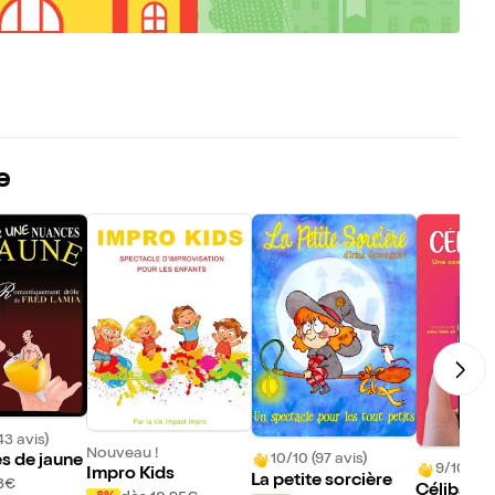
e
43 avis)
Nouveau !
10/10 (97 avis)
s de jaune
9/10 (276
Impro Kids
La petite sorcière
3€
Célibatai