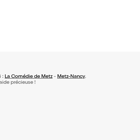
3€
i :
La Comédie de Metz
-
Metz-Nancy
.
 aide précieuse !