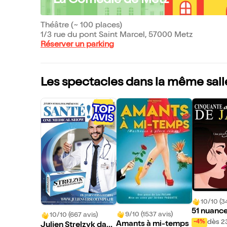
La Comédie de Metz
Théâtre (~ 100 places)
1/3 rue du pont Saint Marcel, 57000 Metz
Réserver un parking
Les spectacles dans la même sall
10/10 (3
51 nuance
9/10 (1537 avis)
10/10 (667 avis)
dès 2
-4%
Amants à mi-temps
Julien Strelzyk dans