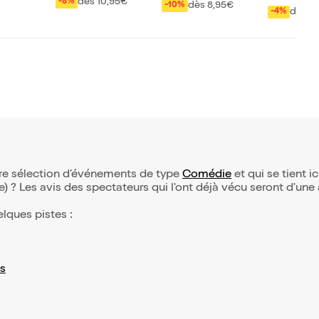
dès 10,95€
-8%
dès 8,95€
-10%
dès 2
-4%
tre sélection d’événements de type
Comédie
et qui se tient ic
(e) ? Les avis des spectateurs qui l'ont déjà vécu seront d'une
elques pistes :
s