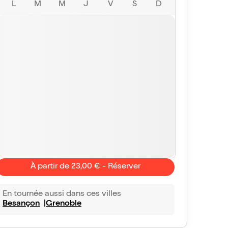
L
M
M
J
V
S
D
À partir de 23,00 € - Réserver
En tournée aussi dans ces villes
MP
Miketsteph
Besançon
Grenoble
9/10
Vu avec Billet Réduc'
le 25 avr. 2025
Vu avec Bill
 de rigolade
Très bonne coméd