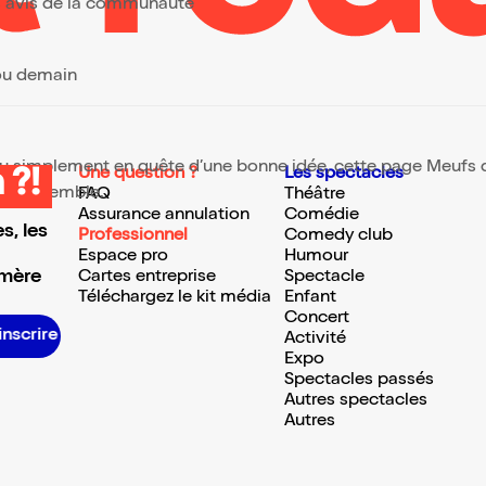
urs avis de la communauté
 ou demain
 ou simplement en quête d’une bonne idée, cette page Meufs drô
Une question ?
Les spectacles
 ?!
te ressemble.
FAQ
Théâtre
Assurance annulation
Comédie
s, les
Professionnel
Comedy club
Espace pro
Humour
 mère
Cartes entreprise
Spectacle
Téléchargez le kit média
Enfant
Concert
S’inscrire S’inscrire S’inscrire S’inscrire S’inscrire S’inscrire S’inscrire S’inscrire S’inscrire S’inscrire S’inscrire S’inscrire
Activité
Expo
Spectacles passés
Autres spectacles
Autres