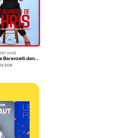
142 avis)
e Baranzelli dans
ces de Chris
14,50€