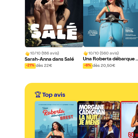
10/10 (560 avis)
10/10 (186 avis)
Una Roberta débarque 
Sarah-Anna dans Salé
Brest
dès 20,50€
dès 22€
-6%
-21%
🏆 Top avis