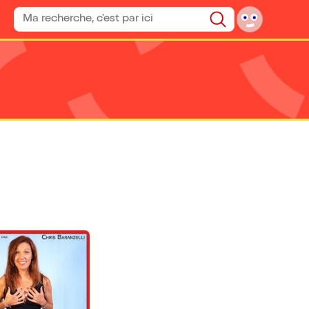
Rechercher un spectacle
Rechercher