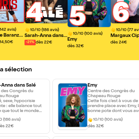
4
6
5
142 avis)
10/10 (186 avis)
10/10 (77 av
10/10 (100 avis)
e Baranzell
Sarah-Anna dans S
Margaux Cip
Emy
60 Nuances
alé
dans Tout h
14,50€
dès 22€
dès 24€
-21%
dès 32€
s
la sélection
-Anna dans Salé
Emy
 des Congrès du
Centre des Congrès du
au Rouge
Chapeau Rouge
, sexe, hypocrisie
Cette fois c'est à vous de
e : elle balance tout
prendre place avec Emy, 
e que tout le monde
bonne pote dont vous av
eine penser tout bas.
besoin ce soir ! Installez-
0 (186 avis)
10/10 (100 avis)
lez rire, et vous
vous dans son salon et rie
er parfois si vous en
ses anecdotes aussi drôl
ès 22€
dès 32€
 droit, dans un
qu'improbables. Elle vous
le cru, drôle et sans
raconte avec humour et 