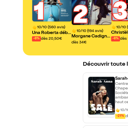
3
1
2
10/10 (
10/10 (560 avis)
10/10 (194 avis)
Christèl
Una Roberta déba
Morgane Cadigna
i dans 
rque à Brest
dès 
dès 20,50€
-6%
-6%
n dans La nuit je m
dès 34€
de Chri
ens
Découvrir toute 
Sarah
Centre
Chape
Société
ambiant
haut c
ose à p
10/1
Vous al
demand
d
-21%
avez le
spectac