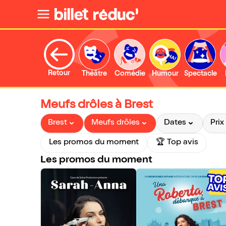
Retour
Théâtre
Comédie
Humour
Spectacle
Meufs drôles à Brest
Brest
Meufs drôles
Dates
Prix
Les promos du moment
🏆 Top avis
Les promos du moment