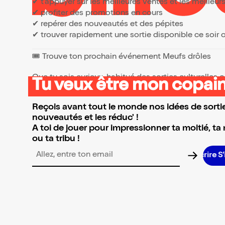
✔ t’appuyer sur les meilleures ventes et les meille
✔ profiter des promotions en cours
✔ repérer des nouveautés et des pépites
✔ trouver rapidement une sortie disponible ce soir
🎟️ Trouve ton prochain événement Meufs drôles
Que tu sois curieux, habitué des sorties culturelles
Tu veux être mon copain
👉 Parcours la sélection et réserve l’événement qui 
Reçois avant tout le monde nos idées de sortie
nouveautés et les réduc' !
A toi de jouer pour impressionner ta moitié, ta
ou ta tribu !
Adresse email pour la newsletter