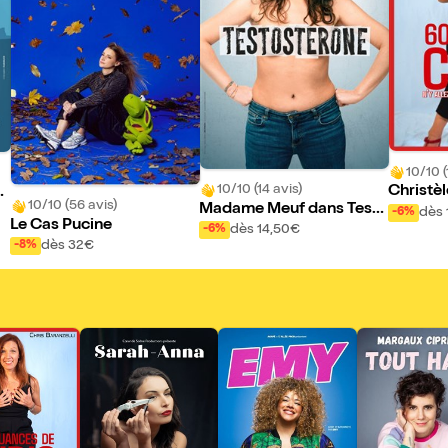
10/10 (
10/10 (14 avis)
Christèl
à
10/10 (56 avis)
Madame Meuf dans Testo
60 Nuan
dès 
-6%
Le Cas Pucine
stérone
dès 14,50€
-6%
dès 32€
-8%