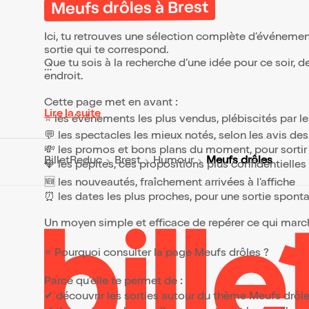
françai
Meufs drôles à Brest
specta
tempér
incorre
transal
roman "
authent
Ici, tu retrouves une sélection complète d’événemen
tout a
d'anec
sortie qui te correspond.
et de m
qui pe
Que tu sois à la recherche d’une idée pour ce soir, 
podcas
plus su
endroit.
Meuf" 
Specta
plus ta
accent itali
"Testo
vous ? Plus de 100
Cette page met en avant :
seule e
représ
Lire la suite
⭐ les événements les plus vendus, plébiscités par l
"femme
(France
ras le b
LU, Tun
💬 les spectacles les mieux notés, selon les avis de
Chaque
💸 les promos et bons plans du moment, pour sortir 
unique
Meufs drôles
BilletReduc
Brest
Humour
💎 les pépites, ces propositions plus confidentielle
personn
ville o
🆕 les nouveautés, fraîchement arrivées à l’affiche
⏰ les dates les plus proches, pour une sortie spont
Un moyen simple et efficace de repérer ce qui marche
⭐ Pourquoi consulter la page Meufs drôles ?
Parce qu’elle te permet de :
✔ découvrir les sorties autour du thème Meufs drôl