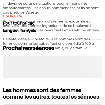
; il devra se sortir de situations pour le moins très
embarrassantes. Les ennuis commencent, et ils ne sont
pas prêts de s'arrêter.
Lire la suite
Amour, quiproquos, rebondissements, exotisme et
Pour tout public
revolvers, tels sont les ingrédients de ce boulevard
moderne aux dialogues percutants et au rythme effréné.
Langue : français
Déjanté, décalé, jubilatoire, "Les hommes sont des
femmes comme les autres" est une comédie à 100 à
Prochaines séances
l'heure, à voir en couple, entre amis, ou en famille.
Les hommes sont des femmes
comme les autres, toutes les séances