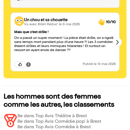
Un chou et sa chouette
10/10
Vu avec Billet Réduc'
le 8 mai 2026
Mais que c'est drôle !
Tr
On a passé un super moment ! La pièce était drôle, on a rigolé
Tr
sans temps mort pendant plus d'une heure !!! Les 3 comédiens
ex
étaient drôles et leurs mimiques hilarantes ! Et surtout on
la
ressort en ayant envie de danser ??
es
Publié
le 13 mai 2026
Les hommes sont des femmes
comme les autres, les classements
8e dans Top Avis Théâtre à Brest
8e dans Top Avis Comédie pop' à Brest
8e dans Top Avis Comédie à Brest