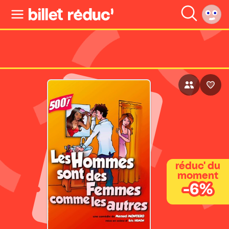
réduc' du
moment
-6%