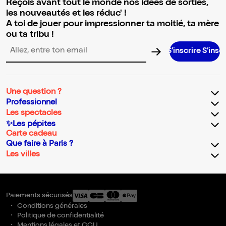
Reçois avant tout le monde nos idées de sorties,
les nouveautés et les réduc' !
A toi de jouer pour impressionner ta moitié, ta mère
ou ta tribu !
S’inscrire S’inscrire S’inscri
Adresse email pour la newsletter
Une question ?
Professionnel
Les spectacles
✨Les pépites
Carte cadeau
Que faire à Paris ?
Les villes
Paiements sécurisés
Conditions générales
Politique de confidentialité
Mentions légales et CGU