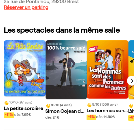
25 rue de Pontaniou, 29200 Brest
Réserver un parking
Les spectacles dans la même salle
10/10 (97 avis)
9/10 (1559 avis)
10/10 (4 avis)
9/
La petite sorcière
Les hommes sont
Simon Cojean dan
L'ét
-11%
dès 7,95€
des femmes com
s 100% beurre sal
-6%
dès 14,50€
dès 24€
-6%
me les autres
é