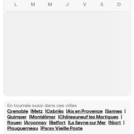
L
M
M
J
V
S
D
En tournée aussi dans ces villes
Grenoble
Metz
Cabriès
Aix en Provence
Sannes
Quimper
Montélimar
Châteauneuf les Martigues
Rouen
Arçonnay
Belfort
La Seyne sur Mer
Niort
Plouguerneau
Paray Vieille Poste