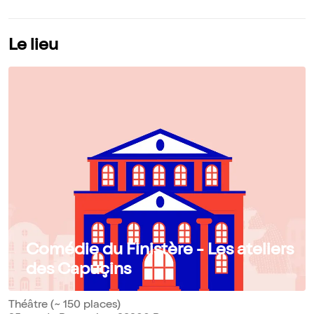
Le lieu
Comédie du Finistère - Les ateliers
des Capuçins
Théâtre (~ 150 places)