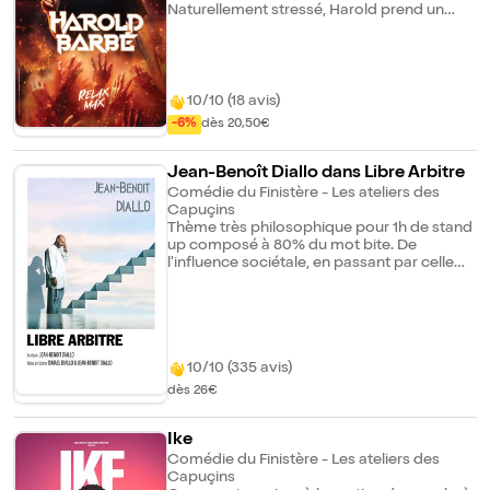
Naturellement stressé, Harold prend un
anxiolytique chaque soir à 23h, rangé
précautionneusement dans son sac
banane. Mais voilà, au Hellfest, dans un
tourbillon de confusion, il échange sans y
prêter attention sa banane avec celle de
10/10 (18 avis)
Max... et Max se perd sur le festival ! Dans
-6%
dès 20,50€
son spectacle, Harold revendique la joie
d'être triste, nous raconte l'enfer des sorties
scolaires, et nous dévoile que la déception
Jean-Benoît Diallo dans Libre Arbitre
commence toujours par un clin d'oeil. Mais
Comédie du Finistère - Les ateliers des
au fond, une seule question demeure : où
Capuçins
est Max ? Et, surtout, où est l'anxiolytique ?
Thème très philosophique pour 1h de stand
up composé à 80% du mot bite. De
l'influence sociétale, en passant par celle
des réseaux sociaux, des médias... Il vous
fera rire avec un humour piquant, grinçant
parfois même décapant.
10/10 (335 avis)
dès 26€
Ike
Comédie du Finistère - Les ateliers des
Capuçins