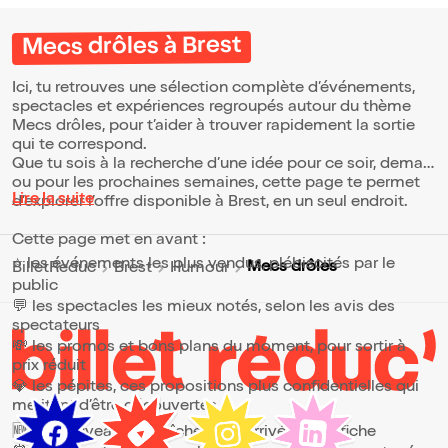
différence et de la liberté.
Mecs drôles à Brest
Ici, tu retrouves une sélection complète d’événements,
spectacles et expériences regroupés autour du thème
Mecs drôles, pour t’aider à trouver rapidement la sortie
qui te correspond.
Que tu sois à la recherche d’une idée pour ce soir, demain
ou pour les prochaines semaines, cette page te permet
Lire la suite
d’explorer l’offre disponible à Brest, en un seul endroit.
Cette page met en avant :
⭐ les événements les plus vendus, plébiscités par le
Mecs drôles
BilletReduc
Brest
Humour
public
💬 les spectacles les mieux notés, selon les avis des
spectateurs
💸 les promos et bons plans du moment, pour sortir à
prix réduit
💎 les pépites, ces propositions plus confidentielles qui
méritent d’être découvertes
🆕 les nouveautés, fraîchement arrivées à l’affiche