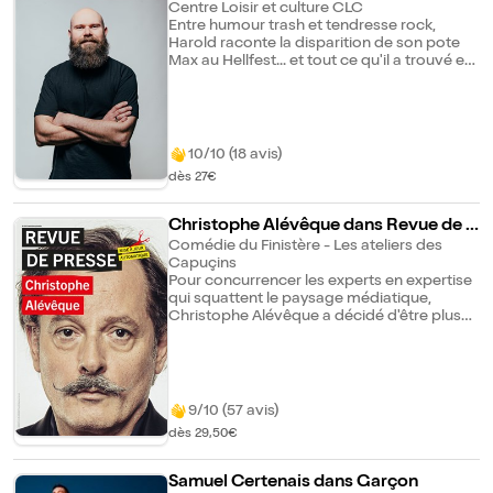
Spectacle garanti sans IA
Centre Loisir et culture CLC
Entre humour trash et tendresse rock,
Harold raconte la disparition de son pote
Max au Hellfest... et tout ce qu'il a trouvé en
route : lui-même, un peu de chaos et
surtout beaucoup de rires. Relax Max, un
stand-up électrique, grinçant et
profondément humain.
10/10 (18 avis)
dès 27€
Christophe Alévêque dans Revue de p
resse
Comédie du Finistère - Les ateliers des
Capuçins
Pour concurrencer les experts en expertise
qui squattent le paysage médiatique,
Christophe Alévêque a décidé d'être plus
drôle qu'eux. Un challenge ! Devant le
tsunami de mauvaises nouvelles, le côté
anxiogène de l'info et le pathétique de la
classe politique dans son ensemble, il a
décidé de faire rire avec le pire, de
9/10 (57 avis)
transformer l'angoissant en ridicule, de se
dès 29,50€
positionner en vrai bouffon de l'actualité. Il
vous invite à prendre vos distances avec
l'événement et du recul avec une vérité si
Samuel Certenais dans Garçon