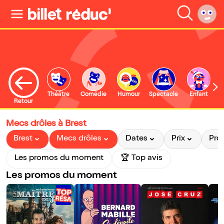
Théâtre
Comédie
Humour
Spectacle
Enfant
Retour
Mecs drôles à Brest
Brest
Mecs drôles
Dates
Prix
Pro
Les promos du moment
🏆 Top avis
Les promos du moment