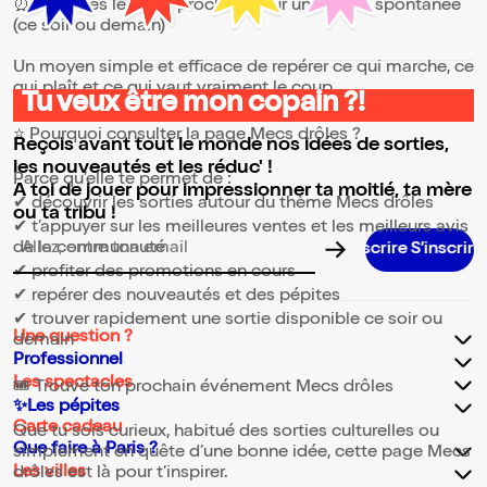
⏰ les dates les plus proches, pour une sortie spontanée
(ce soir ou demain)
Un moyen simple et efficace de repérer ce qui marche, ce
qui plaît et ce qui vaut vraiment le coup.
Tu veux être mon copain ?!
⭐ Pourquoi consulter la page Mecs drôles ?
Reçois avant tout le monde nos idées de sorties,
les nouveautés et les réduc' !
Parce qu’elle te permet de :
A toi de jouer pour impressionner ta moitié, ta mère
✔ découvrir les sorties autour du thème Mecs drôles
ou ta tribu !
✔ t’appuyer sur les meilleures ventes et les meilleurs avis
de la communauté
S’inscrire S’inscrire S’inscrire S’inscrire S’in
Adresse email pour la newsletter
✔ profiter des promotions en cours
✔ repérer des nouveautés et des pépites
✔ trouver rapidement une sortie disponible ce soir ou
Une question ?
demain
Professionnel
Les spectacles
🎟️ Trouve ton prochain événement Mecs drôles
✨Les pépites
Carte cadeau
Que tu sois curieux, habitué des sorties culturelles ou
Que faire à Paris ?
simplement en quête d’une bonne idée, cette page Mecs
Les villes
drôles est là pour t’inspirer.