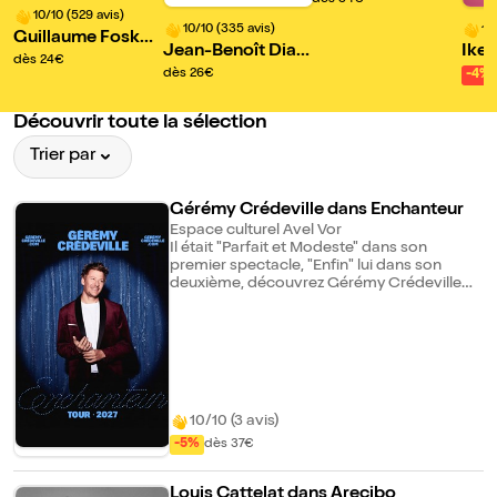
10/10 (529 avis)
rstar
10/10 (335 avis)
10
Guillaume Fosko
Jean-Benoît Diall
Ike
dans Darons fragi
dès 24€
o dans Libre Arbit
dès 26€
-4%
les
re
Découvrir toute la sélection
Trier par
Gérémy Crédeville dans Enchanteur
Espace culturel Avel Vor
Il était "Parfait et Modeste" dans son
premier spectacle, "Enfin" lui dans son
deuxième, découvrez Gérémy Crédeville
"Enchanteur" dans son dernier one man
show. Ça parle de quoi ? Venez, vous
saurez.
10/10 (3 avis)
-5%
dès 37€
Louis Cattelat dans Arecibo