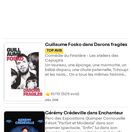
Guillaume Fosko dans Darons fragiles
TOP AVIS
Comédie du Finistère - Les ateliers des
Capuçins
Un taureau, une éponge, une marmotte, un
bébé disparu, une chute paternelle, Tchoupi
et les nazis... On a tous les mêmes histoires
de famille. Mais rarement quelqu'un pour
les raconter comme ça. Bon à savoir sur
Fosko : • Stand-upper résident du Paname
Art Café & du Café Oscar • Vu à la TV sur
10/10 (529 avis)
Canal+, France2 & NRJ12 • Chroniqueur
dès 24€
radio • Vidéos cumulant des millions de
vues sur les réseaux
Gérémy Crédeville dans Enchanteur
Parc des Expositions Quimper Cornouaille
Il était "Parfait et Modeste" dans son
premier spectacle, "Enfin" lui dans son