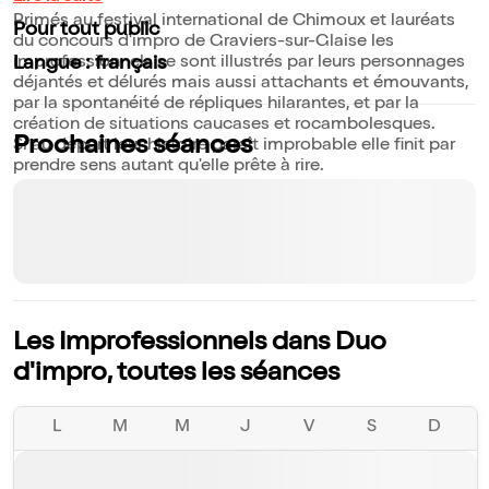
Primés au festival international de Chimoux et lauréats
Pour tout public
du concours d'impro de Graviers-sur-Glaise les
improfessionnels se sont illustrés par leurs personnages
Langue : français
déjantés et délurés mais aussi attachants et émouvants,
par la spontanéité de répliques hilarantes, et par la
création de situations caucases et rocambolesques.
Prochaines séances
Si au départ leur histoire paraît improbable elle finit par
prendre sens autant qu'elle prête à rire.
Les Improfessionnels dans Duo
d'impro, toutes les séances
L
M
M
J
V
S
D