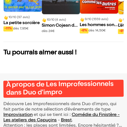
10/10 (97 avis)
9/10 (1559 avis)
10/10 (4 avis)
9/
La petite sorcière
Les hommes sont
Simon Cojean dan
L'ét
-11%
dès 7,95€
des femmes com
s 100% beurre sal
-6%
dès 14,50€
dès 24€
-6%
me les autres
é
Tu pourrais aimer aussi !
À propos de Les Improfessionnels
dans Duo d'impro
Découvre Les Improfessionnels dans Duo d'impro, qui
fait partie de notre sélection d’événements de type
Improvisation
et qui se tient ici :
Comédie du Finistère -
Les ateliers des Capuçins
-
Brest
.
Attention : les places sont limitées. Encore hésitant(e) ?