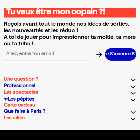
Tu veux être mon copain ?!
Reçois avant tout le monde nos idées de sorties,
les nouveautés et les réduc' !
A toi de jouer pour impressionner ta moitié, ta mère
ou ta tribu !
S’inscrire S’inscrir
Adresse email pour la newsletter
Une question ?
Professionnel
Les spectacles
✨Les pépites
Carte cadeau
Que faire à Paris ?
Les villes