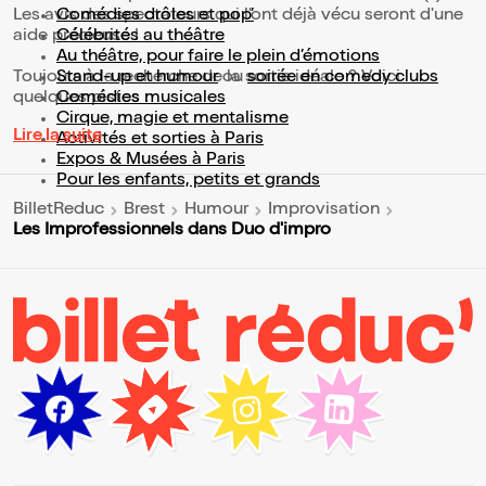
Les avis des spectateurs qui l'ont déjà vécu seront d'une
Comédies drôles et pop’
aide précieuse !
Célébrités au théâtre
Au théâtre, pour faire le plein d’émotions
Toujours à la recherche de la sortie idéale ? Voici
Stand-up et humour
ou
soirée en comedy clubs
quelques pistes :
Comédies musicales
Cirque, magie et mentalisme
Lire la suite
Activités et sorties à Paris
Expos & Musées à Paris
Pour les enfants, petits et grands
BilletReduc
Brest
Humour
Improvisation
Les Improfessionnels dans Duo d'impro