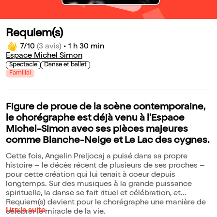
Requiem(s)
7/10
(3 avis)
•
1 h 30 min
Espace Michel Simon
Spectacle
Danse et ballet
Familial
Figure de proue de la scène contemporaine,
le chorégraphe est déjà venu à l'Espace
Michel-Simon avec ses pièces majeures
comme Blanche-Neige et Le Lac des cygnes.
Cette fois, Angelin Preljocaj a puisé dans sa propre
histoire – le décès récent de plusieurs de ses proches –
pour cette création qui lui tenait à coeur depuis
longtemps. Sur des musiques à la grande puissance
spirituelle, la danse se fait rituel et célébration, et
Requiem(s) devient pour le chorégraphe une manière de
Lire la suite
célébrer le miracle de la vie.