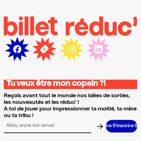
Tu veux être mon copain ?!
Reçois avant tout le monde nos idées de sorties,
les nouveautés et les réduc' !
A toi de jouer pour impressionner ta moitié, ta mère
ou ta tribu !
S’inscrire S’in
Adresse email pour la newsletter