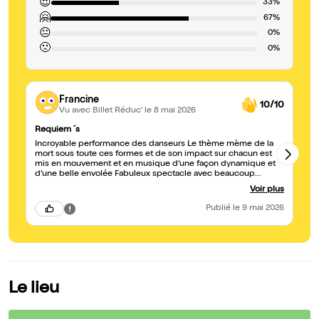
😍
33%
🤗
67%
😐
0%
🙁
0%
Francine
10/10
Vu avec Billet Réduc'
le 8 mai 2026
Requiem ´s
Av
Incroyable performance des danseurs Le thème mème de la
Sp
mort sous toute ces formes et de son impact sur chacun est
co
mis en mouvement et en musique d’une façon dynamique et
ma
d’une belle envolée Fabuleux spectacle avec beaucoup
th
d’emotion
di
Voir plus
do
Publié
le 9 mai 2026
Le lieu