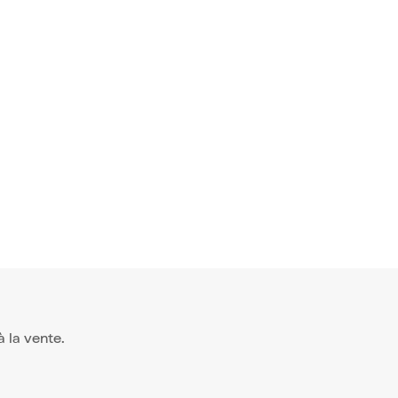
 de l'impro
 à la vente.