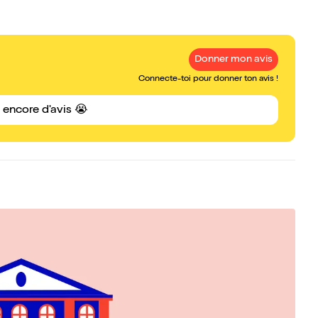
Donner mon avis
Connecte-toi pour donner ton avis !
s encore d'avis 😭