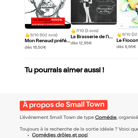
7/10 (3 avis)
9/10 (32
9/10 (102 avis)
La Brasserie de l'im
Le Floco
Mon Renaud préfér
pro
dès 12,95€
é
dès 8,95€
dès 18,50€
Tu pourrais aimer aussi !
À propos de Small Town
L’événement Small Town de type
Comédie
, organisé
Toujours à la recherche de la sortie idéale ? Voici qu
Comédies drôles et pop’