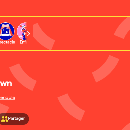
b
pectacle
Enfant
Concert
Activité
own
enoble
Partager