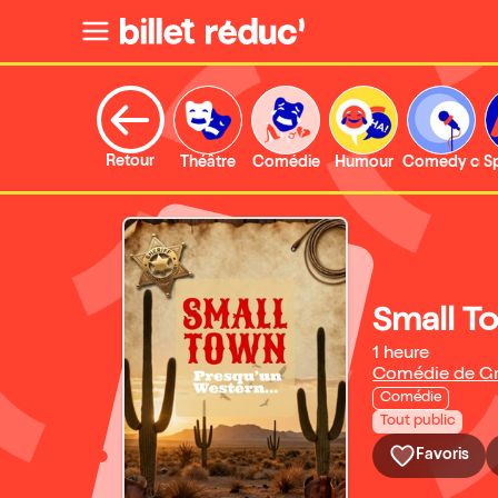
Retour
Théâtre
Comédie
Humour
Comedy clu
S
Small T
1 heure
Comédie de Gr
Comédie
Tout public
Favoris