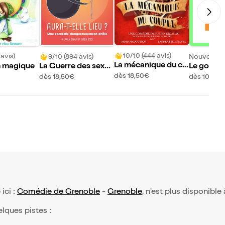
10/10 (444 avis)
 avis)
9/10 (894 avis)
Nouveau !
La mécanique du co
n magique
La Guerre des sexes
Le goûter
uple
aura-t-elle lieu ?
dès 18,50€
dès 18,50€
dès 10,95€
 ici :
Comédie de Grenoble
-
Grenoble
, n'est plus disponible
elques pistes :