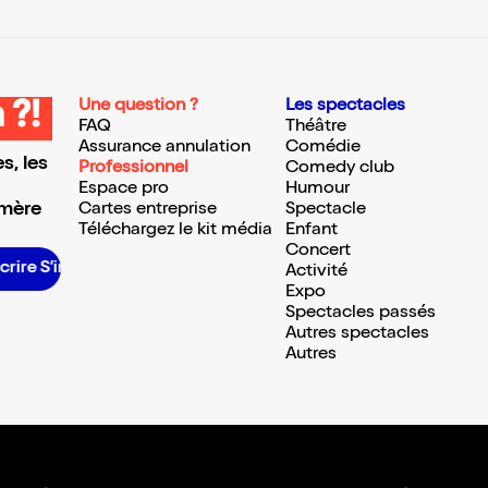
Une question ?
Les spectacles
 ?!
FAQ
Théâtre
Assurance annulation
Comédie
s, les
Professionnel
Comedy club
Espace pro
Humour
 mère
Cartes entreprise
Spectacle
Téléchargez le kit média
Enfant
Concert
rire S’inscrire S’inscrire S’inscrire S’inscrire S’inscrire S’inscrire S’inscrire S’inscrire S’inscrire S’inscrire S’inscrire
Activité
Expo
Spectacles passés
Autres spectacles
Autres