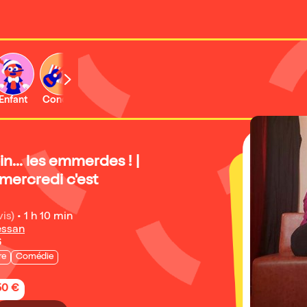
Enfant
Concert
in... les emmerdes ! |
 mercredi c'est
vis)
•
1 h 10 min
essan
6
re
Comédie
50 €