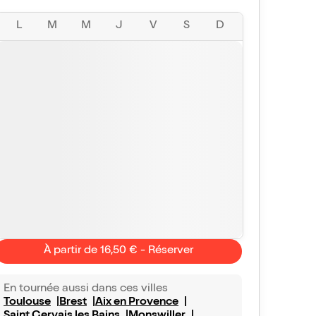
L
M
M
J
V
S
D
À partir de 16,50 € - Réserver
En tournée aussi dans ces villes
Toulouse
Brest
Aix en Provence