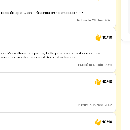
On a passé un excellent début de réveillon de Noël grâce à la belle équipe. C'etait très drôle on a beaucoup ri !!!!!
Publié
le 26 déc. 2025
10/10
. Merveilleux interprètes, belle prestation des 4 comédiens.
passer un excellent moment. A voir absolument.
Publié
le 17 déc. 2025
10/10
Publié
le 15 déc. 2025
10/10