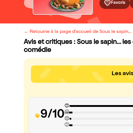
Favoris
← Retourne à la page d'accueil de Sous le sapin...
Avis et critiques : Sous le sapin... l
comédie
Les avi
😍
9/10
🤗
😐
🙁