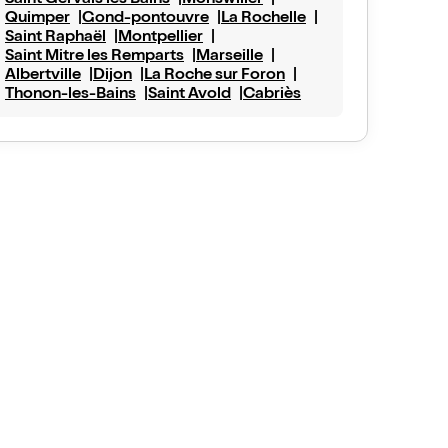
Saint Gervais les Bains
Monswiller
Quimper
Gond-pontouvre
La Rochelle
Saint Raphaël
Montpellier
Saint Mitre les Remparts
Marseille
Albertville
Dijon
La Roche sur Foron
Thonon-les-Bains
Saint Avold
Cabriès