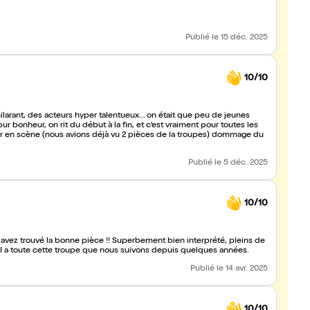
Publié
le 15 déc. 2025
10/10
, hilarant, des acteurs hyper talentueux… on était que peu de jeunes
r bonheur, on rit du début à la fin, et c’est vraiment pour toutes les
oir en scène (nous avions déjà vu 2 pièces de la troupes) dommage du
Publié
le 5 déc. 2025
10/10
 avez trouvé la bonne pièce !! Superbement bien interprété, pleins de
CI a toute cette troupe que nous suivons depuis quelques années.
Publié
le 14 avr. 2025
10/10