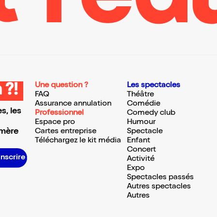
Une question ?
Les spectacles
 ?!
FAQ
Théâtre
Assurance annulation
Comédie
s, les
Professionnel
Comedy club
Espace pro
Humour
 mère
Cartes entreprise
Spectacle
Téléchargez le kit média
Enfant
Concert
inscrire S’inscrire S’inscrire S’inscrire S’inscrire S’inscrire S’inscrire S’inscrire S’inscrire S’inscrire S’inscrire S’inscrire
Activité
Expo
Spectacles passés
Autres spectacles
Autres