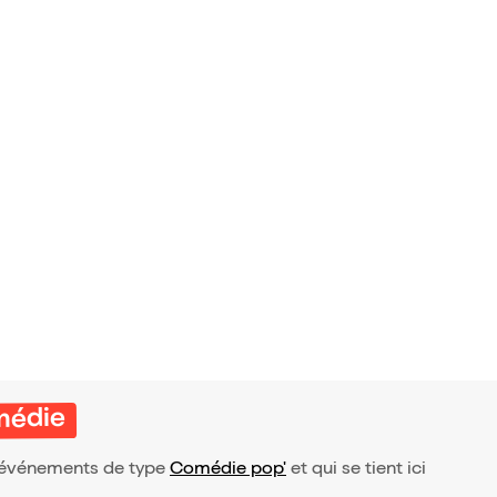
omédie
 d’événements de type
Comédie pop'
et qui se tient ici