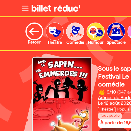
Retour
Théâtre
Comédie
Humour
Spectacle
Sous le sap
Festival Le
comédie
9/10
(647 a
Arènes de Red
Le 12 août 202
Théâtre
Populai
Tout public
À partir de 16,