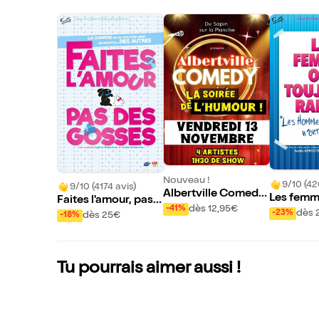
Nouveau !
9/10 (42
9/10 (4174 avis)
Albertville Comedy
Les femme
Faites l'amour, pas d
: la soirée de l'humo
dès 12,95€
-41%
ours rais
dès 
es gosses
-23%
dès 25€
-18%
ur
mes n'ont
t !
Tu pourrais aimer aussi !