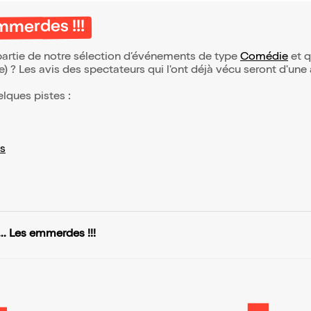
emmerdes !!!
 partie de notre sélection d’événements de type
Comédie
et qu
(e) ? Les avis des spectateurs qui l'ont déjà vécu seront d'une
elques pistes :
s
... Les emmerdes !!!