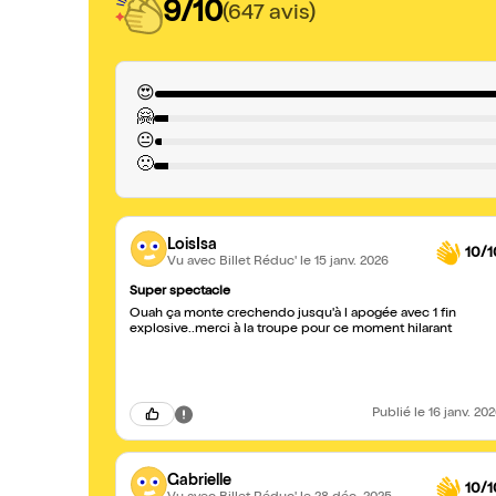
9/10
(647 avis)
😍
🤗
😐
🙁
LoisIsa
10/1
Vu avec Billet Réduc'
le 15 janv. 2026
Super spectacle
Ouah ça monte crechendo jusqu'à l apogée avec 1 fin
explosive..merci à la troupe pour ce moment hilarant
Publié
le 16 janv. 20
Gabrielle
10/1