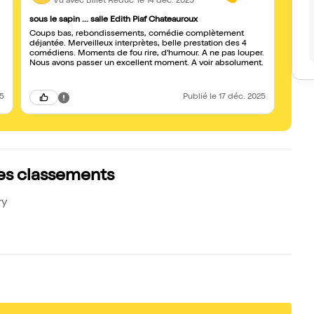
Vu avec Billet Réduc'
le 14 déc. 2025
sous le sapin ... salle Edith Piaf Chateauroux
Sous 
Coups bas, rebondissements, comédie complètement
Un bo
déjantée. Merveilleux interprètes, belle prestation des 4
comédiens. Moments de fou rire, d'humour. A ne pas louper.
Nous avons passer un excellent moment. A voir absolument.
25
Publié
le 17 déc. 2025
 les classements
ry