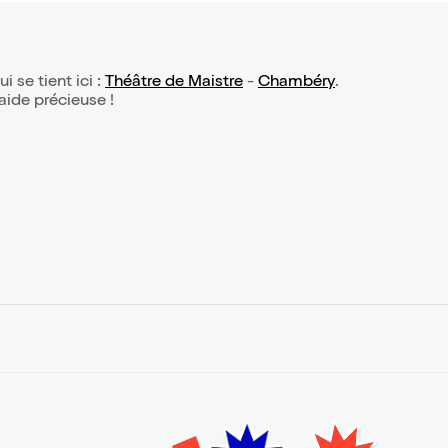
i se tient ici :
Théâtre de Maistre
-
Chambéry
.
 aide précieuse !