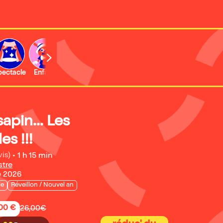
b
pectacle
Enfant
Concert
Activité
Expo et musée
sapin... Les
s !!!
vis)
•
1 h 15 min
stre
e 2026
ie
Réveillon / Nouvel an
,00 €
26,00€