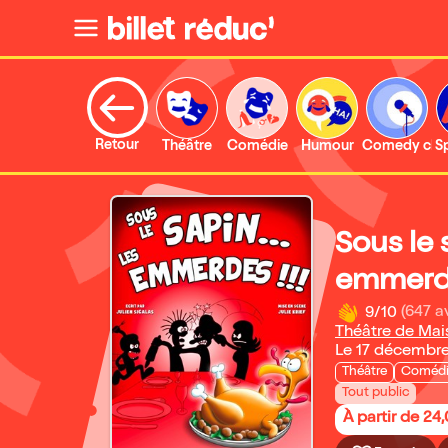
Retour
Théâtre
Comédie
Humour
Comedy clu
S
Sous le 
emmerde
9/10
(647 a
Théâtre de Mai
Le 17 décembr
Théâtre
Coméd
Tout public
À partir de 24