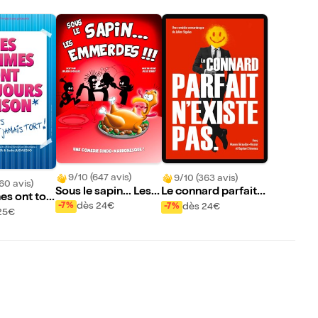
9/10 (647 avis)
9/10 (363 avis)
60 avis)
Sous le sapin... Les e
Le connard parfait
s ont touj
mmerdes !!!
n'existe pas
dès 24€
dès 24€
-7%
-7%
on, les hom
25€
 jamais tor