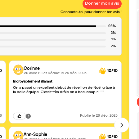
Donner mon avis
Connecte-toi pour donner ton avis !
95%
2%
1%
2%
Corinne
0
10/10
Vu avec Billet Réduc'
le 24 déc. 2025
Incroyablement illarant
trop 
On a passé un excellent début de réveillon de Noël grâce à
Une b
la belle équipe. C'etait très drôle on a beaucoup ri !!!!!
26
Publié
le 26 déc. 2025
Ann-Sophie
0
10/10