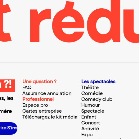
Une question ?
Les spectacles
 ?!
FAQ
Théâtre
Assurance annulation
Comédie
s, les
Professionnel
Comedy club
Espace pro
Humour
 mère
Cartes entreprise
Spectacle
Téléchargez le kit média
Enfant
Concert
scrire S’inscrire S’inscrire S’inscrire S’inscrire S’inscrire S’inscrire S’inscrire S’inscrire S’inscrire S’inscrire
Activité
Expo