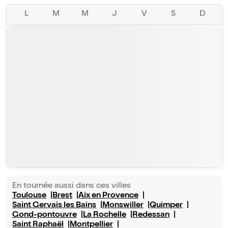
L
M
M
J
V
S
D
En tournée aussi dans ces villes
Toulouse
Brest
Aix en Provence
Saint Gervais les Bains
Monswiller
Quimper
Gond-pontouvre
La Rochelle
Redessan
Saint Raphaël
Montpellier