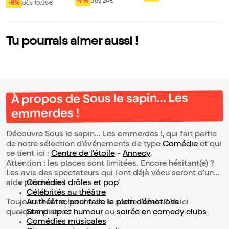
la guerre
-7%
dès 24€
sse Le trésor des
-8%
dès 10,95€
océans
Tu pourrais aimer aussi !
À propos de Sous le sapin... Les
emmerdes !
Découvre Sous le sapin... Les emmerdes !, qui fait partie
de notre sélection d’événements de type
Comédie
et qui
se tient ici :
Centre de l'étoile
-
Annecy
.
Attention : les places sont limitées. Encore hésitant(e) ?
Les avis des spectateurs qui l'ont déjà vécu seront d'une
aide précieuse !
Comédies drôles et pop’
Célébrités au théâtre
Toujours à la recherche de la sortie idéale ? Voici
Au théâtre, pour faire le plein d’émotions
quelques pistes :
Stand-up et humour
ou
soirée en comedy clubs
Comédies musicales