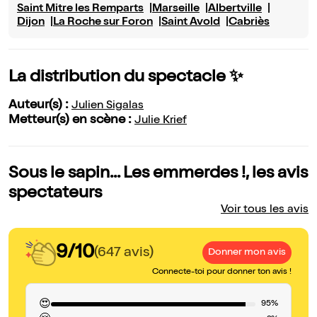
Saint Mitre les Remparts
Marseille
Albertville
Dijon
La Roche sur Foron
Saint Avold
Cabriès
La distribution du spectacle ✨
Auteur(s) :
Julien Sigalas
Metteur(s) en scène :
Julie Krief
Sous le sapin... Les emmerdes !, les avis
spectateurs
Voir tous les avis
9/10
(647 avis)
Donner mon avis
Connecte-toi pour donner ton avis !
😍
95%