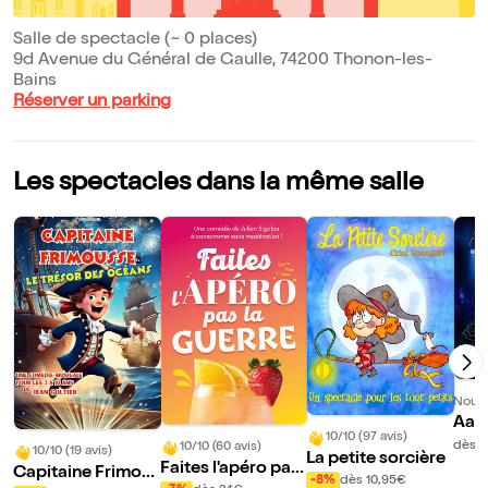
Salle de spectacle (~ 0 places)
9d Avenue du Général de Gaulle, 74200 Thonon-les-
Bains
Réserver un parking
Les spectacles dans la même salle
Nouve
Aari
10/10 (97 avis)
dès 
10/10 (60 avis)
10/10 (19 avis)
La petite sorcière
Faites l'apéro pas
Capitaine Frimou
-8%
dès 10,95€