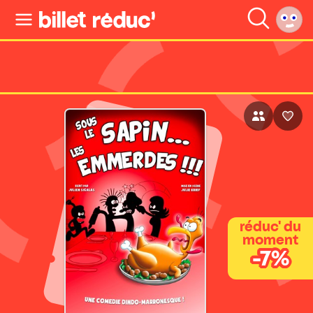
réduc' du
moment
-7%