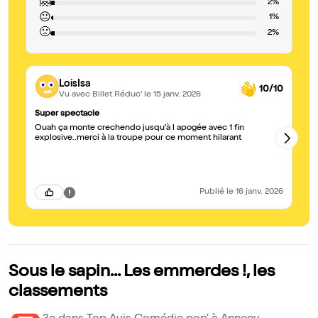
🤗
2%
😐
1%
🙁
2%
LoisIsa
10/10
Vu avec Billet Réduc'
le 15 janv. 2026
Super spectacle
Sé
Ouah ça monte crechendo jusqu'à l apogée avec 1 fin
À 
explosive..merci à la troupe pour ce moment hilarant
Br
Publié
le 16 janv. 2026
Sous le sapin... Les emmerdes !, les
classements