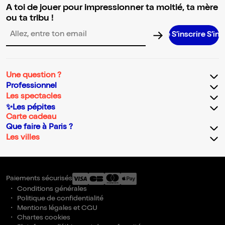
A toi de jouer pour impressionner ta moitié, ta mère
ou ta tribu !
S’inscrire S’inscrire S’in
Adresse email pour la newsletter
Une question ?
Professionnel
Les spectacles
✨Les pépites
Carte cadeau
Que faire à Paris ?
Les villes
Paiements sécurisés
Conditions générales
Politique de confidentialité
Mentions légales et CGU
Chartes cookies