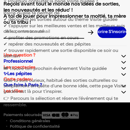
⭐ Pourquoi consulter la page Visite guidée ?
Reçois avant tout le monde nos idées de sorties,
les nouveautés et les réduc' !
Parce qu’elle te permet de :
A toi de jouer pour impressionner ta moitié, ta mère
✔ découvrir les sorties autour du thème Visite guidée
ou ta tribu !
✔ t’appuyer sur les meilleures ventes et les meilleurs avis
de la communauté
Adresse email pour la newsletter
✔ profiter des promotions en cours
✔ repérer des nouveautés et des pépites
✔ trouver rapidement une sortie disponible ce soir ou
Une question ?
demain
Professionnel
Les spectacles
🎟️ Trouve ton prochain événement Visite guidée
✨Les pépites
Carte cadeau
Que tu sois curieux, habitué des sorties culturelles ou
Que faire à Paris ?
simplement en quête d’une bonne idée, cette page Visite
Les villes
guidée est là pour t’inspirer.
👉 Parcours la sélection et réserve l’événement qui te
ressemble.
Paiements sécurisés
Conditions générales
Politique de confidentialité