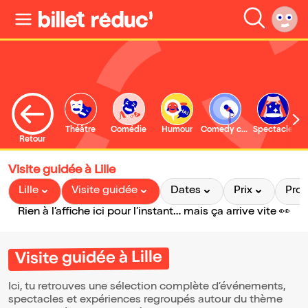
Théâtre
Comédie
Humour
Comedy club
Spectacle
Retour
Visite guidée à Lille
Lille
Visite guidée
Dates
Prix
Pro
Rien à l’affiche ici pour l’instant… mais ça arrive vite 👀
Visite guidée à Lille
Ici, tu retrouves une sélection complète d’événements,
spectacles et expériences regroupés autour du thème