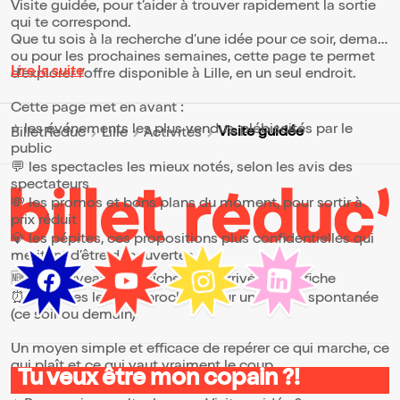
Visite guidée, pour t’aider à trouver rapidement la sortie
qui te correspond.
Que tu sois à la recherche d’une idée pour ce soir, demain
ou pour les prochaines semaines, cette page te permet
Lire la suite
d’explorer l’offre disponible à Lille, en un seul endroit.
Cette page met en avant :
⭐ les événements les plus vendus, plébiscités par le
Visite guidée
BilletReduc
Lille
Activités
public
💬 les spectacles les mieux notés, selon les avis des
spectateurs
💸 les promos et bons plans du moment, pour sortir à
prix réduit
💎 les pépites, ces propositions plus confidentielles qui
méritent d’être découvertes
🆕 les nouveautés, fraîchement arrivées à l’affiche
⏰ les dates les plus proches, pour une sortie spontanée
(ce soir ou demain)
Un moyen simple et efficace de repérer ce qui marche, ce
qui plaît et ce qui vaut vraiment le coup.
Tu veux être mon copain ?!