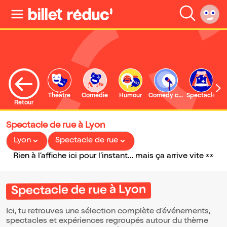
Théâtre
Comédie
Humour
Comedy club
Spectacle
Retour
Spectacle de rue à Lyon
Lyon
Spectacle de rue
Rien à l’affiche ici pour l’instant… mais ça arrive vite 👀
Spectacle de rue à Lyon
Ici, tu retrouves une sélection complète d’événements,
spectacles et expériences regroupés autour du thème