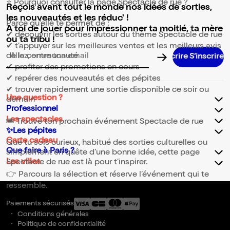
⭐ Pourquoi consulter la page Spectacle de rue ?
Reçois avant tout le monde nos idées de sorties,
les nouveautés et les réduc' !
Parce qu’elle te permet de :
A toi de jouer pour impressionner ta moitié, ta mère
✔ découvrir les sorties autour du thème Spectacle de rue
ou ta tribu !
✔ t’appuyer sur les meilleures ventes et les meilleurs avis
de la communauté
Adresse email pour la newsletter
✔ profiter des promotions en cours
✔ repérer des nouveautés et des pépites
✔ trouver rapidement une sortie disponible ce soir ou
Une question ?
demain
Professionnel
Les spectacles
🎟️ Trouve ton prochain événement Spectacle de rue
✨Les pépites
Carte cadeau
Que tu sois curieux, habitué des sorties culturelles ou
Que faire à Paris ?
simplement en quête d’une bonne idée, cette page
Les villes
Spectacle de rue est là pour t’inspirer.
👉 Parcours la sélection et réserve l’événement qui te
ressemble.
Paiements sécurisés
Conditions générales
Politique de confidentialité