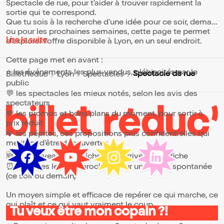
Spectacle de rue, pour t’aider à trouver rapidement la
sortie qui te correspond.
Que tu sois à la recherche d’une idée pour ce soir, demain
ou pour les prochaines semaines, cette page te permet
Lire la suite
d’explorer l’offre disponible à Lyon, en un seul endroit.
Cette page met en avant :
⭐ les événements les plus vendus, plébiscités par le
Spectacle de rue
BilletReduc
Lyon
Spectacles
public
💬 les spectacles les mieux notés, selon les avis des
spectateurs
💸 les promos et bons plans du moment, pour sortir à
prix réduit
💎 les pépites, ces propositions plus confidentielles qui
méritent d’être découvertes
🆕 les nouveautés, fraîchement arrivées à l’affiche
⏰ les dates les plus proches, pour une sortie spontanée
(ce soir ou demain)
Un moyen simple et efficace de repérer ce qui marche, ce
qui plaît et ce qui vaut vraiment le coup.
Tu veux être mon copain ?!