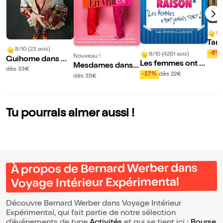
9/
Tan
8/10 (23 avis)
dan
-8%
9/10 (4261 avis)
Nouveau !
Guihome dans Gu
osti
Les femmes ont t
Mesdames dans E
ihome vous déten
dès 33€
oujours raison, les
-27%
dès 22€
n vraies !
dès 35€
d
hommes n'ont jam
ais tort
Tu pourrais aimer aussi !
À propos de Bernard Werber dans
Voyage Intérieur Expérimental
Découvre Bernard Werber dans Voyage Intérieur
Expérimental, qui fait partie de notre sélection