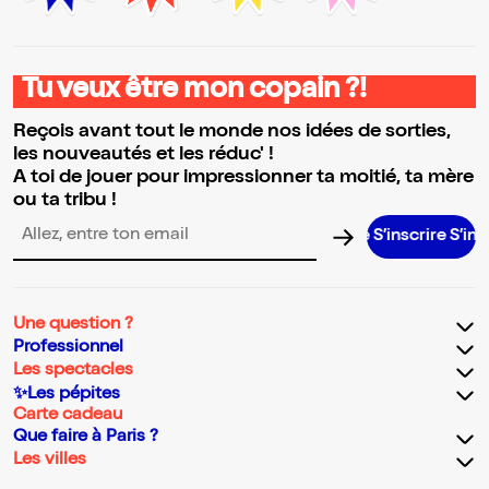
Tu veux être mon copain ?!
Reçois avant tout le monde nos idées de sorties,
les nouveautés et les réduc' !
A toi de jouer pour impressionner ta moitié, ta mère
ou ta tribu !
S’inscrire S’inscrire S’in
Adresse email pour la newsletter
Une question ?
Professionnel
Les spectacles
✨Les pépites
Carte cadeau
Que faire à Paris ?
Les villes