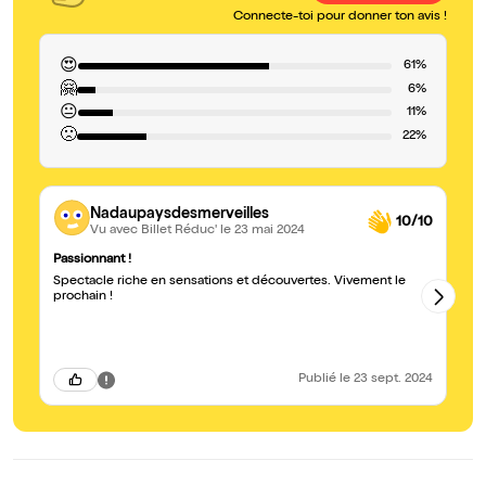
Connecte-toi pour donner ton avis !
😍
61%
🤗
6%
😐
11%
🙁
22%
Nadaupaysdesmerveilles
10/10
Vu avec Billet Réduc'
le 23 mai 2024
Passionnant !
Un
Spectacle riche en sensations et découvertes. Vivement le
J'ai
prochain !
su
su
Publié
le 23 sept. 2024