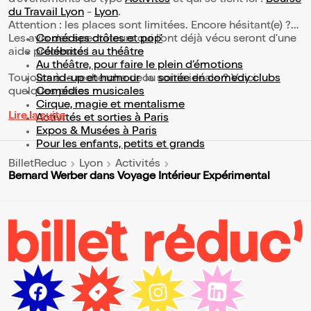
d’événements de type
Activités
et qui se tient ici :
Bourse
du Travail Lyon
-
Lyon
.
Attention : les places sont limitées. Encore hésitant(e) ?
Les avis des spectateurs qui l'ont déjà vécu seront d'une
Comédies drôles et pop’
aide précieuse !
Célébrités au théâtre
Au théâtre, pour faire le plein d’émotions
Toujours à la recherche de la sortie idéale ? Voici
Stand-up et humour
ou
soirée en comedy clubs
quelques pistes :
Comédies musicales
Cirque, magie et mentalisme
Lire la suite
Activités et sorties à Paris
Expos & Musées à Paris
Pour les enfants, petits et grands
BilletReduc
Lyon
Activités
Bernard Werber dans Voyage Intérieur Expérimental