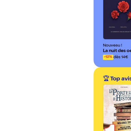
Nouveau !
La nuit des oe
dès 14€
-12%
🏆 Top avi