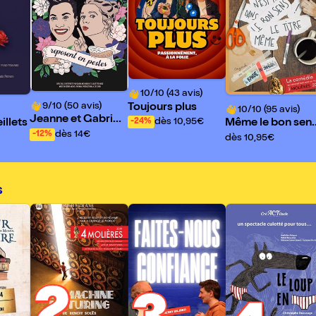
10/10 (43 avis)
9/10 (50 avis)
Toujours plus
10/10 (95 avis)
Jeanne et Gabriell
dès 10,95€
-24%
illets
Même le bon sen
e reposent en pest
dès 14€
-12%
n'est pas dans le t
dès 10,95€
es
re
s
2