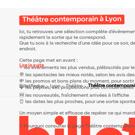
se prêter à une activité tout à fait
particulière... Tout est dans l'ordre
des choses, jusqu'à ce que Lise
entre dans leur vie.
Théâtre contemporain à Lyon
Ici, tu retrouves une sélection complète d’événemen
rapidement la sortie qui te correspond.
Que tu sois à la recherche d’une idée pour ce soir, 
endroit.
Cette page met en avant :
Lire la suite
⭐ les événements les plus vendus, plébiscités par l
💬 les spectacles les mieux notés, selon les avis de
💸 les promos et bons plans du moment, pour sortir 
Théâtre contempora
BilletReduc
Lyon
Théâtre
💎 les pépites, ces propositions plus confidentielle
🆕 les nouveautés, fraîchement arrivées à l’affiche
⏰ les dates les plus proches, pour une sortie spont
Un moyen simple et efficace de repérer ce qui marche
⭐ Pourquoi consulter la page Théâtre contemporain