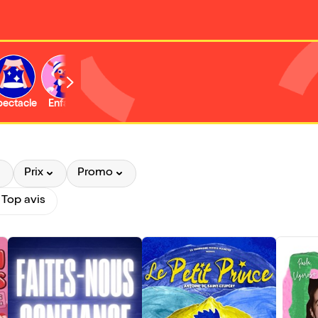
b
pectacle
Enfant
Concert
Activité
Expo et musée
Prix
Promo
 Top avis