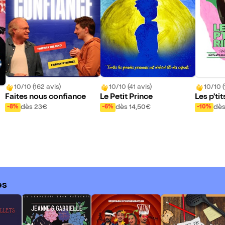
10/10 (162 avis)
10/10 (41 avis)
10/10 (
Faites nous confiance
Le Petit Prince
Les p'tit
dès 23€
dès 14,50€
dès
-8%
-6%
-10%
es