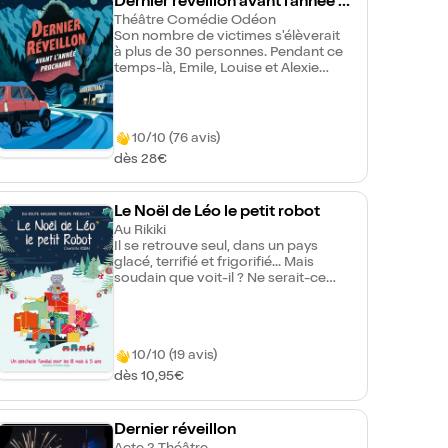
Dernier réveillon avant l'année p
rochaine
Théâtre Comédie Odéon
Son nombre de victimes s'élèverait
à plus de 30 personnes. Pendant ce
temps-là, Emile, Louise et Alexie
sont en route, direction le réveillon
de la Saint Sylvestre. Perdus au
milieu des Alpes alors qu'une
tempête historique se lève, ils
10/10 (76 avis)
décident de s'arrêter dans une
dès 28€
station-service avec pour seul
occupant, un personnage pour le
moins inquiétant. Ils n'auraient
Le Noël de Léo le petit robot
jamais dû venir ici, à moins que...
Au Rikiki
Il se retrouve seul, dans un pays
glacé, terrifié et frigorifié... Mais
soudain que voit-il ? Ne serait-ce
pas le village du Père-Noël avec ses
chants et ses ruelles ? Il y a aussi la
chouette Hulotte, la souris Rikiki,
Marie Noël la fille du Père-Noël, et
10/10 (19 avis)
des lutins un peu coquins. Ce petit
monde pourra-t-il aider Léo à
dès 10,95€
retrouver Maman et Papa Robot ?
Un conte musical et sensoriel, des
ombres chinoises, des marionnettes
Dernier réveillon
attachantes et un décor coloré pour