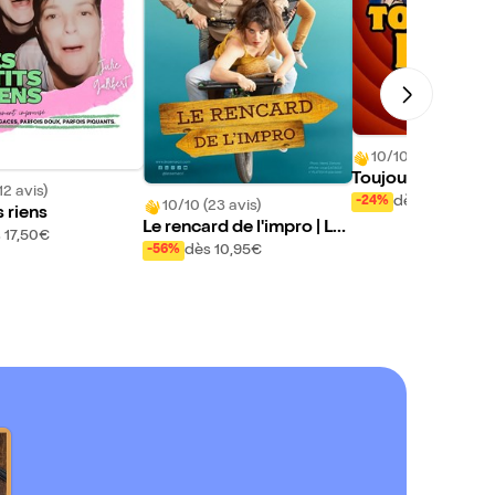
10/10 (43 avis)
Toujours plus
12 avis)
dès 10,95€
-24%
10/10 (23 avis)
s riens
Le rencard de l'impro | Le
 17,50€
13ème Cri
dès 10,95€
-56%