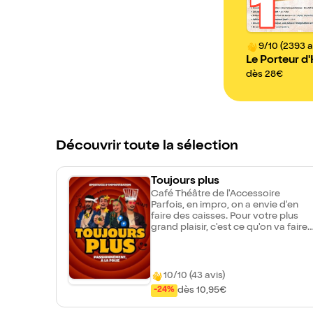
1
9/10 (2393 a
Le Porteur d'
re
dès 28€
Découvrir toute la sélection
Toujours plus
Café Théâtre de l'Accessoire
Parfois, en impro, on a envie d'en
faire des caisses. Pour votre plus
grand plaisir, c'est ce qu'on va faire
ce soir. En s'inspirant de la passion
d'un de nos spectateurs, nous
mettrons tout en oeuvre pour vous
en faire vivre toujours plus.
10/10 (43 avis)
dès 10,95€
-24%