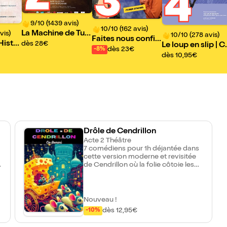
3
4
9/10 (1439 avis)
10/10 (162 avis)
La Machine de Turi
vis)
10/10 (278 avis)
Faites nous confia
ng
Histoi
dès 28€
Le loup en slip | C
nce
dès 23€
-8%
mpagnie CréACT'
dès 10,95€
tude Lyon
Drôle de Cendrillon
Acte 2 Théâtre
7 comédiens pour 1h déjantée dans
cette version moderne et revisitée
de Cendrillon où la folie côtoie les
arts théâtraux pour faire vivre aux
petits et grands un pur moment de
bonheur !
Nouveau !
dès 12,95€
-10%