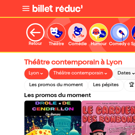
Retour
Théâtre
Comédie
Humour
Comedy clu
S
Théâtre contemporain à Lyon
Lyon
Théâtre contemporain
Dates
Les promos du moment
Les pépites
🏆
Les promos du moment