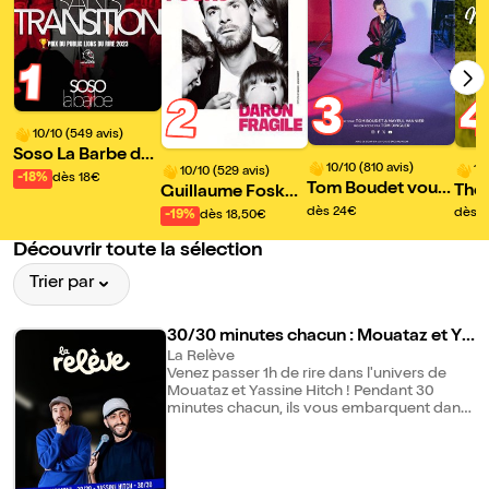
1
3
2
10/10 (549 avis)
Soso La Barbe da
10/10 (810 avis)
10
10/10 (529 avis)
ns Sans transition
-18%
dès 18€
Tom Boudet vous
Thom
Guillaume Fosko
dit quoi
ouv
dans Daron fragil
dès 24€
dès 
-19%
dès 18,50€
e
Découvrir toute la sélection
Trier par
30/30 minutes chacun : Mouataz et Ya
ssine Hitch
La Relève
Venez passer 1h de rire dans l'univers de
Mouataz et Yassine Hitch ! Pendant 30
minutes chacun, ils vous embarquent dans
leur univers unique avec humour,
anecdotes et bonne humeur pour un
moment placé sous le signe du rire. Une
soirée conviviale, pleine d'énergie et de