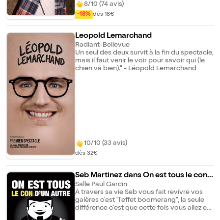
? Didier répond à ces questions avec un
8/10 (74 avis)
humour dingue et une tendresse
-18%
dès 18€
recyclable. Un spectacle certifié bio et sans
leçon de morale !
Leopold Lemarchand
Radiant-Bellevue
Un seul des deux survit à la fin du spectacle,
mais il faut venir le voir pour savoir qui (le
chien va bien)." - Léopold Lemarchand
10/10 (33 avis)
dès 32€
Seb Martinez dans On est tous le con
d'un autre... Enfin y'en a qui ont de l'ava
Salle Paul Garcin
À travers sa vie Seb vous fait revivre vos
nce !
galères c'est "l'effet boomerang", la seule
différence c'est que cette fois vous allez en
rire ! Il nous brosse une jolie brochette de