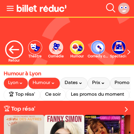
Théâtre
Comédie
Humour
Comedy club
Spectacle
Retour
Humour à Lyon
Lyon
Humour
Dates
Prix
Promo
🏆 Top résa'
Ce soir
Les promos du moment
🏆 Top résa'