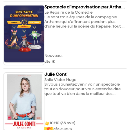
Spectacle d'improvisation par Artham
e
Le Repaire de la Comédie
Ce sont trois équipes de la compagnie
Arthame qui s'affrontent pendant plus
d'une heure sur la scène du Repaire. Tout au
long de la soirée, ils improvisent sur les
sujets que vous leur proposez. PAF :
10Euros à régler sur place
Nouveau !
dès 1€
Julie Conti
Salle Victor Hugo
Si vous souhaitez venir voir un spectacle
tout en douceur pour vous entendre dire
que tout va bien dans le meilleur des
mondes, ce spectacle n'est pas fait pour
vous ! Car oui, Julie Conti est remontée.
Prête à donner des bons gros uppercuts
aux stéréotypes et à l'absurdité des normes
sociales. Ici, pas de pincettes, pas de petit
massage dans la nuque, c'est direct, plein
10/10 (38 avis)
d'ironie et bourré de sarcasme. Et tout y
-6%
dès 30,50€