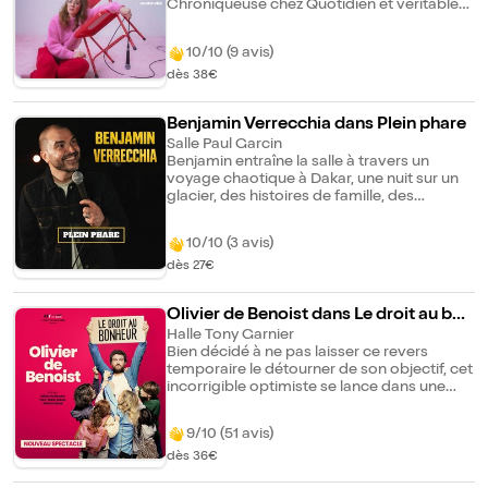
finit toujours par se trouver soi-même. Et si,
Chroniqueuse chez Quotidien et véritable
au fond, le plus beau chemin, c'était celui
vedette de la toile suivie notamment par
qu'on n'avait pas prévu ?
Sheryfa Luna, Télérama l'adore déjà (à
10/10 (9 avis)
confirmer).
dès 38€
Benjamin Verrecchia dans Plein phare
Salle Paul Garcin
Benjamin entraîne la salle à travers un
voyage chaotique à Dakar, une nuit sur un
glacier, des histoires de famille, des
rencontres "catastrophe", ses pires
moments... et surtout les plus drôles. Un
10/10 (3 avis)
stand up rythmé et généreux où chaque
histoire part trop loin. Une énergie
dès 27€
communicative et une connexion évidente
avec le public. Imprévisible. Explosif. Total.
Olivier de Benoist dans Le droit au bon
heur
Halle Tony Garnier
Bien décidé à ne pas laisser ce revers
temporaire le détourner de son objectif, cet
incorrigible optimiste se lance dans une
quête éperdue de la félicité. La morale de
ce mémorable voyage initiatique pourrait,
9/10 (51 avis)
selon lui, se résumer ainsi : "Pour vivre
heureux, vivons cachés certes, mais surtout
dès 36€
loin de sa femme et de ses enfants."