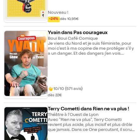
grand père : "Dans la vie, faut savoir tout
public. De quoi regretter d'avoir accepté
faire, alors fais les rire... moi, je me repose".
l'invitation. Même énergie, Nouveau round.
Nouveau !
-24%
dès 10,95€
Yvain dans Pas courageux
Boui Boui Café Comique
Je viens du Nord et je suis féministe, pour
moi c'est à ma copine de me protéger s'il y
a un danger. Et des dangers j'en vois
partout parce que je suis le mec le moins
courageux de France. D'ailleurs, si je suis
avec ma copine, c'est surtout parce que je
n'ose pas la quitter. Entre anecdotes
loufoques, improvisation avec le public sur
leurs phobies et observations hilarantes sur
la vie quotidienne, Yvain vous embarque
10/10 (571 avis)
dans son univers où la moindre situation
dès 22€
peut devenir source de stress. Le Saviez-
vous ? Yvain a remporté le festival
d'humour de Brides-Les-Bains.
Terry Cometti dans Rien ne va plus !
Théâtre à l'Ouest de Lyon
Avec "Rien ne va plus", Terry Cometti
revient plus acide, plus incisif et plus drôle
que jamais. Dans ce One percutant, il scrute
le chaos ambiant avec une loupe pleine