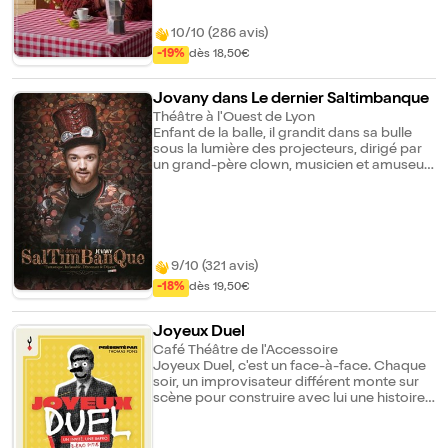
10/10 (286 avis)
-19%
dès 18,50€
Jovany dans Le dernier Saltimbanque
Théâtre à l'Ouest de Lyon
Enfant de la balle, il grandit dans sa bulle
sous la lumière des projecteurs, dirigé par
un grand-père clown, musicien et amuseur
public. Dans son spectacle, le rythme des
gags et son regard déjanté sur le monde
nous emmènent dans un univers fantasque,
où, il nous raconte son histoire, son
parcours, ses mémoires... figés entre
souvenir et fabulation. 70 minutes de folie
9/10 (321 avis)
qui dévoilent le vrai visage d'un artiste
-18%
dès 19,50€
attachant, sensible et déséquilibré.
D'ailleurs, certains pensent qu'il est
schizophrène, c'est faux, ils sont plus
Joyeux Duel
nombreux que ça... Survolté, comique,
Café Théâtre de l'Accessoire
chanteur, moqueur, musicien, danseur,
Joyeux Duel, c'est un face-à-face. Chaque
performer... Un artiste polyvalent qui
soir, un improvisateur différent monte sur
fascine tous les publics qui le surnomment
scène pour construire avec lui une histoire
déjà le "Jim Carrey Français". Et vous ?
unique. Mais attention, pour relever ce défi,
Etes-vous prêt à découvrir cet ovni de
ils vont devoir faire avec une centaine (UNE
l'humour ? En attendant, comme dirait son
CENTAINE !) de contraintes imposées par le