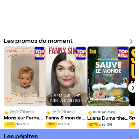
n
re l
es
voi
sin
s ?
Les promos du moment
10/10 (176 avis)
10/10 (211 avis)
9/
10/10 (41 avis)
Monsieur Fernand
Fanny Simon dans
Spe
Luana Dumarther
ez dans L'avis des
Mais que vont dir
Clu
ay sauve le Mond
-27%
dès 16€
-18%
dès 18€
-25
-27%
dès 16€
autres
e les voisins ?
e
Les pépites