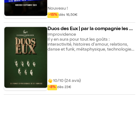
surprises, où la bonne ambiance est au
rendez-vous. 1h de spectacle, 100 % rires et
Nouveau !
bonne humeur garantis !
-15%
dès 16,50€
Duos des Eux | par la compagnie les Eu
x
Improvidence
Il y en aura pour tout les goûts :
interactivité, histoires d'amour, relations,
danse et funk, métaphysique, technologie,
compétition, comédie, pédagogie..., vous
trouverez forcément chaussure à votre
pied dans Les Duos des Eux !
10/10 (24 avis)
-8%
dès 23€