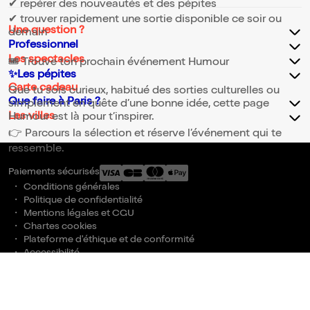
✔ repérer des nouveautés et des pépites
✔ trouver rapidement une sortie disponible ce soir ou
Une question ?
demain
Professionnel
Les spectacles
🎟️ Trouve ton prochain événement Humour
✨Les pépites
Carte cadeau
Que tu sois curieux, habitué des sorties culturelles ou
Que faire à Paris ?
simplement en quête d’une bonne idée, cette page
Les villes
Humour est là pour t’inspirer.
👉 Parcours la sélection et réserve l’événement qui te
ressemble.
Paiements sécurisés
Conditions générales
Politique de confidentialité
Mentions légales et CGU
Chartes cookies
Plateforme d'éthique et de conformité
Accessibilité
Gestion des cookies
billetreduc © 2026