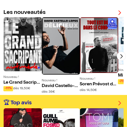
Les nouveautés
Nouve
Mi g
Nouveau !
Nouveau !
pen
Nouveau !
-75
Le Grand Sacripa
Soren Prévost da
David Castello-Lo
!
nt dans Andromè
-11%
dès 19,50€
ns Tout est bon da
dès 14,50€
pes dans Délicieu
dès 36€
de
ns le complot
x
🏆 Top avis