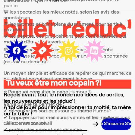
Humour
BilletReduc
Lyon
public
💬 les spectacles les mieux notés, selon les avis des
spectateurs
💸 les promos et bons plans du moment, pour sortir à
prix réduit
💎 les pépites, ces propositions plus confidentielles qui
méritent d’être découvertes
🆕 les nouveautés, fraîchement arrivées à l’affiche
⏰ les dates les plus proches, pour une sortie spontanée
(ce soir ou demain)
Un moyen simple et efficace de repérer ce qui marche, ce
qui plaît et ce qui vaut vraiment le coup.
Tu veux être mon copain ?!
⭐ Pourquoi consulter la page Humour ?
Reçois avant tout le monde nos idées de sorties,
les nouveautés et les réduc' !
Parce qu’elle te permet de :
A toi de jouer pour impressionner ta moitié, ta mère
✔ découvrir les sorties autour du thème Humour
ou ta tribu !
✔ t’appuyer sur les meilleures ventes et les meilleurs avis
de la communauté
S’inscrire S’inscrire S’inscrire S’inscrire S’inscrire S’inscrire
Adresse email pour la newsletter
✔ profiter des promotions en cours