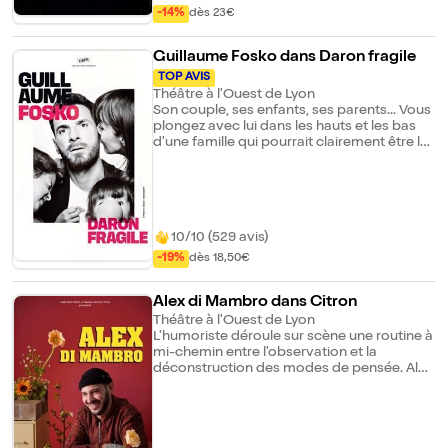
vraiment. (Et si vous n'avez pas la ref
-14%
dès 23€
comme disent les jeunes, révisez vos
classiques.)
Guillaume Fosko dans Daron fragile
TOP AVIS
Théâtre à l'Ouest de Lyon
Son couple, ses enfants, ses parents... Vous
plongez avec lui dans les hauts et les bas
d'une famille qui pourrait clairement être la
vôtre. Un regard frais, authentique et
bourré d'auto-dérision. Le Saviez-vous ?
Stand-upper résident du Paname Art Café
& Café Oscar Vu à la TV sur Canal+, France2
& NRJ12 Chroniqueur radio. Vidéos
10/10 (529 avis)
cumulant des millions de vues sur les
réseaux !
-19%
dès 18,50€
Alex di Mambro dans Citron
Théâtre à l'Ouest de Lyon
L'humoriste déroule sur scène une routine à
mi-chemin entre l'observation et la
déconstruction des modes de pensée. Alex
di Mambro réussit à nous faire rire tout en
nous invitant à repenser le monde avec une
fraîcheur et une insolence rare.