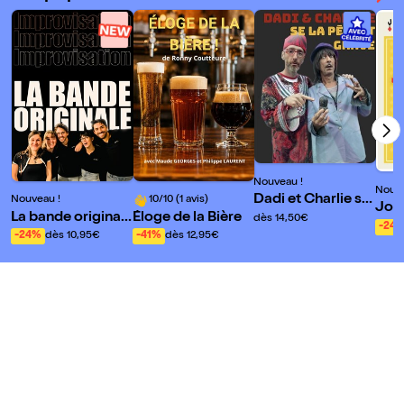
Nouveau !
Nouve
Dadi et Charlie se
Nouveau !
10/10 (1 avis)
Joy
la pètent grave
La bande original
Éloge de la Bière
dès 14,50€
-24
e
-24%
dès 10,95€
-41%
dès 12,95€