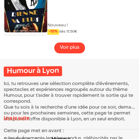
d'humour : absurdité du quotidien, clashs
hommes/femmes, sexualité vibrante,
politiques en roue libre... Rien n'échappe à
son oeil affûté ! Dans ce One, Terry vous
offre une vision décapante du monde
d'aujourd'hui. C'est vif, c'est piquant, c'est
Nouveau !
brillant – Et ça fait un bien fou !
-10%
dès 17,50€
Voir plus
Humour à Lyon
Ici, tu retrouves une sélection complète d’événements,
spectacles et expériences regroupés autour du thème
Humour, pour t’aider à trouver rapidement la sortie qui te
correspond.
Que tu sois à la recherche d’une idée pour ce soir, demain
ou pour les prochaines semaines, cette page te permet
Lire la suite
d’explorer l’offre disponible à Lyon, en un seul endroit.
Cette page met en avant :
⭐ les événements les plus vendus, plébiscités par le