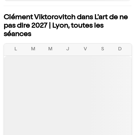
Clément Viktorovitch dans L'art de ne
pas dire 2027 | Lyon, toutes les
séances
L
M
M
J
V
S
D