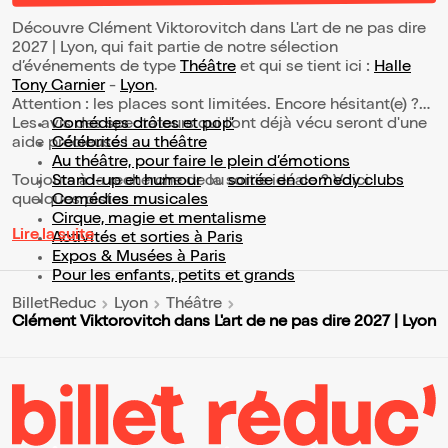
Découvre Clément Viktorovitch dans L'art de ne pas dire
2027 | Lyon, qui fait partie de notre sélection
d’événements de type
Théâtre
et qui se tient ici :
Halle
Tony Garnier
-
Lyon
.
Attention : les places sont limitées. Encore hésitant(e) ?
Les avis des spectateurs qui l'ont déjà vécu seront d'une
Comédies drôles et pop’
aide précieuse !
Célébrités au théâtre
Au théâtre, pour faire le plein d’émotions
Toujours à la recherche de la sortie idéale ? Voici
Stand-up et humour
ou
soirée en comedy clubs
quelques pistes :
Comédies musicales
Cirque, magie et mentalisme
Lire la suite
Activités et sorties à Paris
Expos & Musées à Paris
Pour les enfants, petits et grands
BilletReduc
Lyon
Théâtre
Clément Viktorovitch dans L'art de ne pas dire 2027 | Lyon