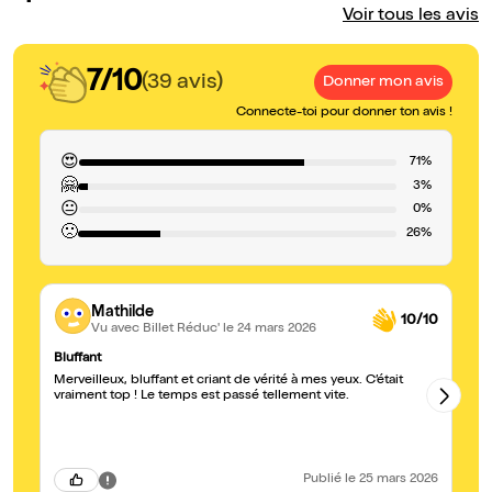
Voir tous les avis
7/10
(39 avis)
Donner mon avis
Connecte-toi pour donner ton avis !
😍
71%
🤗
3%
😐
0%
🙁
26%
Mathilde
10/10
Vu avec Billet Réduc'
le 24 mars 2026
Bluffant
Un
Merveilleux, bluffant et criant de vérité à mes yeux. C’était
Je
vraiment top ! Le temps est passé tellement vite.
pe
pe
pr
co
Publié
le 25 mars 2026