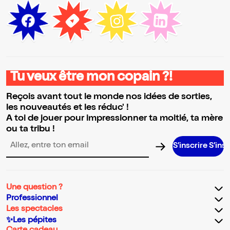
Tu veux être mon copain ?!
Reçois avant tout le monde nos idées de sorties,
les nouveautés et les réduc' !
A toi de jouer pour impressionner ta moitié, ta mère
ou ta tribu !
S’inscrire S’inscrire S’insc
Adresse email pour la newsletter
Une question ?
Professionnel
Les spectacles
✨Les pépites