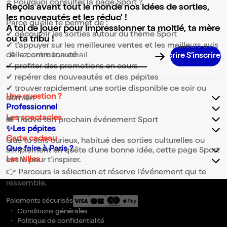
⭐ Pourquoi consulter la page Sport ?
Reçois avant tout le monde nos idées de sorties,
les nouveautés et les réduc' !
Parce qu’elle te permet de :
A toi de jouer pour impressionner ta moitié, ta mère
✔ découvrir les sorties autour du thème Sport
ou ta tribu !
✔ t’appuyer sur les meilleures ventes et les meilleurs avis
de la communauté
Adresse email pour la newsletter
✔ profiter des promotions en cours
✔ repérer des nouveautés et des pépites
✔ trouver rapidement une sortie disponible ce soir ou
Une question ?
demain
Professionnel
Les spectacles
🎟️ Trouve ton prochain événement Sport
✨Les pépites
Carte cadeau
Que tu sois curieux, habitué des sorties culturelles ou
Que faire à Paris ?
simplement en quête d’une bonne idée, cette page Sport
Les villes
est là pour t’inspirer.
👉 Parcours la sélection et réserve l’événement qui te
ressemble.
Paiements sécurisés
Conditions générales
Politique de confidentialité