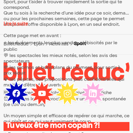
Sport, pour t’aider à trouver rapidement la sortie qui te
correspond.
Que tu sois à la recherche d’une idée pour ce soir, demain
ou pour les prochaines semaines, cette page te permet
Lire la suite
d’explorer l’offre disponible à Lyon, en un seul endroit.
Cette page met en avant :
⭐ les événements les plus vendus, plébiscités par le
Sport
BilletReduc
Lyon
Activités
public
💬 les spectacles les mieux notés, selon les avis des
spectateurs
💸 les promos et bons plans du moment, pour sortir à
prix réduit
💎 les pépites, ces propositions plus confidentielles qui
méritent d’être découvertes
🆕 les nouveautés, fraîchement arrivées à l’affiche
⏰ les dates les plus proches, pour une sortie spontanée
(ce soir ou demain)
Un moyen simple et efficace de repérer ce qui marche, ce
qui plaît et ce qui vaut vraiment le coup.
Tu veux être mon copain ?!