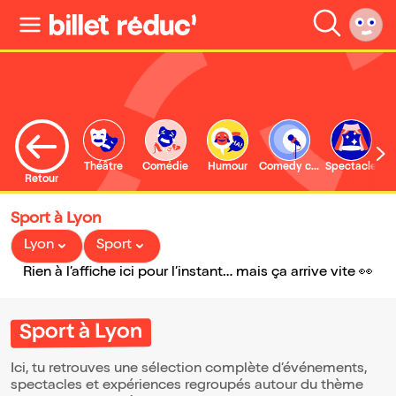
Théâtre
Comédie
Humour
Comedy club
Spectacle
Retour
Sport à Lyon
Lyon
Sport
Rien à l’affiche ici pour l’instant… mais ça arrive vite 👀
Sport à Lyon
Ici, tu retrouves une sélection complète d’événements,
spectacles et expériences regroupés autour du thème