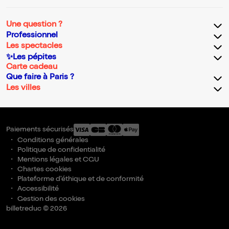
Une question ?
Professionnel
Les spectacles
✨Les pépites
Carte cadeau
Que faire à Paris ?
Les villes
Paiements sécurisés
Conditions générales
Politique de confidentialité
Mentions légales et CGU
Chartes cookies
Plateforme d'éthique et de conformité
Accessibilité
Gestion des cookies
billetreduc © 2026