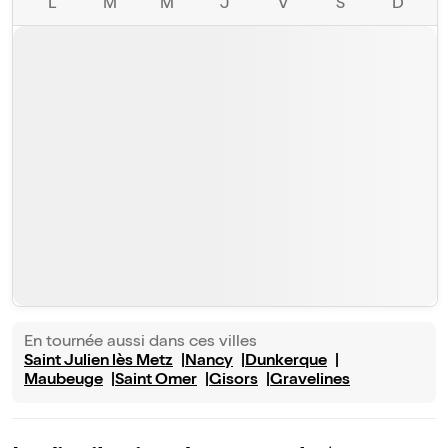
L
M
M
J
V
S
D
En tournée aussi dans ces villes
Saint Julien lès Metz
Nancy
Dunkerque
Maubeuge
Saint Omer
Gisors
Gravelines