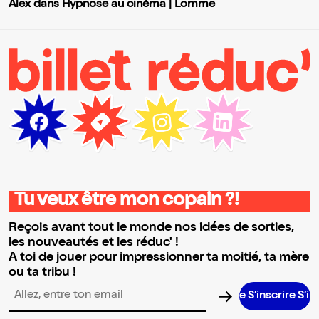
Alex dans Hypnose au cinéma | Lomme
Tu veux être mon copain ?!
Reçois avant tout le monde nos idées de sorties,
les nouveautés et les réduc' !
A toi de jouer pour impressionner ta moitié, ta mère
ou ta tribu !
S’inscrire S’inscrire 
Adresse email pour la newsletter