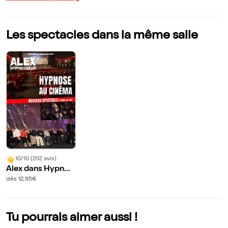
Les spectacles dans la même salle
10/10 (202 avis)
Alex dans Hypnos
e au cinéma | Lom
dès 12,95€
me
Tu pourrais aimer aussi !