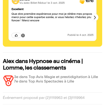
10/10
Vu avec Billet Réduc'
le 3 oct. 2025
Excellent
To
Que dire première expérience pour moi je réitère mes propos
C’
merci pour cette superbe soirée, si vous hésitez n'hésitez plus
to
foncer ! Merci encore
vo
vo
Publié
le 4 oct. 2025
Alex dans Hypnose au cinéma |
Lomme, les classements
3e dans Top Avis Magie et prestidigitation à Lille
7e dans Top Avis Spectacles à Lille
Événement proposé par (2)1119963 et (3)1119964