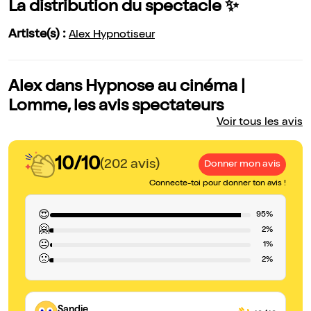
La distribution du spectacle ✨
Artiste(s) :
Alex Hypnotiseur
Alex dans Hypnose au cinéma |
Lomme, les avis spectateurs
Voir tous les avis
10/10
(202 avis)
Donner mon avis
Connecte-toi pour donner ton avis !
😍
95%
🤗
2%
😐
1%
🙁
2%
Sandie