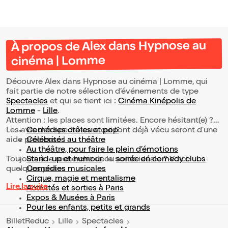
À propos de Alex dans Hypnose au
cinéma | Lomme
Découvre Alex dans Hypnose au cinéma | Lomme, qui
fait partie de notre sélection d’événements de type
Spectacles
et qui se tient ici :
Cinéma Kinépolis de
Lomme
-
Lille
.
Attention : les places sont limitées. Encore hésitant(e) ?
Les avis des spectateurs qui l'ont déjà vécu seront d'une
Comédies drôles et pop’
aide précieuse !
Célébrités au théâtre
Au théâtre, pour faire le plein d’émotions
Toujours à la recherche de la sortie idéale ? Voici
Stand-up et humour
ou
soirée en comedy clubs
quelques pistes :
Comédies musicales
Cirque, magie et mentalisme
Lire la suite
Activités et sorties à Paris
Expos & Musées à Paris
Pour les enfants, petits et grands
BilletReduc
Lille
Spectacles