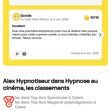
Sandie
10/10
Vu avec Billet Réduc'
le 3 oct. 2025
Excellent
To
Que dire première expérience pour moi je réitère mes propos
C’
merci pour cette superbe soirée, si vous hésitez n'hésitez plus
to
foncer ! Merci encore
vo
vo
Publié
le 4 oct. 2025
Alex Hypnotiseur dans Hypnose au
cinéma, les classements
1er dans Top Avis Spectacles à Calais
1er dans Top Avis Magie et prestidigitation à
Calais