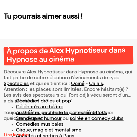
Tu pourrais aimer aussi !
À propos de Alex Hypnotiseur dans
Hypnose au cinéma
Découvre Alex Hypnotiseur dans Hypnose au cinéma, qui
fait partie de notre sélection d’événements de type
Spectacles
et qui se tient ici :
Ociné
-
Calais
.
Attention : les places sont limitées. Encore hésitant(e) ?
Les avis des spectateurs qui l'ont déjà vécu seront d'une
aide précieuse !
Comédies drôles et pop’
Célébrités au théâtre
Toujours à la recherche de la sortie idéale ? Voici
Au théâtre, pour faire le plein d’émotions
quelques pistes :
Stand-up et humour
ou
soirée en comedy clubs
Comédies musicales
Cirque, magie et mentalisme
Lire la suite
Activités et sorties à Paris