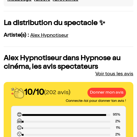
La distribution du spectacle ✨
Artiste(s) :
Alex Hypnotiseur
Alex Hypnotiseur dans Hypnose au
cinéma, les avis spectateurs
Voir tous les avis
10/10
(202 avis)
Donner mon avis
Connecte-toi pour donner ton avis !
😍
95%
🤗
2%
😐
1%
🙁
2%