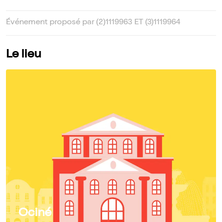
Événement proposé par (2)1119963 ET (3)1119964
Le lieu
Ociné