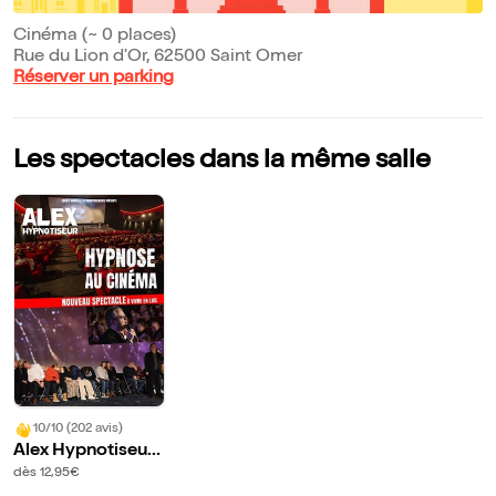
Cinéma (~ 0 places)
Rue du Lion d'Or, 62500 Saint Omer
Réserver un parking
Les spectacles dans la même salle
10/10 (202 avis)
Alex Hypnotiseur
dans Hypnose au
dès 12,95€
cinéma