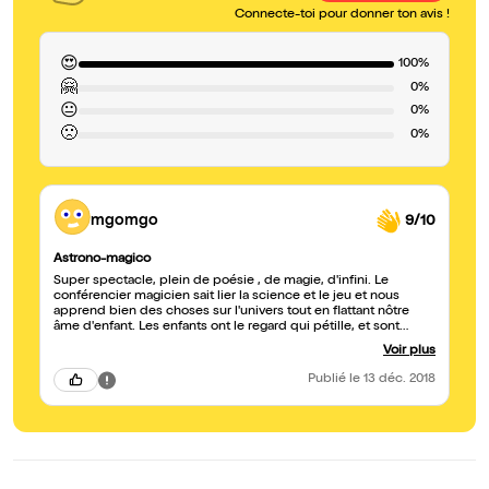
Connecte-toi pour donner ton avis !
😍
100%
🤗
0%
😐
0%
🙁
0%
mgomgo
9/10
Astrono-magico
Super spectacle, plein de poésie , de magie, d'infini. Le
conférencier magicien sait lier la science et le jeu et nous
apprend bien des choses sur l'univers tout en flattant nôtre
âme d'enfant. Les enfants ont le regard qui pétille, et sont
volontaires pour participer. Belle interaction avec la salle.
Voir plus
Spectacle à voir en famille. Tout le monde y trouve son
compte. Allez-y sans hésiter.
Publié
le 13 déc. 2018