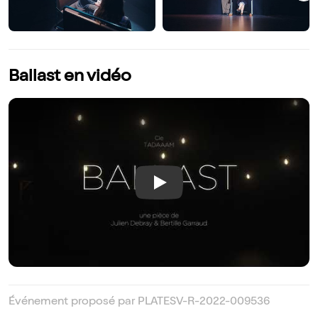
Ballast en vidéo
Play
Événement proposé par PLATESV-R-2022-009536