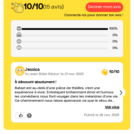
10/10
(15 avis)
Donner mon avis
Connecte-toi pour donner ton avis !
😍
100%
🤗
0%
😐
0%
🙁
0%
Jessica
10/10
Vu avec Billet Réduc'
le 21 nov. 2025
À découvrir absolument !
Bo
Ballast est au-delà d’une pièce de théâtre, c’est une
In
expérience à vivre. Entrelaçant brillamment émoi et humour,
ai
les comédiens nous font voyager dans les méandres d’une vie.
em
Ce cheminement nous laisse apercevoir ce que le vécu de
gé
Samuel comporte de beauté, de souffrance, d’espoir, et nous
Voir plus
guide sur le terrain du psycho-traumatisme. Pari risqué que
celui de ne pas laisser les spectateurs contemplatifs, mais de
Publié
le 26 nov. 2025
leur permettre de ressentir l’inexplicable que revêt le trauma et
ses conséquences ! Pari réussi grâce à une mise en scène
percutante (dont une technique d’éclairage saisissante), une
écriture subtile et un jeu d’acteur d’une justesse remarquable.