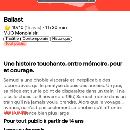
Ballast
10/10
(15 avis)
•
1 h 30 min
MJC Monplaisir
Théâtre
Contemporain
Historique
Tout public
Une histoire touchante, entre mémoire, peur
et courage.
Samuel a une phobie viscérale et inexplicable des
locomotives qui le paralyse depuis des années. Un jour,
sa nièce est sur le point de disparaitre dans un train, il n'a
plus le choix. Le 9 novembre 1957, Samuel monte dans un
train qu'il n'a jamais voulu prendre. Alors que le voyage
avance, ce n'est pas seulement sa phobie qu'il affronte,
Lire la suite
mais un silence bien plus large
Pour tout public à partir de 14 ans