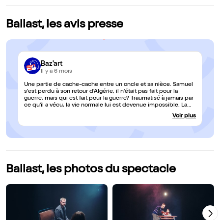
Sincèrement, si vous recherchez un peu plus qu’une drôlerie
légère, prenez vos billets sans hésiter. Bravo à l’équipe et merci
pour cette création mémorable !
Ballast, les avis presse
Baz'art
Il y a 6 mois
Une partie de cache-cache entre un oncle et sa nièce. Samuel
s'est perdu à son retour d'Algérie, il n'était pas fait pour la
guerre, mais qui est fait pour la guerre? Traumatisé à jamais par
ce qu'il a vécu, la vie normale lui est devenue impossible. La
vie comme une partie de cache cache dans laquelle Samuel
Voir plus
n'arrive plus à dompter ses peurs. Pour Suzanne, retrouver la
piste de cet oncle blessé, dans les archives nationales, sera
une tâche difficile, ce n'est pas pour rien que l'on surnomme
l'armée " La grande muette ". Attention, pépite théâtrale sur la
scène du toujours surprenant Théâtre de l'Uchronie. Avec "
Ballast " sa dernière création, la compagnie " Tadaaam "nous
offre un spectacle bouleversant.
Ballast, les photos du spectacle