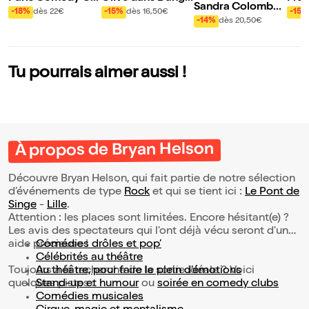
Sandra Colombo
b
reux, mais serein...
aux 
-18%
dès 22€
-15%
dès 16,50€
-15%
dans Que faire de
-14%
dès 20,50€
ra
s cons ?
Tu pourrais aimer aussi !
À propos de Bryan Helson
Découvre Bryan Helson, qui fait partie de notre sélection
d’événements de type
Rock
et qui se tient ici :
Le Pont de
Singe
-
Lille
.
Attention : les places sont limitées. Encore hésitant(e) ?
Les avis des spectateurs qui l'ont déjà vécu seront d'une
aide précieuse !
Comédies drôles et pop’
Célébrités au théâtre
Toujours à la recherche de la sortie idéale ? Voici
Au théâtre, pour faire le plein d’émotions
quelques pistes :
Stand-up et humour
ou
soirée en comedy clubs
Comédies musicales