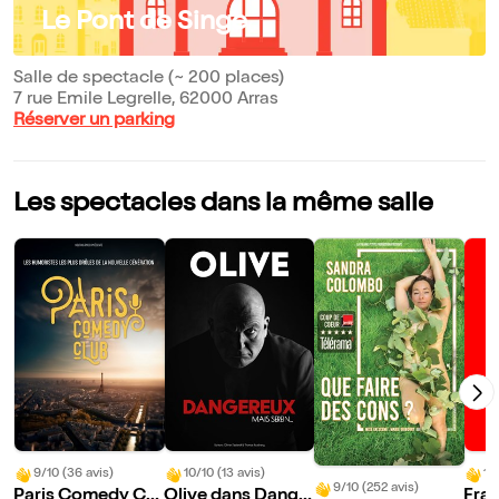
Le Pont de Singe
Salle de spectacle (~ 200 places)
7 rue Emile Legrelle, 62000 Arras
Réserver un parking
Les spectacles dans la même salle
9/10 (36 avis)
10/10 (13 avis)
10
9/10 (252 avis)
Paris Comedy Clu
Olive dans Dange
Fran