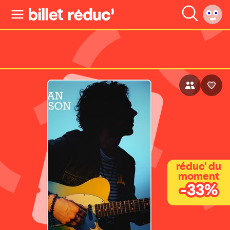
réduc' du
moment
-33%