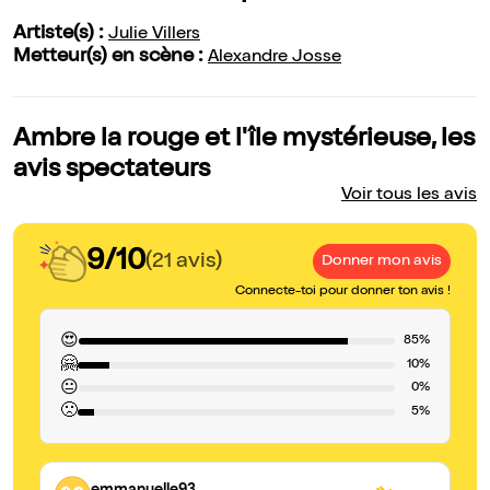
Artiste(s) :
Julie Villers
Metteur(s) en scène :
Alexandre Josse
Ambre la rouge et l'île mystérieuse, les
avis spectateurs
Voir tous les avis
9/10
(21 avis)
Donner mon avis
Connecte-toi pour donner ton avis !
😍
85%
🤗
10%
😐
0%
🙁
5%