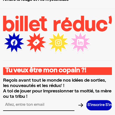
Tu veux être mon copain ?!
Reçois avant tout le monde nos idées de sorties,
les nouveautés et les réduc' !
A toi de jouer pour impressionner ta moitié, ta mère
ou ta tribu !
S’inscrire S’inscrire S’i
Adresse email pour la newsletter