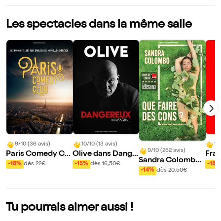
Les spectacles dans la même salle
9/10 (36 avis)
10/10 (13 avis)
10
9/10 (252 avis)
Paris Comedy Clu
Olive dans Dange
Fran
Sandra Colombo
b
reux, mais serein...
aux 
-18%
dès 22€
-15%
dès 16,50€
-15%
dans Que faire de
-14%
dès 20,50€
ra
s cons ?
Tu pourrais aimer aussi !