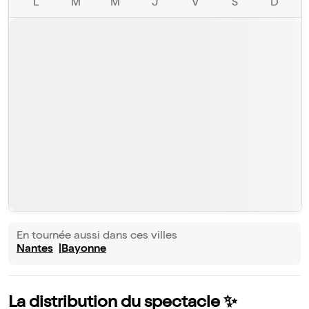
L
M
M
J
V
S
D
En tournée aussi dans ces villes
Nantes
Bayonne
La distribution du spectacle ✨