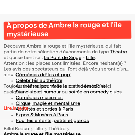
À propos de Ambre la rouge et l'île
mystérieuse
Découvre Ambre la rouge et l'île mystérieuse, qui fait
partie de notre sélection d’événements de type
Théâtre
et qui se tient ici :
Le Pont de Singe
-
Lille
.
Attention : les places sont limitées. Encore hésitant(e) ?
Les avis des spectateurs qui l'ont déjà vécu seront d'une
aide précieuse !
Comédies drôles et pop’
Célébrités au théâtre
Toujours à la recherche de la sortie idéale ? Voici
Au théâtre, pour faire le plein d’émotions
quelques pistes :
Stand-up et humour
ou
soirée en comedy clubs
Comédies musicales
Cirque, magie et mentalisme
Lire la suite
Activités et sorties à Paris
Expos & Musées à Paris
Pour les enfants, petits et grands
BilletReduc
Lille
Théâtre
Ambre la rouge et l'île mystérieuse