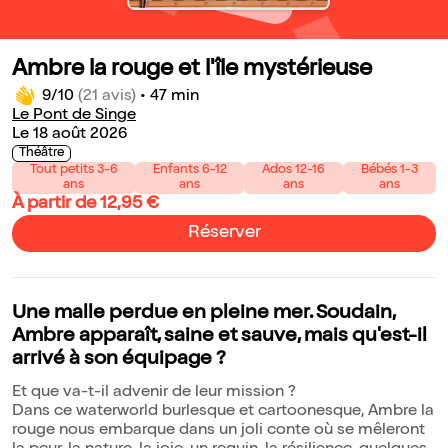
Ambre la rouge et l'île mystérieuse
9/10
(21 avis)
•
47 min
Le Pont de Singe
Le 18 août 2026
Théâtre
Tout petits 3-6
Enfants 6-12
Ados 12-16
Bébés 1-3
ans
ans
ans
ans
À partir de 12,95 €
Réserver
Une malle perdue en pleine mer. Soudain,
Ambre apparaît, saine et sauve, mais qu'est-il
arrivé à son équipage ?
Et que va-t-il advenir de leur mission ?
Dans ce waterworld burlesque et cartoonesque, Ambre la
rouge nous embarque dans un joli conte où se mêleront