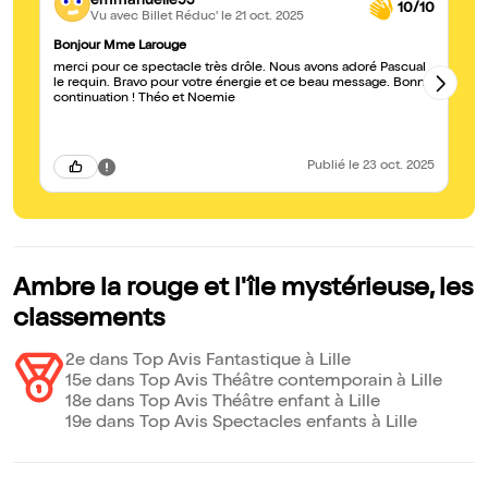
emmanuelle93
10/10
Vu avec Billet Réduc'
le 21 oct. 2025
Bonjour Mme Larouge
Un
merci pour ce spectacle très drôle. Nous avons adoré Pascual
Sp
le requin. Bravo pour votre énergie et ce beau message. Bonne
no
continuation ! Théo et Noemie
tr
Publié
le 23 oct. 2025
Ambre la rouge et l'île mystérieuse, les
classements
2e dans Top Avis Fantastique à Lille
15e dans Top Avis Théâtre contemporain à Lille
18e dans Top Avis Théâtre enfant à Lille
19e dans Top Avis Spectacles enfants à Lille