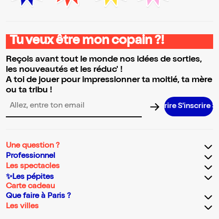
Tu veux être mon copain ?!
Reçois avant tout le monde nos idées de sorties,
les nouveautés et les réduc' !
A toi de jouer pour impressionner ta moitié, ta mère
ou ta tribu !
S’inscrire S’
Adresse email pour la newsletter
Une question ?
Professionnel
Les spectacles
✨Les pépites
Carte cadeau
Que faire à Paris ?
Les villes