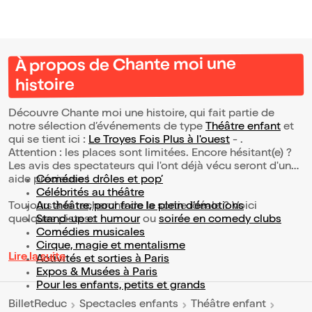
À propos de Chante moi une
histoire
Découvre Chante moi une histoire, qui fait partie de
notre sélection d’événements de type
Théâtre enfant
et
qui se tient ici :
Le Troyes Fois Plus à l'ouest
- .
Attention : les places sont limitées. Encore hésitant(e) ?
Les avis des spectateurs qui l'ont déjà vécu seront d'une
aide précieuse !
Comédies drôles et pop’
Célébrités au théâtre
Toujours à la recherche de la sortie idéale ? Voici
Au théâtre, pour faire le plein d’émotions
quelques pistes :
Stand-up et humour
ou
soirée en comedy clubs
Comédies musicales
Cirque, magie et mentalisme
Lire la suite
Activités et sorties à Paris
Expos & Musées à Paris
Pour les enfants, petits et grands
BilletReduc
Spectacles enfants
Théâtre enfant