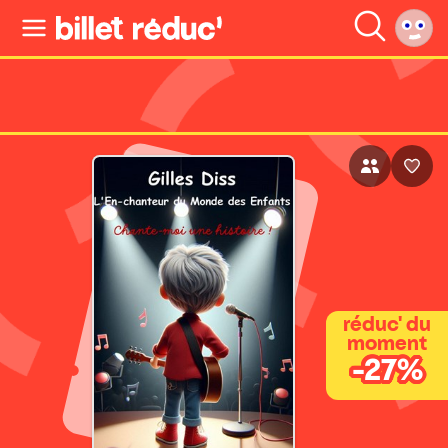
réduc' du
moment
-27%