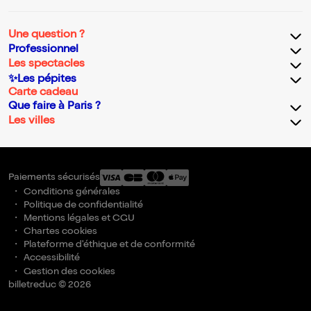
Une question ?
Professionnel
Les spectacles
✨Les pépites
Carte cadeau
Que faire à Paris ?
Les villes
Paiements sécurisés
Conditions générales
Politique de confidentialité
Mentions légales et CGU
Chartes cookies
Plateforme d'éthique et de conformité
Accessibilité
Gestion des cookies
billetreduc © 2026