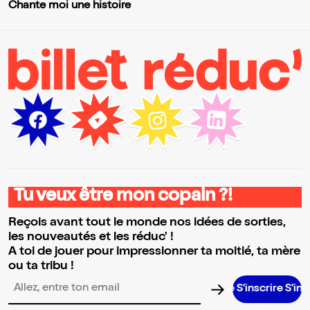
Chante moi une histoire
Tu veux être mon copain ?!
Reçois avant tout le monde nos idées de sorties,
les nouveautés et les réduc' !
A toi de jouer pour impressionner ta moitié, ta mère
ou ta tribu !
S’inscrire S’inscrire S’in
Adresse email pour la newsletter