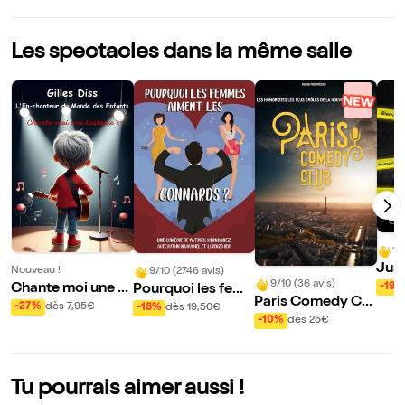
Les spectacles dans la même salle
10
Just
Nouveau !
9/10 (2746 avis)
Zinzi
9/10 (36 avis)
Chante moi une hi
-19%
Pourquoi les fem
Paris Comedy Clu
stoire
mes aiment les co
-27%
dès 7,95€
-18%
dès 19,50€
b
-10%
dès 25€
nnards
Tu pourrais aimer aussi !