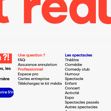
Une question ?
Les spectacles
 ?!
FAQ
Théâtre
Assurance annulation
Comédie
s, les
Professionnel
Comedy club
Espace pro
Humour
 mère
Cartes entreprise
Spectacle
Téléchargez le kit média
Enfant
Concert
crire S’inscrire S’inscrire S’inscrire S’inscrire S’inscrire S’inscrire S’inscrire S’inscrire
Activité
Expo
Spectacles passés
Autres spectacles