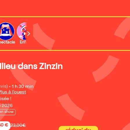
b
pectacle
Enfant
Concert
Activité
Expo et musée
lieu dans Zinzin
avis)
•
1 h 30 min
lus à l'ouest
isée !
e 2026
an show
50 €
23,00€