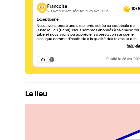
Francoise
10/1
Vu avec Billet Réduc'
le 25 avr. 2025
Exceptionnel
Nous avons passé une excellente soirée au spectacle de
Juste Milieu (Rémi) .Nous sommes abonnés à sa chaine Yo
tube et nous avons pu apprécier sa prestation sur scène
ainsi que comme d'habitude à la qualité des textes et des
sketchs engagés et humoristiques qui nous font réfléchir sur
Voir pl
la politique d'aujourd'hui en France et ailleurs dans le Mond
Publié
le 26 avr. 20
Le lieu