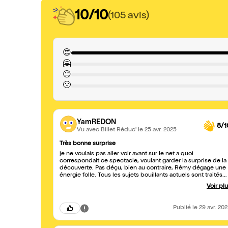
10/10
(105 avis)
😍
🤗
😐
🙁
YamREDON
8/1
Vu avec Billet Réduc'
le 25 avr. 2025
Très bonne surprise
je ne voulais pas aller voir avant sur le net a quoi
correspondait ce spectacle, voulant garder la surprise de la
découverte. Pas déçu, bien au contraire, Rémy dégage une
énergie folle. Tous les sujets bouillants actuels sont traités
avec humour. Je n'ai pas trop aimé la partie "eurovision" je n
Voir pl
comprenais pas "la farine". après renseignement, cela
correspondait au groupe gagnant à qui on a reproché de
sniffer devant les caméras !! ok. là j'adhère. Un des rare
Publié
le 29 avr. 20
spectacle où je retournerais volontiers au moins une 2eme
fois.