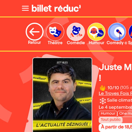
Retour
Théâtre
Comédie
Humour
Comedy clu
S
Juste Mi
!
10/10
(105 
Le Troyes Fois P
Salle climat
Le 4 septembr
Humour
One m
Tout public
À partir de 18,