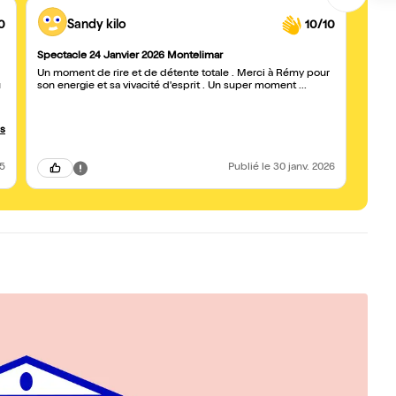
0
Sandy kilo
10/10
Spectacle 24 Janvier 2026 Montelimar
juste
Un moment de rire et de détente totale . Merci à Rémy pour
Très 
u
son energie et sa vivacité d'esprit . Un super moment ...
appré
fidèle
plusi
grand 
us
e
pour i
dans 
25
Publié
le 30 janv. 2026