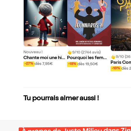
Nouveau !
9/10 (2744 avis)
9/10 (36
Chante moi une hist
Pourquoi les femme
Paris Co
oire
s aiment les connar
dès 7,95€
dès 19,50€
-27%
-18%
dès 
-10%
ds
Tu pourrais aimer aussi !