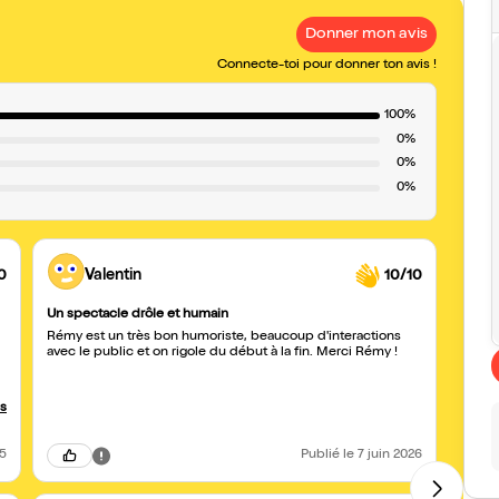
Donner mon avis
Connecte-toi pour donner ton avis !
100%
0%
0%
0%
0
Valentin
10/10
Un spectacle drôle et humain
vous v
!!!
Rémy est un très bon humoriste, beaucoup d'interactions
avec le public et on rigole du début à la fin. Merci Rémy !
Merci
ton o
somme
e
félici
us
recom
marre
voyag
25
Publié
le 7 juin 2026