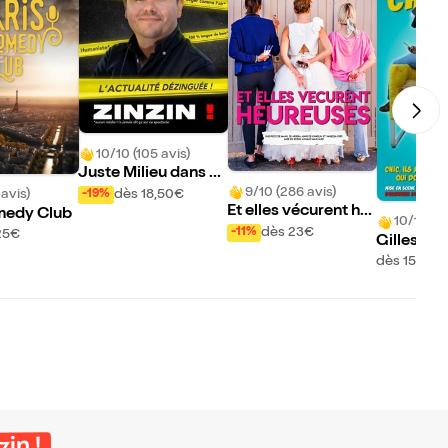
10/10 (105 avis)
Juste Milieu dans Zi
nzin !
9/10 (286 avis)
dès 18,50€
 avis)
-19%
Et elles vécurent he
medy Club
10/10 (75
ureuses
dès 23€
-11%
25€
Gilles Ll
Les Chico
dès 15,50€