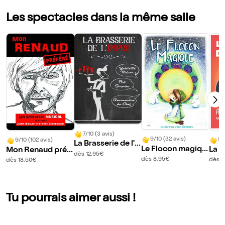
Les spectacles dans la même salle
7/10 (3 avis)
9/10 (32 avis)
9/
9/10 (102 avis)
La Brasserie de l'i
Le Flocon magiqu
La G
Mon Renaud préf
mpro
dès 12,95€
e
es a
éré
dès 8,95€
dès 1
dès 18,50€
?
Tu pourrais aimer aussi !