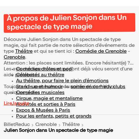
À propos de Julien Sonjon dans Un
spectacle de type magie
Découvre Julien Sonjon dans Un spectacle de type
magie, qui fait partie de notre sélection d’événements de
type
Théâtre
et qui se tient ici :
Comédie de Grenoble
-
Grenoble
.
Attention : les places sont limitées. Encore hésitant(e) ?
Les avis des spectateurs qui l'ont déjà vécu seront d'une
Comédies drôles et pop’
aide précieuse !
Célébrités au théâtre
Au théâtre, pour faire le plein d’émotions
Toujours à la recherche de la sortie idéale ? Voici
Stand-up et humour
ou
soirée en comedy clubs
quelques pistes :
Comédies musicales
Cirque, magie et mentalisme
Lire la suite
Activités et sorties à Paris
Expos & Musées à Paris
Pour les enfants, petits et grands
BilletReduc
Grenoble
Théâtre
Julien Sonjon dans Un spectacle de type magie