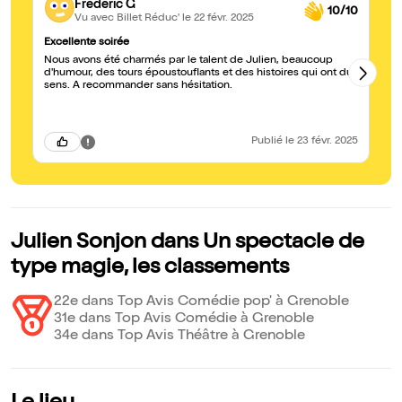
Frédéric G
10/10
Vu avec Billet Réduc'
le 22 févr. 2025
Excellente soirée
Ex
Nous avons été charmés par le talent de Julien, beaucoup
No
d'humour, des tours époustouflants et des histoires qui ont du
de
sens. A recommander sans hésitation.
fi
ce
Publié
le 23 févr. 2025
Julien Sonjon dans Un spectacle de
type magie, les classements
22e dans Top Avis Comédie pop' à Grenoble
31e dans Top Avis Comédie à Grenoble
34e dans Top Avis Théâtre à Grenoble