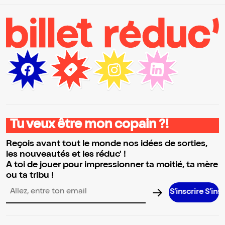
Tu veux être mon copain ?!
Reçois avant tout le monde nos idées de sorties,
les nouveautés et les réduc' !
A toi de jouer pour impressionner ta moitié, ta mère
ou ta tribu !
S’inscrire S’inscrire S’in
Adresse email pour la newsletter