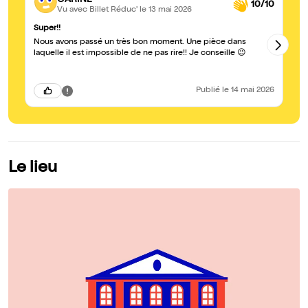
10/10
Vu avec Billet Réduc'
le 13 mai 2026
Super!!
su
Nous avons passé un très bon moment. Une pièce dans
2 
laquelle il est impossible de ne pas rire!! Je conseille 😉
Publié
le 14 mai 2026
Le lieu