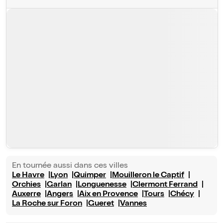
En tournée aussi dans ces villes
Le Havre
Lyon
Quimper
Mouilleron le Captif
Orchies
Garlan
Longuenesse
Clermont Ferrand
Auxerre
Angers
Aix en Provence
Tours
Chécy
La Roche sur Foron
Gueret
Vannes