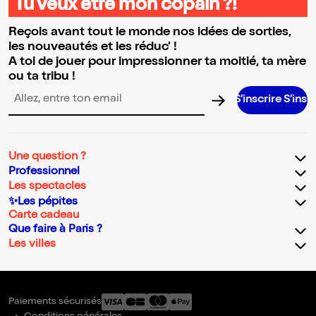
Tu veux être mon copain ?!
Reçois avant tout le monde nos idées de sorties,
les nouveautés et les réduc' !
A toi de jouer pour impressionner ta moitié, ta mère
ou ta tribu !
S’inscrire S’inscrire S’insc
Adresse email pour la newsletter
Une question ?
Professionnel
Les spectacles
✨Les pépites
Carte cadeau
Que faire à Paris ?
Les villes
Paiements sécurisés