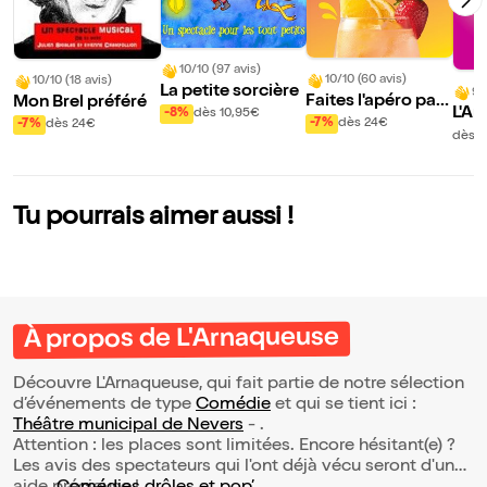
10/10 (97 avis)
10/10 (60 avis)
10/10 (18 avis)
La petite sorcière
9/
Faites l'apéro pas
Mon Brel préféré
L'A
-8%
dès 10,95€
la guerre
-7%
dès 24€
-7%
dès 24€
dès 3
Tu pourrais aimer aussi !
À propos de L'Arnaqueuse
Découvre L'Arnaqueuse, qui fait partie de notre sélection
d’événements de type
Comédie
et qui se tient ici :
Théâtre municipal de Nevers
- .
Attention : les places sont limitées. Encore hésitant(e) ?
Les avis des spectateurs qui l'ont déjà vécu seront d'une