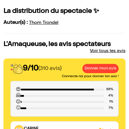
La distribution du spectacle ✨
Auteur(s) :
Thom Trondel
L'Arnaqueuse, les avis spectateurs
Voir tous les avis
9/10
(310 avis)
Donner mon avis
Connecte-toi pour donner ton avis !
😍
88%
🤗
4%
😐
1%
🙁
7%
CARINE