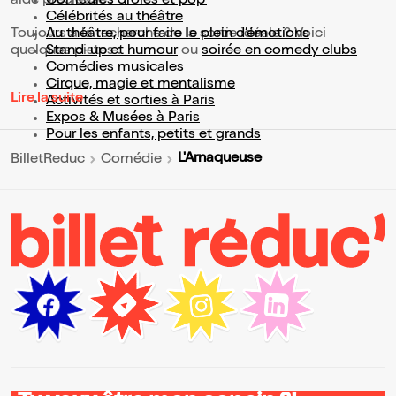
aide précieuse !
Comédies drôles et pop’
Célébrités au théâtre
Toujours à la recherche de la sortie idéale ? Voici
Au théâtre, pour faire le plein d’émotions
quelques pistes :
Stand-up et humour
ou
soirée en comedy clubs
Comédies musicales
Cirque, magie et mentalisme
Lire la suite
Activités et sorties à Paris
Expos & Musées à Paris
Pour les enfants, petits et grands
L'Arnaqueuse
BilletReduc
Comédie