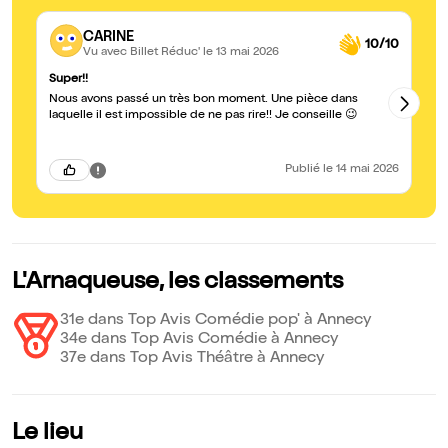
CARINE
10/10
Vu avec Billet Réduc'
le 13 mai 2026
Super!!
su
Nous avons passé un très bon moment. Une pièce dans
2 
laquelle il est impossible de ne pas rire!! Je conseille 😉
Publié
le 14 mai 2026
L'Arnaqueuse, les classements
31e dans Top Avis Comédie pop' à Annecy
34e dans Top Avis Comédie à Annecy
37e dans Top Avis Théâtre à Annecy
Le lieu