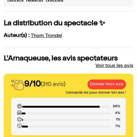
Nevers
Gueret
Vannes
La distribution du spectacle ✨
Auteur(s) :
Thom Trondel
L'Arnaqueuse, les avis spectateurs
Voir tous les avis
9/10
(310 avis)
Donner mon avis
Connecte-toi pour donner ton avis !
😍
88%
🤗
4%
😐
1%
🙁
7%