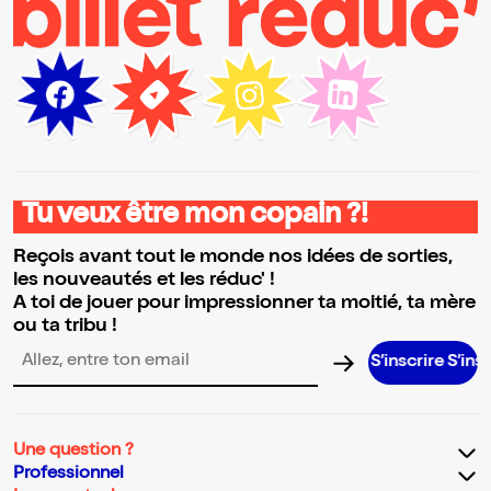
Tu veux être mon copain ?!
Reçois avant tout le monde nos idées de sorties,
les nouveautés et les réduc' !
A toi de jouer pour impressionner ta moitié, ta mère
ou ta tribu !
S’inscrire S’inscrire S’in
Adresse email pour la newsletter
Une question ?
Professionnel