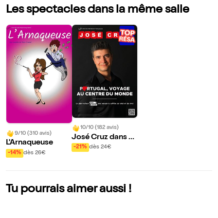
Les spectacles dans la même salle
10/10 (182 avis)
9/10 (310 avis)
José Cruz dans P
L'Arnaqueuse
ortugal, voyage a
-21%
dès 24€
-14%
dès 26€
u centre du mond
e
Tu pourrais aimer aussi !