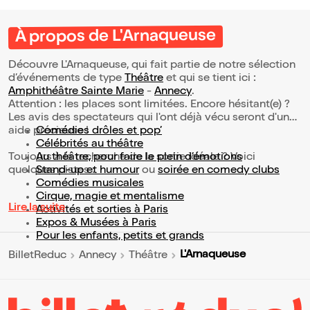
À propos de L'Arnaqueuse
Découvre L'Arnaqueuse, qui fait partie de notre sélection
d’événements de type
Théâtre
et qui se tient ici :
Amphithéâtre Sainte Marie
-
Annecy
.
Attention : les places sont limitées. Encore hésitant(e) ?
Les avis des spectateurs qui l'ont déjà vécu seront d'une
aide précieuse !
Comédies drôles et pop’
Célébrités au théâtre
Toujours à la recherche de la sortie idéale ? Voici
Au théâtre, pour faire le plein d’émotions
quelques pistes :
Stand-up et humour
ou
soirée en comedy clubs
Comédies musicales
Cirque, magie et mentalisme
Lire la suite
Activités et sorties à Paris
Expos & Musées à Paris
Pour les enfants, petits et grands
L'Arnaqueuse
BilletReduc
Annecy
Théâtre