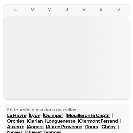
L
M
M
J
V
S
D
En tournée aussi dans ces villes
Le Havre
Lyon
Quimper
Mouilleron le Captif
Orchies
Garlan
Longuenesse
Clermont Ferrand
Auxerre
Angers
Aix en Provence
Tours
Chécy