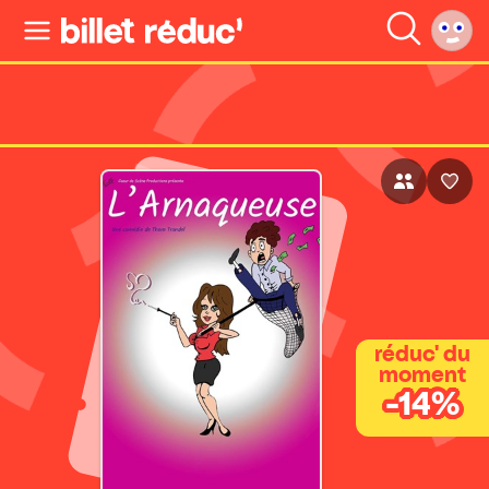
réduc' du
moment
-14%