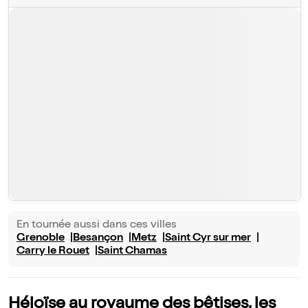
En tournée aussi dans ces villes
Grenoble
Besançon
Metz
Saint Cyr sur mer
Carry le Rouet
Saint Chamas
Héloïse au royaume des bêtises, les