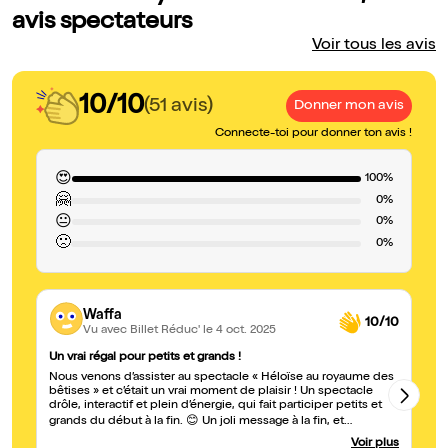
avis spectateurs
Voir tous les avis
10/10
(51 avis)
Donner mon avis
Connecte-toi pour donner ton avis !
😍
100%
🤗
0%
😐
0%
🙁
0%
Waffa
10/10
Vu avec Billet Réduc'
le 4 oct. 2025
Un vrai régal pour petits et grands !
Gé
Nous venons d’assister au spectacle « Héloïse au royaume des
Le
bêtises » et c’était un vrai moment de plaisir ! Un spectacle
drôle, interactif et plein d’énergie, qui fait participer petits et
grands du début à la fin. 😊 Un joli message à la fin, et
beaucoup de rires pour les enfants et les adultes aussi ! Un
Voir plus