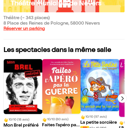
Théâtre municipal de Nevers
Théâtre (~ 343 places)
8 Place des Reines de Pologne, 58000 Nevers
Réserver un parking
Les spectacles dans la même salle
10/10 (97 avis)
10/10 (60 avis)
10/10 (18 avis)
La petite sorcière
9/
Faites l'apéro pas
Mon Brel préféré