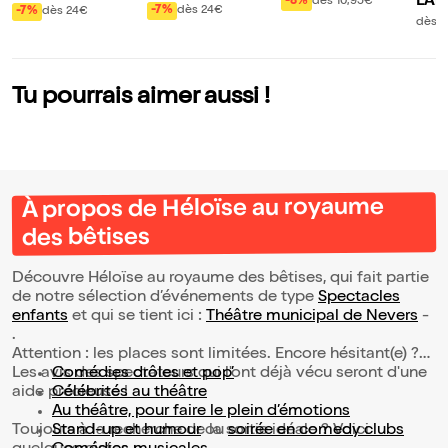
L'A
-8%
dès 10,95€
la guerre
-7%
dès 24€
-7%
dès 24€
dès 3
Tu pourrais aimer aussi !
À propos de Héloïse au royaume
des bêtises
Découvre Héloïse au royaume des bêtises, qui fait partie
de notre sélection d’événements de type
Spectacles
enfants
et qui se tient ici :
Théâtre municipal de Nevers
-
.
Attention : les places sont limitées. Encore hésitant(e) ?
Les avis des spectateurs qui l'ont déjà vécu seront d'une
Comédies drôles et pop’
aide précieuse !
Célébrités au théâtre
Au théâtre, pour faire le plein d’émotions
Toujours à la recherche de la sortie idéale ? Voici
Stand-up et humour
ou
soirée en comedy clubs