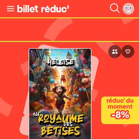
réduc' du
moment
-8%