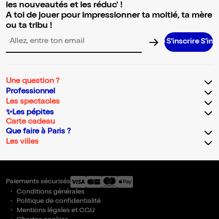
les nouveautés et les réduc' !
A toi de jouer pour impressionner ta moitié, ta mère
ou ta tribu !
S’inscrire S’inscrire S’i
Adresse email pour la newsletter
Une question ?
Professionnel
Les spectacles
✨Les pépites
Carte cadeau
Que faire à Paris ?
Les villes
Paiements sécurisés
Conditions générales
Politique de confidentialité
Mentions légales et CGU