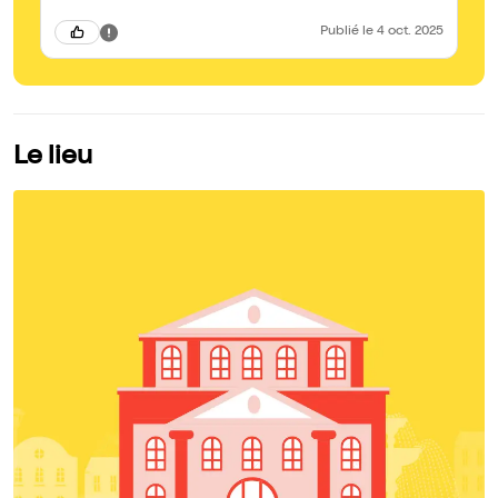
grand bravo à Héloïse pour ce beau moment !
Publié
le 4 oct. 2025
Le lieu