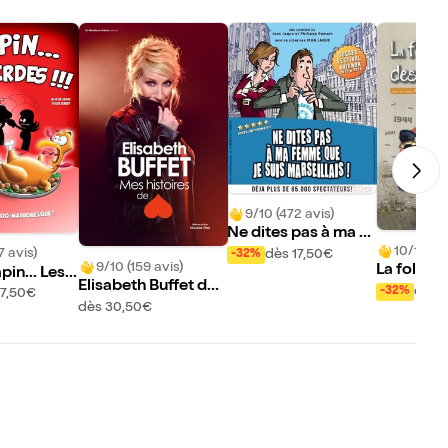
9/10 (472 avis)
Ne dites pas à ma fe
10/10 (19
mme que je suis mar
7 avis)
dès 17,50€
-32%
9/10 (159 avis)
La folle h
seillais !
pin... Les e
Elisabeth Buffet dan
femmes
!
dès 1
-32%
17,50€
s Mes histoires de c
dès 30,50€
oeur