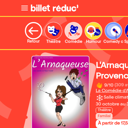
Retour
Théâtre
Comédie
Humour
Comedy clu
S
L'Arnaqu
Proven
9/10
(309 a
La Comédie d'A
Salle climat
30 octobre au 
Théâtre
Familial
À partir de 17,