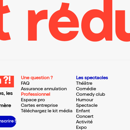
Une question ?
Les spectacles
 ?!
FAQ
Théâtre
Assurance annulation
Comédie
s, les
Professionnel
Comedy club
Espace pro
Humour
 mère
Cartes entreprise
Spectacle
Téléchargez le kit média
Enfant
Concert
crire S’inscrire S’inscrire S’inscrire S’inscrire S’inscrire S’inscrire S’inscrire S’inscrire S’inscrire S’inscrire S’inscrire
Activité
Expo