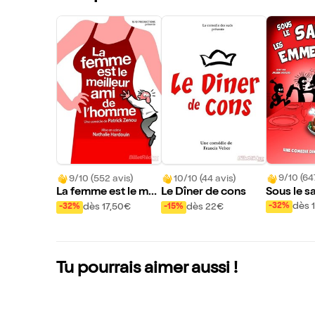
9/10 (64
9/10 (552 avis)
10/10 (44 avis)
Sous le sa
La femme est le meil
Le Dîner de cons
mmerdes 
leur ami de l'homme
dès 
dès 17,50€
dès 22€
-32%
-32%
-15%
Tu pourrais aimer aussi !