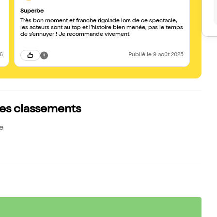
Superbe
RIRE
Très bon moment et franche rigolade lors de ce spectacle,
Un spectacle s
les acteurs sont au top et l’histoire bien menée, pas le temps
d’éner
de s’ennuyer ! Je recommande vivement
26
Publié
le 9 août 2025
les classements
e