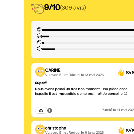
9/10
(309 avis)
😍
🤗
😐
🙁
CARINE
10/1
Vu avec Billet Réduc'
le 13 mai 2026
Super!!
Nous avons passé un très bon moment. Une pièce dans
laquelle il est impossible de ne pas rire!! Je conseille 😉
Publié
le 14 mai 20
christophe
10/1
Vu avec Billet Réduc'
le 9 janv. 2026