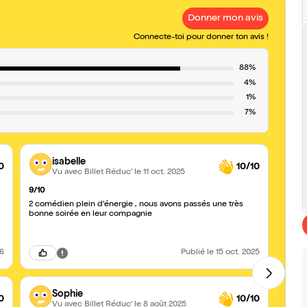
Donner mon avis
Connecte-toi pour donner ton avis !
88%
4%
1%
7%
isabelle
0
10/10
Vu avec Billet Réduc'
le 11 oct. 2025
9/10
A voi
2 comédien plein d'énergie , nous avons passés une très
Encor
bonne soirée en leur compagnie
drôle
choré
cours
26
Publié
le 15 oct. 2025
Sophie
0
10/10
Vu avec Billet Réduc'
le 8 août 2025