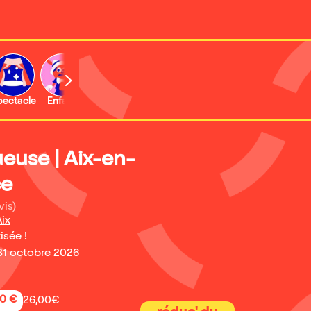
b
pectacle
Enfant
Concert
Activité
euse | Aix-en-
ce
vis)
ix
isée !
31 octobre 2026
50 €
26,00€