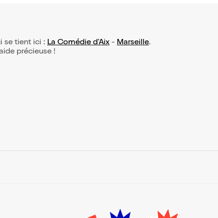
 se tient ici :
La Comédie d'Aix
-
Marseille
.
 aide précieuse !