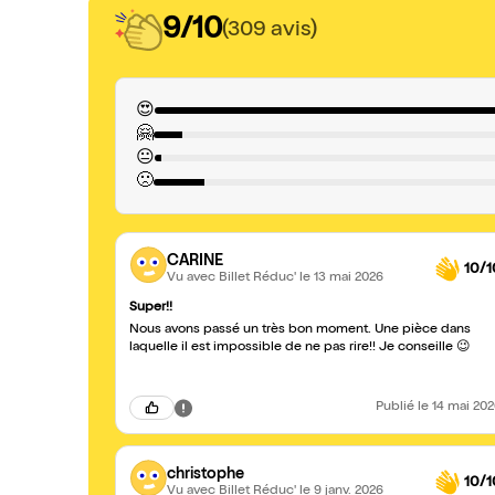
9/10
(309 avis)
😍
🤗
😐
🙁
CARINE
10/1
Vu avec Billet Réduc'
le 13 mai 2026
Super!!
Nous avons passé un très bon moment. Une pièce dans
laquelle il est impossible de ne pas rire!! Je conseille 😉
Publié
le 14 mai 20
christophe
10/1
Vu avec Billet Réduc'
le 9 janv. 2026