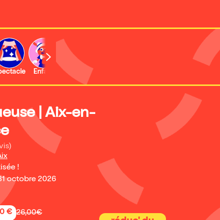
b
pectacle
Enfant
Concert
Activité
euse | Aix-en-
ce
vis)
ix
isée !
31 octobre 2026
50 €
26,00€