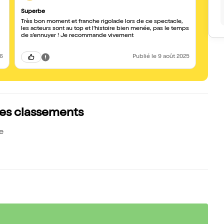
Superbe
RIRE
Très bon moment et franche rigolade lors de ce spectacle,
Un spectacle s
les acteurs sont au top et l’histoire bien menée, pas le temps
d’éner
de s’ennuyer ! Je recommande vivement
26
Publié
le 9 août 2025
les classements
e