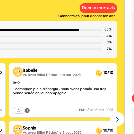
Donner mon avis
Connecte-toi pour donner ton avis !
88%
4%
1%
7%
isabelle
0
10/10
Vu avec Billet Réduc'
le 11 oct. 2025
9/10
A voi
2 comédien plein d'énergie , nous avons passés une très
Encor
bonne soirée en leur compagnie
drôle
choré
cours
26
Publié
le 15 oct. 2025
Sophie
0
10/10
Vu avec Billet Réduc'
le 8 août 2025