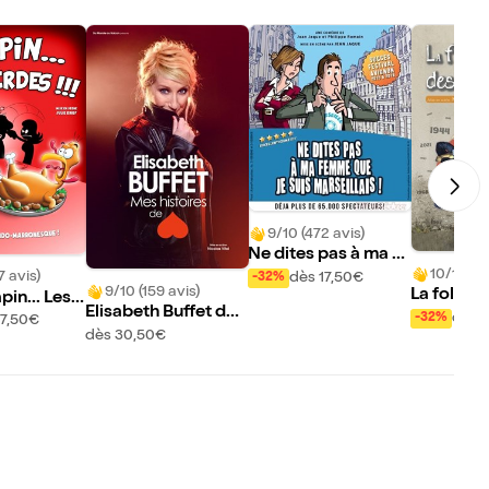
9/10 (472 avis)
Ne dites pas à ma fe
10/10 (19
mme que je suis mar
7 avis)
dès 17,50€
-32%
9/10 (159 avis)
La folle h
seillais !
pin... Les e
Elisabeth Buffet dan
femmes
!
dès 1
-32%
17,50€
s Mes histoires de c
dès 30,50€
oeur