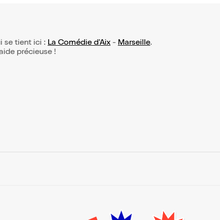
 se tient ici :
La Comédie d'Aix
-
Marseille
.
 aide précieuse !