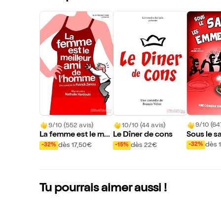
9/10 (64
9/10 (552 avis)
10/10 (44 avis)
Sous le sa
La femme est le meil
Le Dîner de cons
mmerdes 
leur ami de l'homme
dès 
dès 17,50€
dès 22€
-32%
-32%
-15%
Tu pourrais aimer aussi !