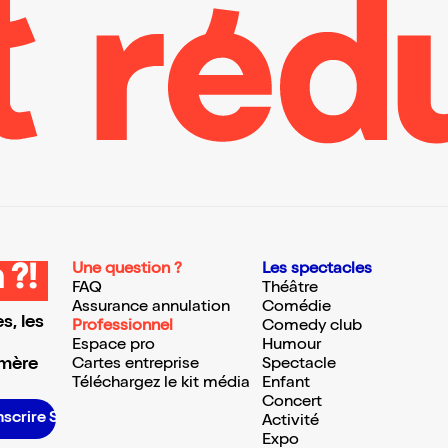
Une question ?
Les spectacles
 ?!
FAQ
Théâtre
Assurance annulation
Comédie
s, les
Professionnel
Comedy club
Espace pro
Humour
 mère
Cartes entreprise
Spectacle
Téléchargez le kit média
Enfant
Concert
crire S’inscrire S’inscrire S’inscrire S’inscrire S’inscrire S’inscrire S’inscrire S’inscrire S’inscrire S’inscrire S’inscrire
Activité
Expo