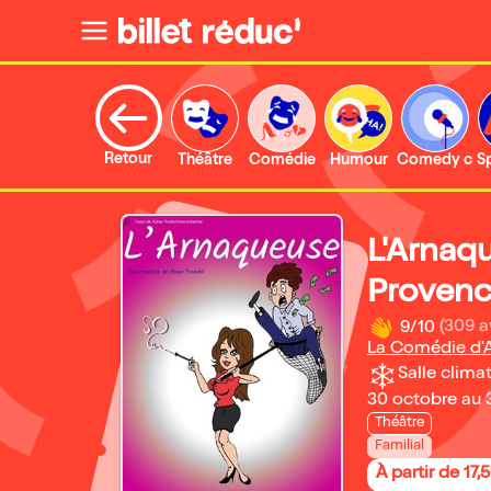
Retour
Théâtre
Comédie
Humour
Comedy clu
S
L'Arnaqu
Proven
9/10
(309 a
La Comédie d'A
Salle climat
30 octobre au 
Théâtre
Familial
À partir de 17,