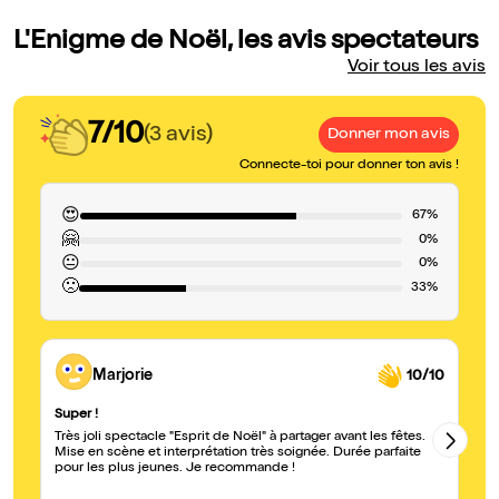
L'Enigme de Noël, les avis spectateurs
Voir tous les avis
7/10
(3 avis)
Donner mon avis
Connecte-toi pour donner ton avis !
😍
67%
🤗
0%
😐
0%
🙁
33%
Marjorie
10/10
Super !
À 
Très joli spectacle "Esprit de Noël" à partager avant les fêtes.
Un
Mise en scène et interprétation très soignée. Durée parfaite
an
pour les plus jeunes. Je recommande !
mo
su