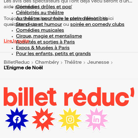
Les avis des spectateurs qui l'ont déjà vécu seront d'une
aide précieuse !
Comédies drôles et pop’
Célébrités au théâtre
Toujours à la recherche de la sortie idéale ? Voici
Au théâtre, pour faire le plein d’émotions
quelques pistes :
Stand-up et humour
ou
soirée en comedy clubs
Comédies musicales
Cirque, magie et mentalisme
Lire la suite
Activités et sorties à Paris
Expos & Musées à Paris
Pour les enfants, petits et grands
BilletReduc
Chambéry
Théâtre
Jeunesse
L'Enigme de Noël