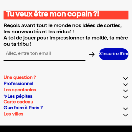
Tu veux être mon copain ?!
Reçois avant tout le monde nos idées de sorties,
les nouveautés et les réduc' !
A toi de jouer pour impressionner ta moitié, ta mère
ou ta tribu !
S’inscrire S’inscrire S’insc
Adresse email pour la newsletter
Une question ?
Professionnel
Les spectacles
✨Les pépites
Carte cadeau
Que faire à Paris ?
Les villes