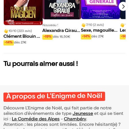
7/10 (2 avis)
10
Nouveau !
Sexe, magouilles
Les
Alexandra Girault
10/10 (223 avis)
et culture général
u m
dans Alex en Scèn
Clément Blouin da
-14%
dès 27€
-14%
-19%
dès 16,50€
e
e
ns Magicien
-14%
dès 27€
Tu pourrais aimer aussi !
À propos de L'Enigme de Noël
Découvre L'Enigme de Noël, qui fait partie de notre
sélection d’événements de type
Jeunesse
et qui se tient
ici :
La Comédie des Alpes
-
Chambéry
.
Attention : les places sont limitées. Encore hésitant(e) ?