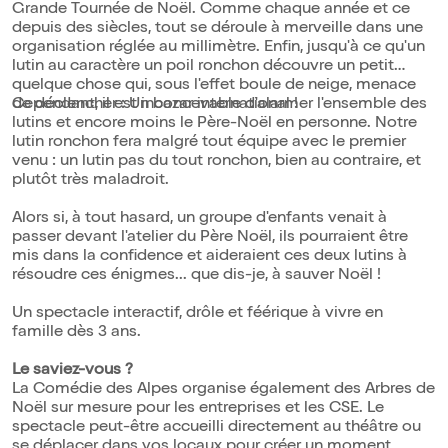
Grande Tournée de Noël. Comme chaque année et ce
depuis des siècles, tout se déroule à merveille dans une
organisation réglée au millimètre. Enfin, jusqu'à ce qu'un
lutin au caractère un poil ronchon découvre un petit
quelque chose qui, sous l'effet boule de neige, menace
de déclencher : Un bazar international !
Cependant, il est inconcevable d'alarmer l'ensemble des
lutins et encore moins le Père-Noël en personne. Notre
lutin ronchon fera malgré tout équipe avec le premier
venu : un lutin pas du tout ronchon, bien au contraire, et
plutôt très maladroit.
Alors si, à tout hasard, un groupe d'enfants venait à
passer devant l'atelier du Père Noël, ils pourraient être
mis dans la confidence et aideraient ces deux lutins à
résoudre ces énigmes... que dis-je, à sauver Noël !
Un spectacle interactif, drôle et féérique à vivre en
famille dès 3 ans.
Le saviez-vous ?
La Comédie des Alpes organise également des Arbres de
Noël sur mesure pour les entreprises et les CSE. Le
spectacle peut-être accueilli directement au théâtre ou
se déplacer dans vos locaux pour créer un moment