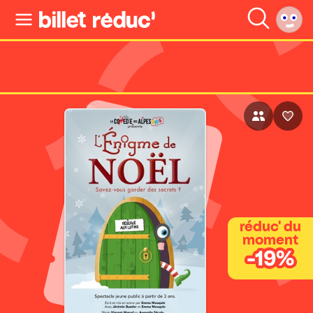
réduc' du
moment
-19%