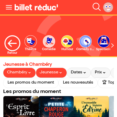
Théâtre
Comédie
Humour
Comedy club
Spectacle
Retour
Jeunesse à Chambéry
Chambéry
Jeunesse
Dates
Prix
P
Les promos du moment
Les nouveautés
🏆 Top 
Les promos du moment