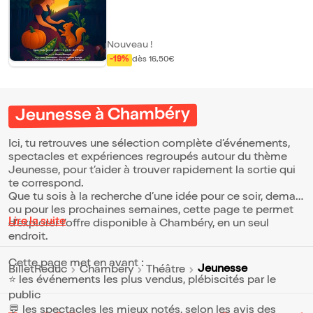
Disons que son histoire est un peu plus
compliquée que ça. Accompagnée de
Clobert, son fidèle écureuil à grande âme,
Édrine cultive ses légumes, raconte son
Nouveau !
incroyable histoire et prépare avec passion
son plat préféré à base de... fèves,
-19%
dès 16,50€
évidemment. Mais attention : derrière ce
drôle de conte se cache peut-être un
secret que seuls les spectateurs les plus
curieux auront la chance de découvrir.
Jeunesse à Chambéry
Entre humour, poésie, chansons et
personnages hauts en couleur, L'Incroyable
Histoire d'Édrine invite petits et grands à
Ici, tu retrouves une sélection complète d’événements,
partager un moment tendre, joyeux et
spectacles et expériences regroupés autour du thème
interactif au coeur de la forêt. Et surtout...
Jeunesse, pour t’aider à trouver rapidement la sortie qui
n'oubliez jamais de manger des légumes.
Cela pourrait bien transformer votre vie. Le
te correspond.
saviez-vous ? L'Incroyable Histoire d'Édrine
Que tu sois à la recherche d’une idée pour ce soir, demain
est le tout premier spectacle jeune public
ou pour les prochaines semaines, cette page te permet
créé par La Comédie des Alpes. Une
Lire la suite
d’explorer l’offre disponible à Chambéry, en un seul
véritable performance pour son autrice et
endroit.
interprète Emma Mouquin, qui y incarne
seule tous les personnages de ce conte
déjanté, passant d'une voix à l'autre avec
Cette page met en avant :
Jeunesse
BilletReduc
Chambéry
Théâtre
une énergie et une imagination
⭐ les événements les plus vendus, plébiscités par le
débordantes.
public
💬 les spectacles les mieux notés, selon les avis des