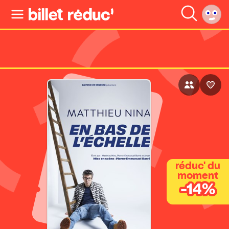
réduc' du
moment
-14%