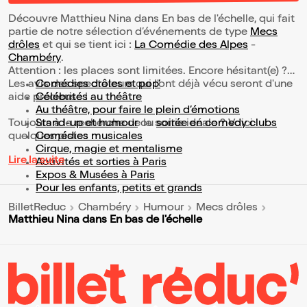
Découvre Matthieu Nina dans En bas de l'échelle, qui fait
partie de notre sélection d’événements de type
Mecs
drôles
et qui se tient ici :
La Comédie des Alpes
-
Chambéry
.
Attention : les places sont limitées. Encore hésitant(e) ?
Les avis des spectateurs qui l'ont déjà vécu seront d'une
Comédies drôles et pop’
aide précieuse !
Célébrités au théâtre
Au théâtre, pour faire le plein d’émotions
Toujours à la recherche de la sortie idéale ? Voici
Stand-up et humour
ou
soirée en comedy clubs
quelques pistes :
Comédies musicales
Cirque, magie et mentalisme
Lire la suite
Activités et sorties à Paris
Expos & Musées à Paris
Pour les enfants, petits et grands
BilletReduc
Chambéry
Humour
Mecs drôles
Matthieu Nina dans En bas de l'échelle