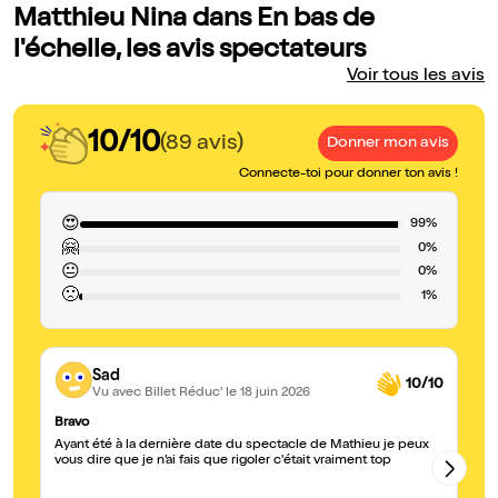
Matthieu Nina dans En bas de
l'échelle, les avis spectateurs
Voir tous les avis
10/10
(89 avis)
Donner mon avis
Connecte-toi pour donner ton avis !
😍
99%
🤗
0%
😐
0%
🙁
1%
Sad
10/10
Vu avec Billet Réduc'
le 18 juin 2026
Bravo
Dr
Ayant été à la dernière date du spectacle de Mathieu je peux
So
vous dire que je n’ai fais que rigoler c'était vraiment top
em
se