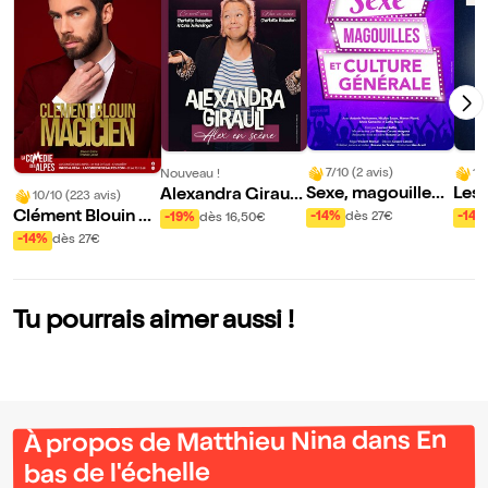
7/10 (2 avis)
10
Nouveau !
Sexe, magouilles
Les
Alexandra Girault
10/10 (223 avis)
et culture général
u m
dans Alex en Scèn
Clément Blouin da
-14%
dès 27€
-14%
-19%
dès 16,50€
e
e
ns Magicien
-14%
dès 27€
Tu pourrais aimer aussi !
À propos de Matthieu Nina dans En
bas de l'échelle