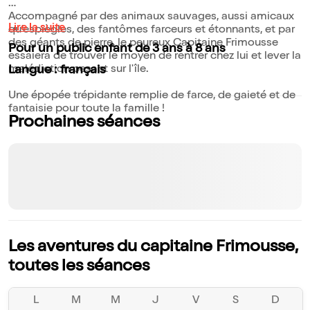
Accompagné par des animaux sauvages, aussi amicaux
Lire la suite
qu'espiègles, des fantômes farceurs et étonnants, et par
des géants de pierre, le peureux Capitaine Frimousse
Pour un public enfant de 3 ans à 8 ans
essaiera de trouver le moyen de rentrer chez lui et lever la
malédiction pesant sur l'île.
Langue : français
Une épopée trépidante remplie de farce, de gaieté et de
fantaisie pour toute la famille !
Prochaines séances
Les aventures du capitaine Frimousse,
toutes les séances
L
M
M
J
V
S
D