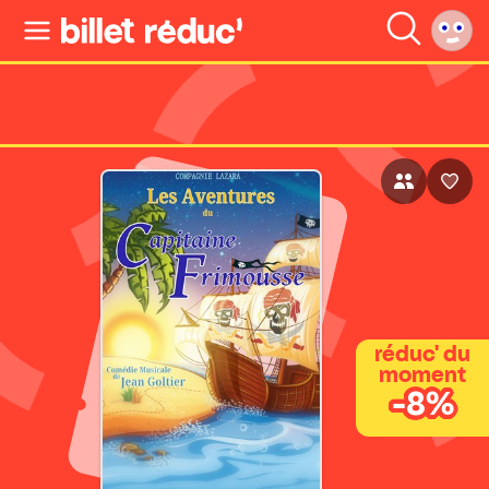
réduc' du
moment
-8%