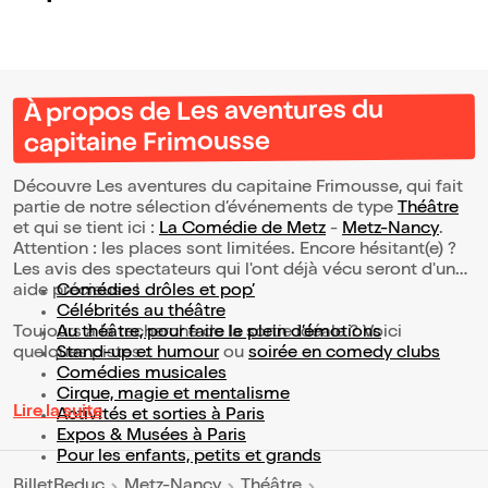
À propos de Les aventures du
capitaine Frimousse
Découvre Les aventures du capitaine Frimousse, qui fait
partie de notre sélection d’événements de type
Théâtre
et qui se tient ici :
La Comédie de Metz
-
Metz-Nancy
.
Attention : les places sont limitées. Encore hésitant(e) ?
Les avis des spectateurs qui l'ont déjà vécu seront d'une
aide précieuse !
Comédies drôles et pop’
Célébrités au théâtre
Toujours à la recherche de la sortie idéale ? Voici
Au théâtre, pour faire le plein d’émotions
quelques pistes :
Stand-up et humour
ou
soirée en comedy clubs
Comédies musicales
Cirque, magie et mentalisme
Lire la suite
Activités et sorties à Paris
Expos & Musées à Paris
Pour les enfants, petits et grands
BilletReduc
Metz-Nancy
Théâtre