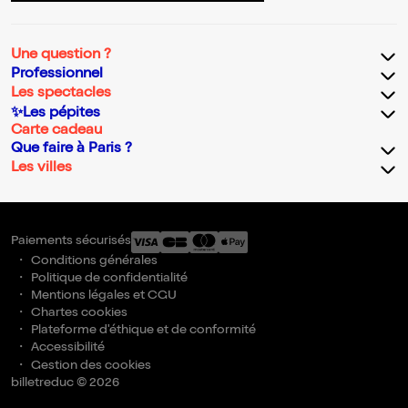
Une question ?
Professionnel
Les spectacles
✨Les pépites
Carte cadeau
Que faire à Paris ?
Les villes
Paiements sécurisés
Conditions générales
Politique de confidentialité
Mentions légales et CGU
Chartes cookies
Plateforme d'éthique et de conformité
Accessibilité
Gestion des cookies
billetreduc © 2026