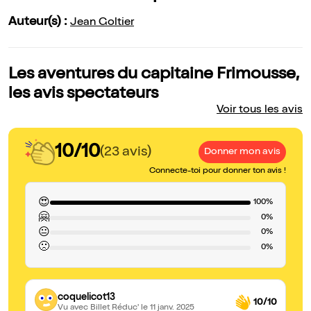
Auteur(s) :
Jean Goltier
Les aventures du capitaine Frimousse,
les avis spectateurs
Voir tous les avis
10/10
(23 avis)
Donner mon avis
Connecte-toi pour donner ton avis !
😍
100%
🤗
0%
😐
0%
🙁
0%
coquelicot13
10/10
Vu avec Billet Réduc'
le 11 janv. 2025