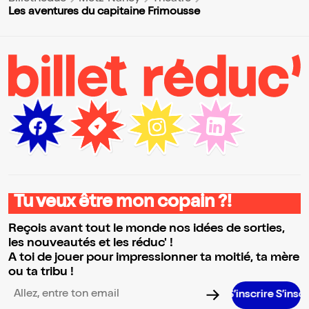
Les aventures du capitaine Frimousse
Tu veux être mon copain ?!
Reçois avant tout le monde nos idées de sorties,
les nouveautés et les réduc' !
A toi de jouer pour impressionner ta moitié, ta mère
ou ta tribu !
S’inscrire S’inscrire S’inscri
Adresse email pour la newsletter