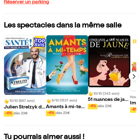
Réserver un parking
Les spectacles dans la même salle
10/10 (343 avis)
Nouve
51 nuances de jau
9/10 (1537 avis)
10/10 (667 avis)
Impr
ne
-4%
dès 23€
Amants à mi-tem
Julien Strelzyk da
-8%
ps
ns Santé !
-4%
dès 23€
-4%
dès 23€
Tu pourrais aimer aussi !