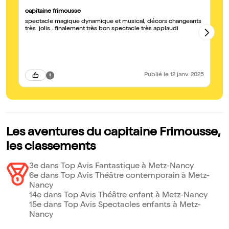
capitaine frimousse
Al
spectacle magique dynamique et musical, décors changeants
Le
très jolis...finalement très bon spectacle très applaudi
es
cl
sa
Publié
le 12 janv. 2025
Les aventures du capitaine Frimousse,
les classements
3e dans Top Avis Fantastique à Metz-Nancy
6e dans Top Avis Théâtre contemporain à Metz-
Nancy
14e dans Top Avis Théâtre enfant à Metz-Nancy
15e dans Top Avis Spectacles enfants à Metz-
Nancy