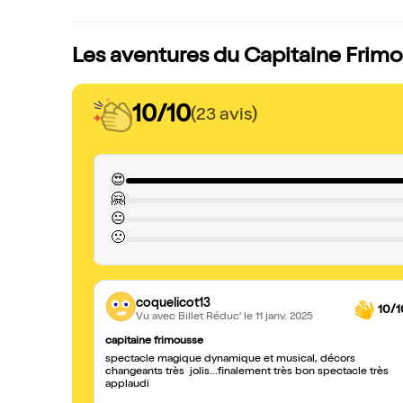
Les aventures du Capitaine Frimou
10/10
(23 avis)
😍
🤗
😐
🙁
coquelicot13
10/1
Vu avec Billet Réduc'
le 11 janv. 2025
capitaine frimousse
spectacle magique dynamique et musical, décors
changeants très jolis...finalement très bon spectacle très
applaudi