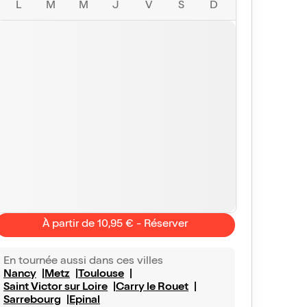
L
M
M
J
V
S
D
À partir de 10,95 € - Réserver
Magali
christian
10/10
Vu avec Bill
fants étaient ravis
En tournée aussi dans ces villes
Excellent
Nancy
Metz
Toulouse
gréable spectacle, les enfants ont été captivés et ont
Excellent spectacle
ipé avec joie. Très jolie prestation de la capitaine
l'auteur et à l'artist
Saint Victor sur Loire
Carry le Rouet
usse
joué par l'actrice 
Sarrebourg
Epinal