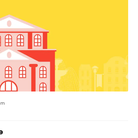
eim
e