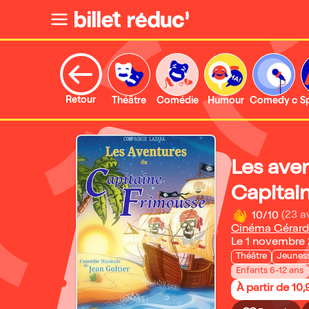
Retour
Théâtre
Comédie
Humour
Comedy clu
S
Les ave
Capitai
10/10
(23 a
Cinéma Gérard 
Le 1 novembre
Théâtre
Jeunes
Enfants 6-12 ans
À partir de 10,