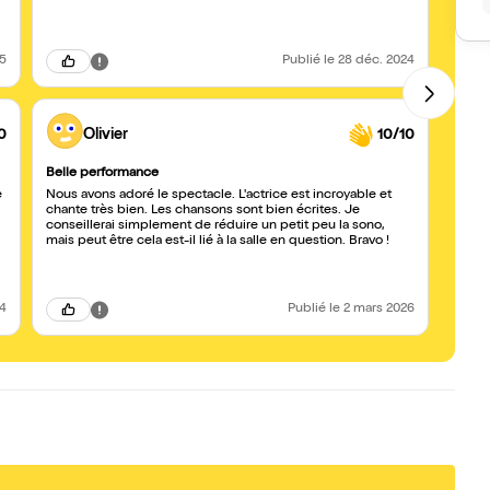
25
Publié
le 28 déc. 2024
0
Olivier
10/10
Belle performance
Mes e
perfo
e
Nous avons adoré le spectacle. L'actrice est incroyable et
chante très bien. Les chansons sont bien écrites. Je
J'éta
conseillerai simplement de réduire un petit peu la sono,
avons 
mais peut être cela est-il lié à la salle en question. Bravo !
Capit
inter
suis 
faisai
sur le
24
Publié
le 2 mars 2026