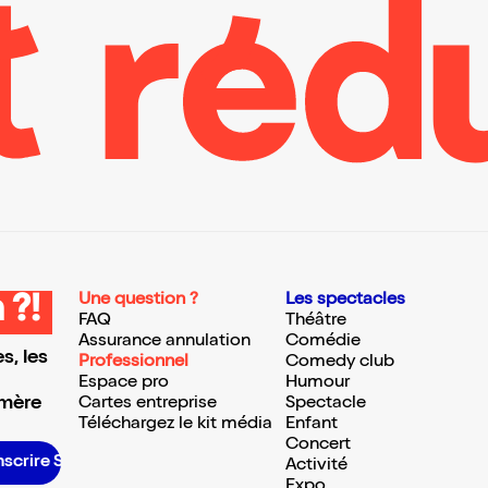
Une question ?
Les spectacles
 ?!
FAQ
Théâtre
Assurance annulation
Comédie
s, les
Professionnel
Comedy club
Espace pro
Humour
 mère
Cartes entreprise
Spectacle
Téléchargez le kit média
Enfant
Concert
scrire S’inscrire S’inscrire S’inscrire S’inscrire S’inscrire S’inscrire S’inscrire S’inscrire S’inscrire S’inscrire S’inscrire
Activité
Expo