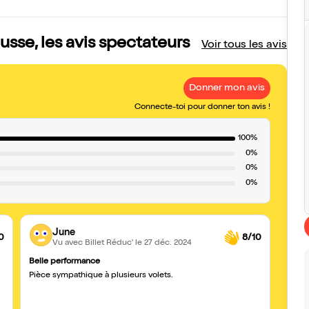
sse, les avis spectateurs
Voir tous les avis
Donner mon avis
Connecte-toi pour donner ton avis !
100%
0%
0%
0%
June
0
8/10
Vu avec Billet Réduc'
le 27 déc. 2024
Belle performance
Les en
Pièce sympathique à plusieurs volets.
Très a
partic
Frimo