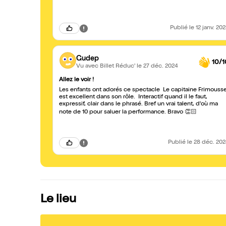
Publié
le 12 janv. 20
Gudep
10/1
Vu avec Billet Réduc'
le 27 déc. 2024
Allez le voir !
Les enfants ont adorés ce spectacle Le capitaine Frimouss
est excellent dans son rôle. Interactif quand il le faut,
expressif, clair dans le phrasé. Bref un vrai talent, d'où ma
note de 10 pour saluer la performance. Bravo 👏🏻
Publié
le 28 déc. 20
Le lieu