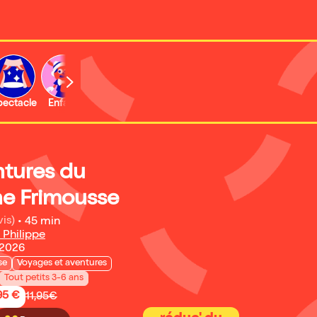
b
pectacle
Enfant
Concert
Activité
Expo et musée
ntures du
ne Frimousse
vis)
•
45 min
Philippe
 2026
se
Voyages et aventures
Tout petits 3-6 ans
95 €
11,95€