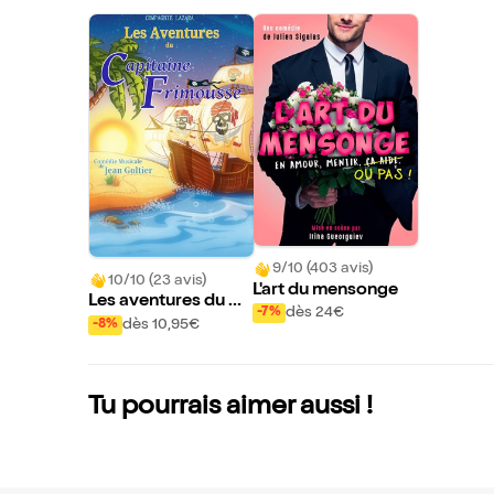
9/10 (403 avis)
10/10 (23 avis)
L'art du mensonge
Les aventures du Ca
dès 24€
-7%
pitaine Frimousse
dès 10,95€
-8%
Tu pourrais aimer aussi !