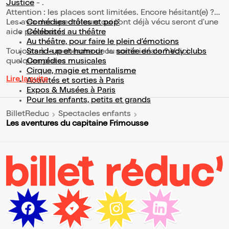
Justice
- .
Attention : les places sont limitées. Encore hésitant(e) ?
Les avis des spectateurs qui l'ont déjà vécu seront d'une
Comédies drôles et pop’
aide précieuse !
Célébrités au théâtre
Au théâtre, pour faire le plein d’émotions
Toujours à la recherche de la sortie idéale ? Voici
Stand-up et humour
ou
soirée en comedy clubs
quelques pistes :
Comédies musicales
Cirque, magie et mentalisme
Lire la suite
Activités et sorties à Paris
Expos & Musées à Paris
Pour les enfants, petits et grands
BilletReduc
Spectacles enfants
Les aventures du capitaine Frimousse