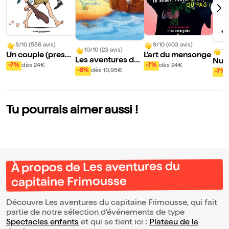
8/10 (586 avis)
9/10 (403 avis)
10/10 (23 avis)
10
Un couple (presqu
L'art du mensonge
Les aventures du
Nuit
e) parfait
-7%
dès 24€
-7%
dès 24€
capitaine Frimous
-8%
dès 10,95€
-7%
se
Tu pourrais aimer aussi !
À propos de Les aventures du
capitaine Frimousse
Découvre Les aventures du capitaine Frimousse, qui fait
partie de notre sélection d’événements de type
Spectacles enfants
et qui se tient ici :
Plateau de la