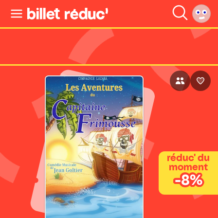
réduc' du
moment
-8%