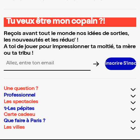
Tu veux être mon copain ?!
Reçois avant tout le monde nos idées de sorties,
les nouveautés et les réduc' !
A toi de jouer pour impressionner ta moitié, ta mère
ou ta tribu !
S’inscrire S’inscrire S’inscrir
Adresse email pour la newsletter
Une question ?
Professionnel
Les spectacles
✨Les pépites
Carte cadeau
Que faire à Paris ?
Les villes