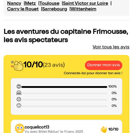
Nancy
Metz
Toulouse
Saint Victor sur Loire
Carry le Rouet
Sarrebourg
Wittenheim
Les aventures du capitaine Frimousse,
les avis spectateurs
Voir tous les avis
10/10
(23 avis)
Donner mon avis
Connecte-toi pour donner ton avis !
😍
100%
🤗
0%
😐
0%
🙁
0%
coquelicot13
10/10
Vu avec Billet Réduc'
le 11 janv. 2025