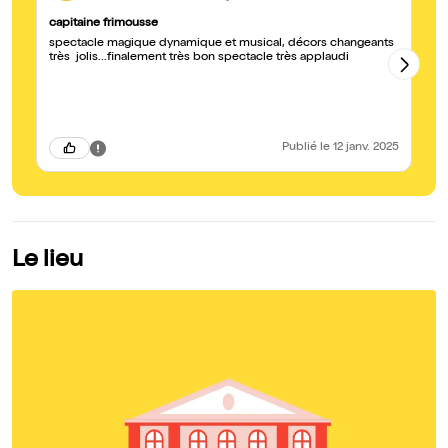
capitaine frimousse
Al
spectacle magique dynamique et musical, décors changeants
Le
très jolis...finalement très bon spectacle très applaudi
es
cl
sa
Publié
le 12 janv. 2025
Le lieu