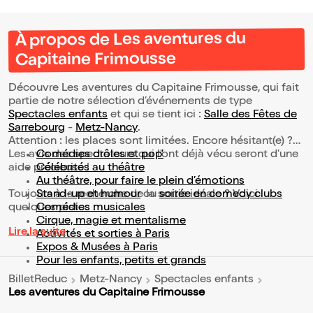
À propos de Les aventures du
Capitaine Frimousse
Découvre Les aventures du Capitaine Frimousse, qui fait
partie de notre sélection d’événements de type
Spectacles enfants
et qui se tient ici :
Salle des Fêtes de
Sarrebourg
-
Metz-Nancy
.
Attention : les places sont limitées. Encore hésitant(e) ?
Les avis des spectateurs qui l'ont déjà vécu seront d'une
Comédies drôles et pop’
aide précieuse !
Célébrités au théâtre
Au théâtre, pour faire le plein d’émotions
Toujours à la recherche de la sortie idéale ? Voici
Stand-up et humour
ou
soirée en comedy clubs
quelques pistes :
Comédies musicales
Cirque, magie et mentalisme
Lire la suite
Activités et sorties à Paris
Expos & Musées à Paris
Pour les enfants, petits et grands
BilletReduc
Metz-Nancy
Spectacles enfants
Les aventures du Capitaine Frimousse