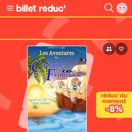
réduc' du
moment
-8%