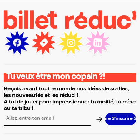
Tu veux être mon copain ?!
Reçois avant tout le monde nos idées de sorties,
les nouveautés et les réduc' !
A toi de jouer pour impressionner ta moitié, ta mère
ou ta tribu !
S’inscrire S’inscr
Adresse email pour la newsletter