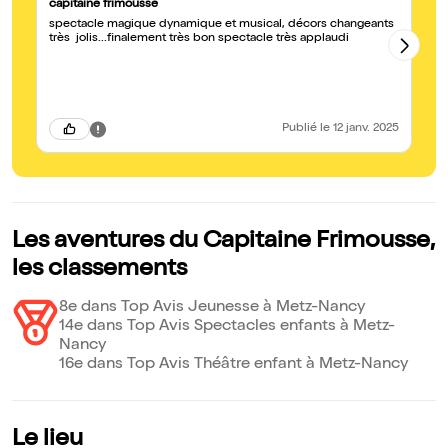
capitaine frimousse
Al
spectacle magique dynamique et musical, décors changeants
Le
très jolis...finalement très bon spectacle très applaudi
es
cl
sa
Publié
le 12 janv. 2025
Les aventures du Capitaine Frimousse,
les classements
8e dans Top Avis Jeunesse à Metz-Nancy
14e dans Top Avis Spectacles enfants à Metz-
Nancy
16e dans Top Avis Théâtre enfant à Metz-Nancy
Le lieu