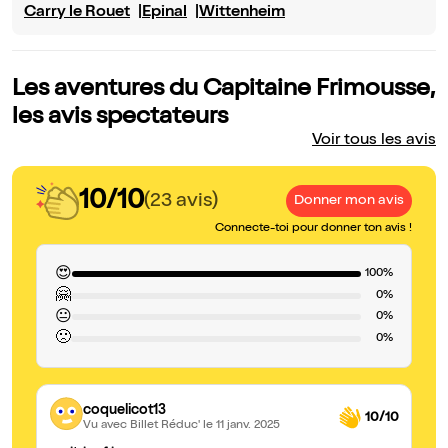
Carry le Rouet
Epinal
Wittenheim
Les aventures du Capitaine Frimousse,
les avis spectateurs
Voir tous les avis
10/10
(23 avis)
Donner mon avis
Connecte-toi pour donner ton avis !
😍
100%
🤗
0%
😐
0%
🙁
0%
coquelicot13
10/10
Vu avec Billet Réduc'
le 11 janv. 2025