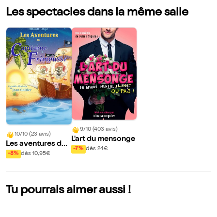
Les spectacles dans la même salle
9/10 (403 avis)
10/10 (23 avis)
L'art du mensonge
Les aventures du
-7%
dès 24€
Capitaine Frimou
-8%
dès 10,95€
sse
Tu pourrais aimer aussi !