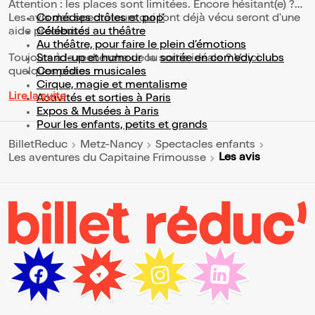
Attention : les places sont limitées. Encore hésitant(e) ?
Les avis des spectateurs qui l'ont déjà vécu seront d'une
Comédies drôles et pop’
aide précieuse !
Célébrités au théâtre
Au théâtre, pour faire le plein d’émotions
Toujours à la recherche de la sortie idéale ? Voici
Stand-up et humour
ou
soirée en comedy clubs
quelques pistes :
Comédies musicales
Cirque, magie et mentalisme
Lire la suite
Activités et sorties à Paris
Expos & Musées à Paris
Pour les enfants, petits et grands
BilletReduc
Metz-Nancy
Spectacles enfants
Les avis
Les aventures du Capitaine Frimousse