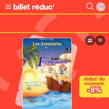
réduc' du
moment
-8%