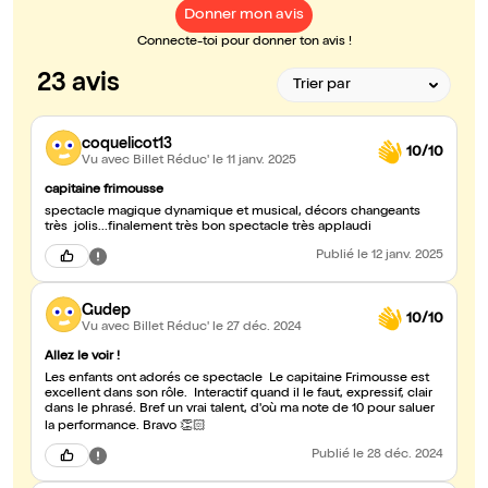
Donner mon avis
Connecte-toi pour donner ton avis !
23 avis
coquelicot13
10/10
Vu avec Billet Réduc'
le 11 janv. 2025
capitaine frimousse
spectacle magique dynamique et musical, décors changeants
très jolis...finalement très bon spectacle très applaudi
Publié
le 12 janv. 2025
Gudep
10/10
Vu avec Billet Réduc'
le 27 déc. 2024
Allez le voir !
Les enfants ont adorés ce spectacle Le capitaine Frimousse est
excellent dans son rôle. Interactif quand il le faut, expressif, clair
dans le phrasé. Bref un vrai talent, d'où ma note de 10 pour saluer
la performance. Bravo 👏🏻
Publié
le 28 déc. 2024