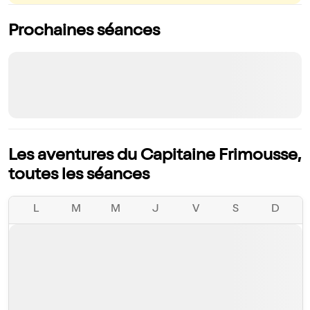
Prochaines séances
Les aventures du Capitaine Frimousse,
toutes les séances
L
M
M
J
V
S
D