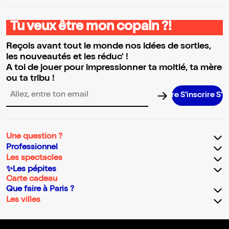
Tu veux être mon copain ?!
Reçois avant tout le monde nos idées de sorties,
les nouveautés et les réduc' !
A toi de jouer pour impressionner ta moitié, ta mère
ou ta tribu !
S’inscrire S’insc
Adresse email pour la newsletter
Une question ?
Professionnel
Les spectacles
✨Les pépites
Carte cadeau
Que faire à Paris ?
Les villes