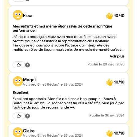
Fleur
10/10
Mes enfants et moi même étions ravis de cette magnifique
performance !
J'étais de passage a Metz avec mes deux filles nous en avons
profité pour aller assister à la représentation de Capitaine
frimousse et nous avons adoré l'actrice qui interprète ces
multiples rôles de façon magistrale. Je me suis demandé qu'est
ce que une actrice aussi talentueuse faisait dans ces pièces pour
Voir plus
enfants...elle devrait déjà être sur les feux de la rampe. Bravo à
elle !
Publié
le 29 déc. 2025
Magali
10/10
Vu avec Billet Réduc'
le 28 avr. 2024
Excellent
Excellent spectacle. Mon fils de 4 ans a beaucoup ri. Bravo à
l'auteur et à l'artiste. Le scénario est fin et il a été très bien joué par
l'actrice du jour. Je recommande ++.
Publié
le 30 avr. 2024
Claire
10/10
Vu avec Billet Réduc'
le 26 avr. 2024