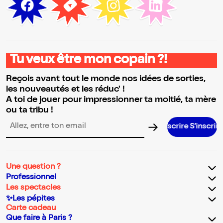
Tu veux être mon copain ?!
Reçois avant tout le monde nos idées de sorties,
les nouveautés et les réduc' !
A toi de jouer pour impressionner ta moitié, ta mère
ou ta tribu !
S’inscrire S’inscrire S’inscrire
Adresse email pour la newsletter
Une question ?
Professionnel
Les spectacles
✨Les pépites
Carte cadeau
Que faire à Paris ?