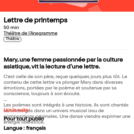
Lettre de printemps
50 min
Théâtre de l'Anagramme
Théâtre
Mary, une femme passionnée par la culture
asiatique, vit la lecture d'une lettre.
C'est celle de son père, reçue quelques jours plus tôt. Le
contenu de cette lettre va plonger Mary dans diverses
émotions, portées par le poème et soutenue par sa
conscience, toujours à son écoute.
Les poèmes sont intégrés à une histoire. Ils sont chantés
Lire la suite
ou immergés dans un univers musical issu de
compositions originales. Une danse viendra exprimer une
Pour tout public
énergie libératrice.
Langue : français