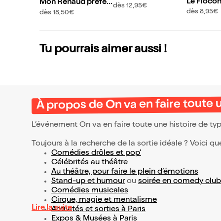
Le Floco
Mon Renaud préfér
pro
dès 12,95€
é
dès 8,95€
dès 18,50€
Tu pourrais aimer aussi !
À propos de On va en faire toute 
L’événement On va en faire toute une histoire de ty
Toujours à la recherche de la sortie idéale ? Voici qu
Comédies drôles et pop’
Célébrités au théâtre
Au théâtre, pour faire le plein d’émotions
Stand-up et humour
ou
soirée en comedy club
Comédies musicales
Cirque, magie et mentalisme
Lire la suite
Activités et sorties à Paris
Expos & Musées à Paris