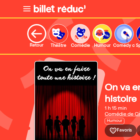
Retour
Théâtre
Comédie
Humour
Comedy clu
S
On va en
histoire
1 h 15 min
Comédie de Gr
Humour
Favoris