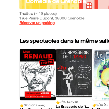
Comédie de Grenoble
Théâtre (~ 49 places)
1 rue Pierre Dupont, 38000 Grenoble
Réserver un parking
Les spectacles dans la même sall
7/10 (3 avis)
9/10 (32
9/10 (102 avis)
La Brasserie de l'im