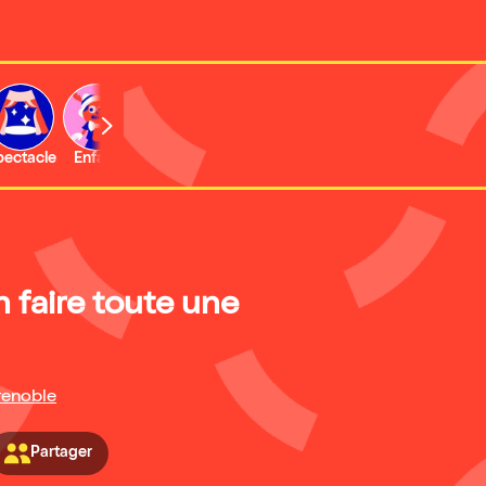
b
pectacle
Enfant
Concert
Activité
 faire toute une
enoble
Partager