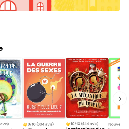
e
10/10 (444 avis)
 avis)
9/10 (894 avis)
Nouveau !