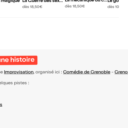
La mécanique du co
n magique
La Guerre des sexes
Le goûter
uple
aura-t-elle lieu ?
dès 18,50€
dès 18,50€
dès 10,95€
une histoire
pe
Improvisation
, organisé ici :
Comédie de Grenoble
-
Greno
elques pistes :
s