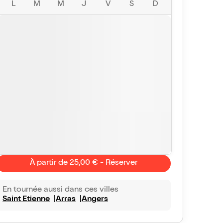
L
M
M
J
V
S
D
À partir de 25,00 € - Réserver
En tournée aussi dans ces villes
Saint Etienne
Arras
Angers