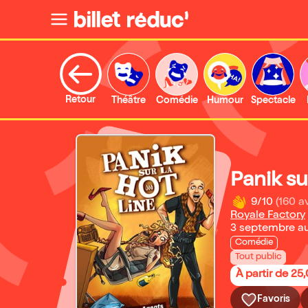
Retour
Théâtre
Comédie
Humour
Spectacle
Panik su
9/10
(160 av
Royale Factory
3 septembre a
Comédie
Tout public
À partir de 25
Favoris