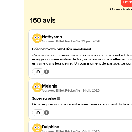
Donn
Connecte-toi 
160 avis
Nathysmc
Vu avec Billet Réduc'
le 23 juil. 2026
Réserver votre billet dès maintenant
J'ai réservé cette pièce sans trop savoir ce qui se cachait derr
énergie communicative de fou, on a passé un excellement mome
entraîne dans leur délire,. Un bon moment de partage. Je conse
Melanie
Vu avec Billet Réduc'
le 19 juil. 2026
Super surprise !!!
On a l’impression d’être entre amis pour un moment drôle et i
Delphine
Vu avec Billet Réduc'
le 16 juil. 2026