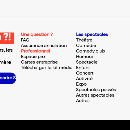
Une question ?
Les spectacles
 ?!
FAQ
Théâtre
Assurance annulation
Comédie
s, les
Professionnel
Comedy club
Espace pro
Humour
 mère
Cartes entreprise
Spectacle
Téléchargez le kit média
Enfant
Concert
nscrire S’inscrire S’inscrire S’inscrire S’inscrire S’inscrire S’inscrire S’inscrire S’inscrire S’inscrire S’inscrire S’inscrire
Activité
Expo
Spectacles passés
Autres spectacles
Autres