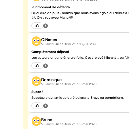
Pur moment de détente
Quoi dire de plus , hormis que nous avons rigolé du début à la fin . Et surtout si on se voit , on fait comme si on se con
😜. On a rdv avec Manu 🤣
GiNîmes
Vu avec Billet Réduc'
le 16 juil. 2026
Complètement déjanté
Les acteurs ont une énergie folle. C’est relevé hilarant … ça fa
Dominique
Vu avec Billet Réduc'
le 9 mai 2026
Super !
Spectacle dynamique et réjouissant. Bravo au comédiens.
Bruno
Vu avec Billet Réduc'
le 9 mai 2026