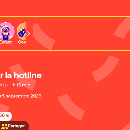
Enfant
Concert
Activité
Expo et musée
r la hotline
is)
•
1 h 15 min
u 5 septembre 2026
,00 €
Partager