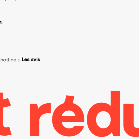
s
Les avis
 hotline