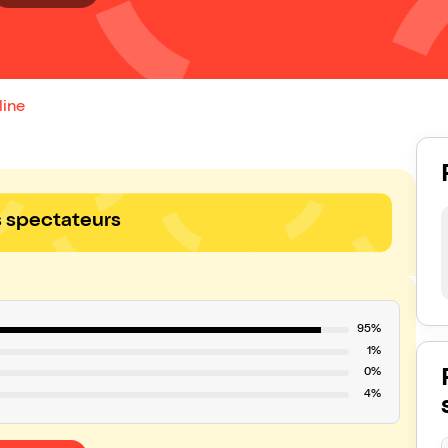
line
s spectateurs
95%
1%
0%
4%